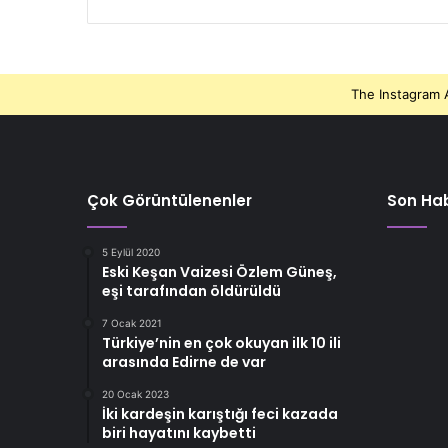
The Instagram A
Çok Görüntülenenler
Son Hab
5 Eylül 2020
Eski Keşan Vaizesi Özlem Güneş,
eşi tarafından öldürüldü
7 Ocak 2021
Türkiye’nin en çok okuyan ilk 10 ili
arasında Edirne de var
20 Ocak 2023
İki kardeşin karıştığı feci kazada
biri hayatını kaybetti