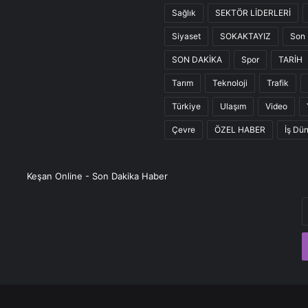
Sağlık
SEKTÖR LİDERLERİ
Siyaset
SOKAKTAYIZ
Son 
SON DAKİKA
Spor
TARİH
Tarım
Teknoloji
Trafik
Türkiye
Ulaşım
Video
Çevre
ÖZEL HABER
İş Dü
Keşan Online - Son Dakika Haber
E
P
a
g