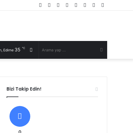
Facebook
Twitter
YouTube
Instagram
RSS
Kayıt
Rastgele
Kenar
Ol
Makale
Bölmesi
℃
35
Rastgele
Arama
, Edirne
Makale
yap
...
Bizi Takip Edin!
0