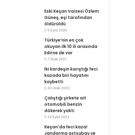
Eski Keşan Vaizesi Özlem
Güneş, eşi tarafından
öldürüldü
5 Eylül 2020
Türkiye’nin en çok
okuyan ilk 10 ili arasında
Edirne de var
7 Ocak 2021
İki kardeşin karıştığı feci
kazada biri hayatını
kaybetti
20 Ocak 2023
Çalıştığı şirkete ait
otomobili benzin
dökerek yaktı
23 Eylül 2022
Keşan’da feci kaza!
Jandarma astsubay ve