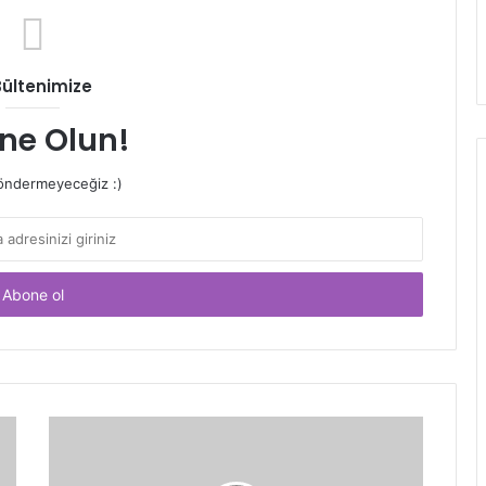
Bültenimize
ne Olun!
ndermeyeceğiz :)