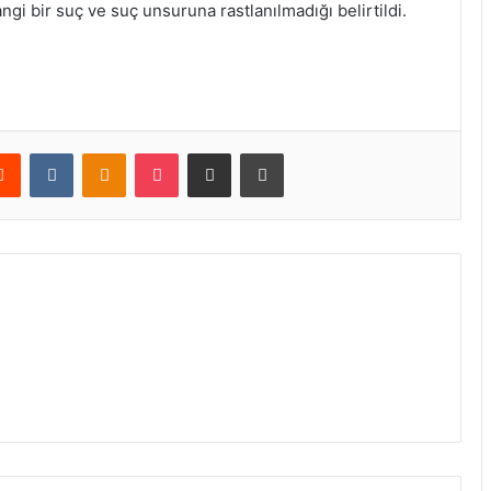
gi bir suç ve suç unsuruna rastlanılmadığı belirtildi.
erest
Reddit
VKontakte
Odnoklassniki
Pocket
E-Posta ile paylaş
Yazdır