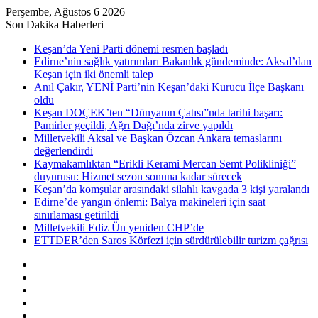
Perşembe, Ağustos 6 2026
Son Dakika Haberleri
Keşan’da Yeni Parti dönemi resmen başladı
Edirne’nin sağlık yatırımları Bakanlık gündeminde: Aksal’dan
Keşan için iki önemli talep
Anıl Çakır, YENİ Parti’nin Keşan’daki Kurucu İlçe Başkanı
oldu
Keşan DOÇEK’ten “Dünyanın Çatısı”nda tarihi başarı:
Pamirler geçildi, Ağrı Dağı’nda zirve yapıldı
Milletvekili Aksal ve Başkan Özcan Ankara temaslarını
değerlendirdi
Kaymakamlıktan “Erikli Kerami Mercan Semt Polikliniği”
duyurusu: Hizmet sezon sonuna kadar sürecek
Keşan’da komşular arasındaki silahlı kavgada 3 kişi yaralandı
Edirne’de yangın önlemi: Balya makineleri için saat
sınırlaması getirildi
Milletvekili Ediz Ün yeniden CHP’de
ETTDER’den Saros Körfezi için sürdürülebilir turizm çağrısı
Kenar
Bölmesi
Rastgele
Makale
Kayıt
Ol
RSS
Instagram