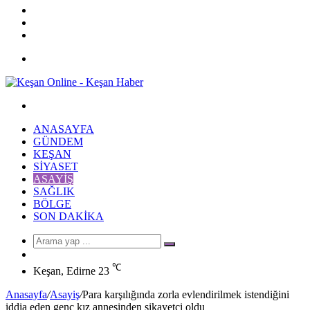
YouTube
Twitter
Facebook
Menü
Arama
yap
ANASAYFA
...
GÜNDEM
KEŞAN
SIYASET
ASAYIŞ
SAĞLIK
BÖLGE
SON DAKIKA
Arama
Rastgele
yap
Makale
℃
...
Keşan, Edirne
23
Anasayfa
/
Asayiş
/
Para karşılığında zorla evlendirilmek istendiğini
iddia eden genç kız annesinden şikayetçi oldu