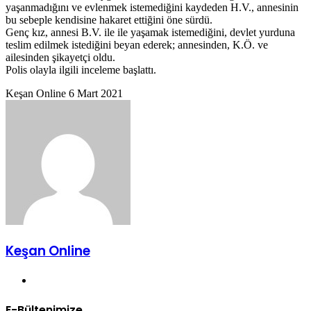
yaşanmadığını ve evlenmek istemediğini kaydeden H.V., annesinin
bu sebeple kendisine hakaret ettiğini öne sürdü.
Genç kız, annesi B.V. ile ile yaşamak istemediğini, devlet yurduna
teslim edilmek istediğini beyan ederek; annesinden, K.Ö. ve
ailesinden şikayetçi oldu.
Polis olayla ilgili inceleme başlattı.
Bir
Keşan Online
6 Mart 2021
e-
posta
göndermek
Keşan Online
Web
sitesi
E-Bültenimize