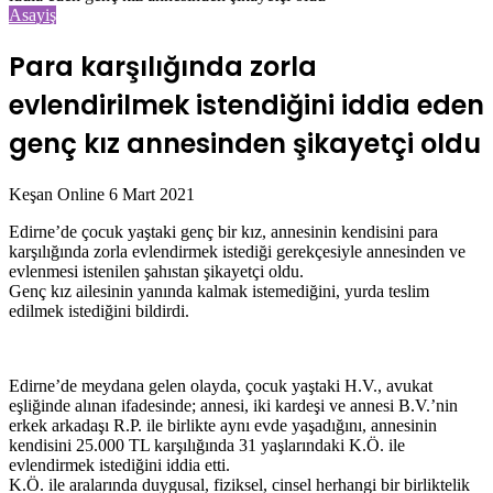
Asayiş
Para karşılığında zorla
evlendirilmek istendiğini iddia eden
genç kız annesinden şikayetçi oldu
Bir
Keşan Online
6 Mart 2021
e-
Edirne’de çocuk yaştaki genç bir kız, annesinin kendisini para
posta
karşılığında zorla evlendirmek istediği gerekçesiyle annesinden ve
göndermek
evlenmesi istenilen şahıstan şikayetçi oldu.
Genç kız ailesinin yanında kalmak istemediğini, yurda teslim
edilmek istediğini bildirdi.
Edirne’de meydana gelen olayda, çocuk yaştaki H.V., avukat
eşliğinde alınan ifadesinde; annesi, iki kardeşi ve annesi B.V.’nin
erkek arkadaşı R.P. ile birlikte aynı evde yaşadığını, annesinin
kendisini 25.000 TL karşılığında 31 yaşlarındaki K.Ö. ile
evlendirmek istediğini iddia etti.
K.Ö. ile aralarında duygusal, fiziksel, cinsel herhangi bir birliktelik