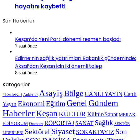
hayatını kaybetti
Son Haberler
Keşan’da Yeni Parti dönemi resmen başladı
7 saat önce
Edirne’nin sağlık yatırımları Bakanlık gündeminde:
Aksal’dan Keşan için iki önemli talep
8 saat önce
Kategoriler
Asayiş
Bölge
CANLI YAYIN
Canlı
#EvdeKal
Anketler
Genel
Gündem
Ekonomi
Eğitim
Yayın
Haberler
Keşan
KÜLTÜR
Kültür/Sanat
MERAK
Sağlık
RÖPORTAJ
SANAT
EDİYORUM
SEKTÖR
Otomotiv
Siyaset
Sektörel
Son
SOKAKTAYIZ
LİDERLERİ