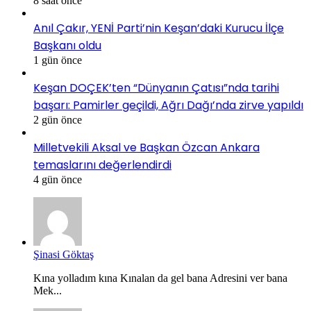
8 saat önce
Anıl Çakır, YENİ Parti’nin Keşan’daki Kurucu İlçe
Başkanı oldu
1 gün önce
Keşan DOÇEK’ten “Dünyanın Çatısı”nda tarihi
başarı: Pamirler geçildi, Ağrı Dağı’nda zirve yapıldı
2 gün önce
Milletvekili Aksal ve Başkan Özcan Ankara
temaslarını değerlendirdi
4 gün önce
Şinasi Göktaş
Kına yolladım kına Kınalan da gel bana Adresini ver bana
Mek...