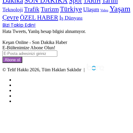
Dakika
SON DAKİKA
Spor
Tarım
TARİH
Yaşam
Türkiye
Trafik
Turizm
Ulaşım
Teknoloji
Video
Çevre
ÖZEL HABER
İş Dünyası
Bizi Takip Edin!
Hata Tweets, Yanlış hesap bilgisi alınamıyor.
Keşan Online - Son Dakika Haber
E-Bültenimize Abone Olun!
E-
Posta
adresinizi
giriniz
© Telif Hakkı 2026, Tüm Hakları Saklıdır |
Facebook
Twitter
YouTube
Instagram
RSS
Facebook
Twitter
WhatsApp
Telegram
Viber
Başa
dön
tuşu