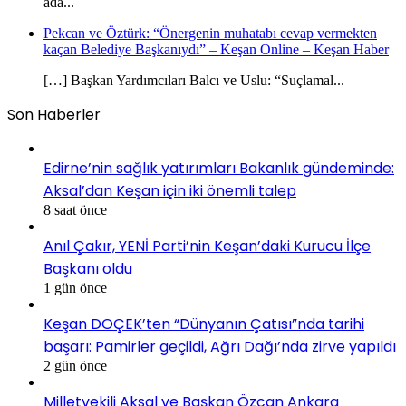
ada...
Pekcan ve Öztürk: “Önergenin muhatabı cevap vermekten
kaçan Belediye Başkanıydı” – Keşan Online – Keşan Haber
[…] Başkan Yardımcıları Balcı ve Uslu: “Suçlamal...
Son Haberler
Edirne’nin sağlık yatırımları Bakanlık gündeminde:
Aksal’dan Keşan için iki önemli talep
8 saat önce
Anıl Çakır, YENİ Parti’nin Keşan’daki Kurucu İlçe
Başkanı oldu
1 gün önce
Keşan DOÇEK’ten “Dünyanın Çatısı”nda tarihi
başarı: Pamirler geçildi, Ağrı Dağı’nda zirve yapıldı
2 gün önce
Milletvekili Aksal ve Başkan Özcan Ankara