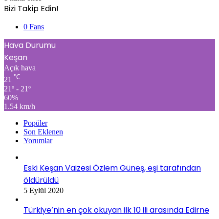
Bizi Takip Edin!
0
Fans
Hava Durumu
Keşan
Açık hava
℃
21
21º - 21º
60%
1.54 km/h
Popüler
Son Eklenen
Yorumlar
Eski Keşan Vaizesi Özlem Güneş, eşi tarafından
öldürüldü
5 Eylül 2020
Türkiye’nin en çok okuyan ilk 10 ili arasında Edirne