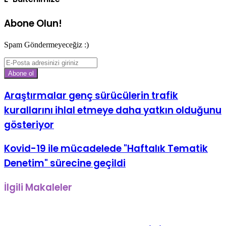
Abone Olun!
Spam Göndermeyeceğiz :)
E-
Posta
adresinizi
giriniz
Araştırmalar genç sürücülerin trafik
kurallarını ihlal etmeye daha yatkın olduğunu
gösteriyor
Kovid-19 ile mücadelede "Haftalık Tematik
Denetim" sürecine geçildi
İlgili Makaleler