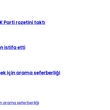
Parti rozetini taktı
istifa etti
k için arama seferberliği
n arama seferberliği