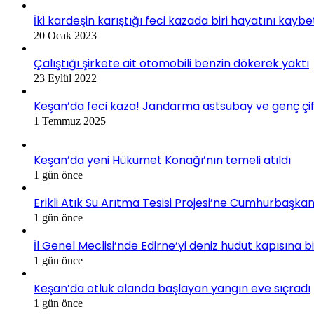
İki kardeşin karıştığı feci kazada biri hayatını kaybe
20 Ocak 2023
Çalıştığı şirkete ait otomobili benzin dökerek yaktı
23 Eylül 2022
Keşan’da feci kaza! Jandarma astsubay ve genç çif
1 Temmuz 2025
Keşan’da yeni Hükümet Konağı’nın temeli atıldı
1 gün önce
Erikli Atık Su Arıtma Tesisi Projesi’ne Cumhurbaşkan
1 gün önce
İl Genel Meclisi’nde Edirne’yi deniz hudut kapısına 
1 gün önce
Keşan’da otluk alanda başlayan yangın eve sıçradı
1 gün önce