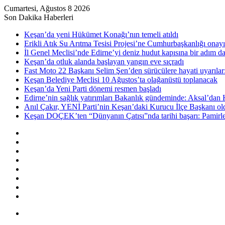
Cumartesi, Ağustos 8 2026
Son Dakika Haberleri
Keşan’da yeni Hükümet Konağı’nın temeli atıldı
Erikli Atık Su Arıtma Tesisi Projesi’ne Cumhurbaşkanlığı onayı
İl Genel Meclisi’nde Edirne’yi deniz hudut kapısına bir adım d
Keşan’da otluk alanda başlayan yangın eve sıçradı
Fast Moto 22 Başkanı Selim Şen’den sürücülere hayati uyarılar: 
Keşan Belediye Meclisi 10 Ağustos’ta olağanüstü toplanacak
Keşan’da Yeni Parti dönemi resmen başladı
Edirne’nin sağlık yatırımları Bakanlık gündeminde: Aksal’dan K
Anıl Çakır, YENİ Parti’nin Keşan’daki Kurucu İlçe Başkanı ol
Keşan DOÇEK’ten “Dünyanın Çatısı”nda tarihi başarı: Pamirler 
Kenar
Bölmesi
Rastgele
Makale
Kayıt
Ol
RSS
Instagram
YouTube
Twitter
Facebook
Menü