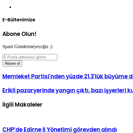
Web
sitesi
E-Bültenimize
Abone Olun!
Spam Göndermeyeceğiz :)
E-
Posta
adresinizi
giriniz
Memleket Partisi'nden yüzde 21.3'lük büyüme 
Erikli pazaryerinde yangın çıktı, bazı işyerleri
İlgili Makaleler
CHP’de Edirne İl Yönetimi görevden alındı