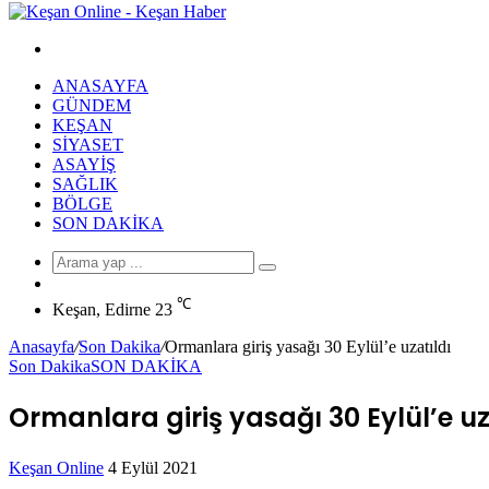
Arama
yap
ANASAYFA
...
GÜNDEM
KEŞAN
SIYASET
ASAYIŞ
SAĞLIK
BÖLGE
SON DAKIKA
Arama
Rastgele
yap
Makale
℃
...
Keşan, Edirne
23
Anasayfa
/
Son Dakika
/
Ormanlara giriş yasağı 30 Eylül’e uzatıldı
Son Dakika
SON DAKİKA
Ormanlara giriş yasağı 30 Eylül’e uz
Bir
Keşan Online
4 Eylül 2021
Facebook
Twitter
LinkedIn
Tumblr
Pinterest
Reddit
VKontakte
Odnoklassniki
Pocket
Messenger
Messenger
WhatsApp
Telegram
e-