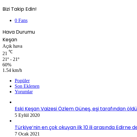
Bizi Takip Edin!
0
Fans
Hava Durumu
Keşan
Açık hava
℃
21
21º - 21º
60%
1.54 km/h
Popüler
Son Eklenen
Yorumlar
Eski Keşan Vaizesi Özlem Güneş, eşi tarafından öldü
5 Eylül 2020
Türkiye’nin en çok okuyan ilk 10 ili arasında Edirne d
7 Ocak 2021