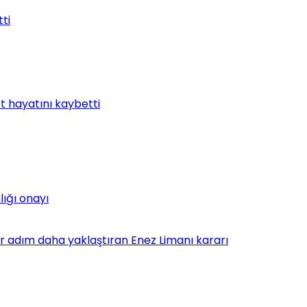
tti
t hayatını kaybetti
lığı onayı
bir adım daha yaklaştıran Enez Limanı kararı