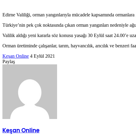
posta
göndermek
Edirne Valiliği, orman yangınlarıyla mücadele kapsamında ormanlara gi
Türkiye’nin pek çok noktasında çıkan orman yangınları nedeniyle ağust
Valilik aldığı yeni kararla söz konusu yasağı 30 Eylül saat 24.00’e uz
Orman üretiminde çalışanlar, tarım, hayvancılık, arıcılık ve benzeri fa
Bir
Keşan Online
4 Eylül 2021
Facebook
Twitter
LinkedIn
Tumblr
Pinterest
Reddit
VKontakte
Odnoklassniki
Pocket
Messenger
Messenger
WhatsApp
Telegram
e-
Paylaş
Facebook
Twitter
LinkedIn
Tumblr
Pinterest
Reddit
VKontakte
Odnoklassniki
Pocket
E-
Yazdır
posta
Posta
göndermek
ile
paylaş
Keşan Online