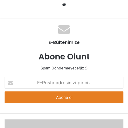
Web
sitesi
E-Bültenimize
Abone Olun!
Spam Göndermeyeceğiz :)
E-
Posta
adresinizi
giriniz