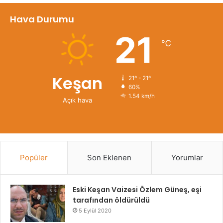
Hava Durumu
21
℃
Keşan
21º - 21º
60%
1.54 km/h
Açık hava
Popüler
Son Eklenen
Yorumlar
Eski Keşan Vaizesi Özlem Güneş, eşi
tarafından öldürüldü
5 Eylül 2020