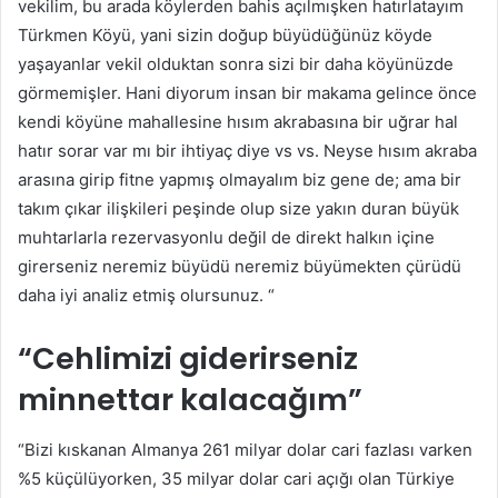
vekilim, bu arada köylerden bahis açılmışken hatırlatayım
Türkmen Köyü, yani sizin doğup büyüdüğünüz köyde
yaşayanlar vekil olduktan sonra sizi bir daha köyünüzde
görmemişler. Hani diyorum insan bir makama gelince önce
kendi köyüne mahallesine hısım akrabasına bir uğrar hal
hatır sorar var mı bir ihtiyaç diye vs vs. Neyse hısım akraba
arasına girip fitne yapmış olmayalım biz gene de; ama bir
takım çıkar ilişkileri peşinde olup size yakın duran büyük
muhtarlarla rezervasyonlu değil de direkt halkın içine
girerseniz neremiz büyüdü neremiz büyümekten çürüdü
daha iyi analiz etmiş olursunuz. “
“Cehlimizi giderirseniz
minnettar kalacağım”
“Bizi kıskanan Almanya 261 milyar dolar cari fazlası varken
%5 küçülüyorken, 35 milyar dolar cari açığı olan Türkiye