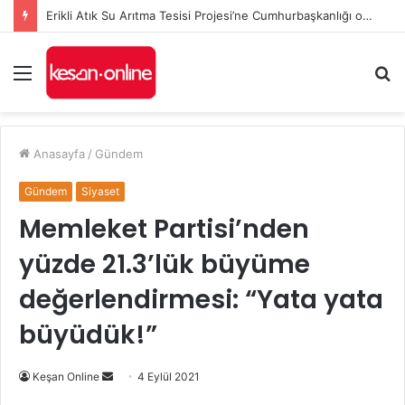
Erikli Atık Su Arıtma Tesisi Projesi’ne Cumhurbaşkanlığı onayı
Menü
A
y
...
Anasayfa
/
Gündem
Gündem
Siyaset
Memleket Partisi’nden
yüzde 21.3’lük büyüme
değerlendirmesi: “Yata yata
büyüdük!”
Bir
Keşan Online
4 Eylül 2021
e-