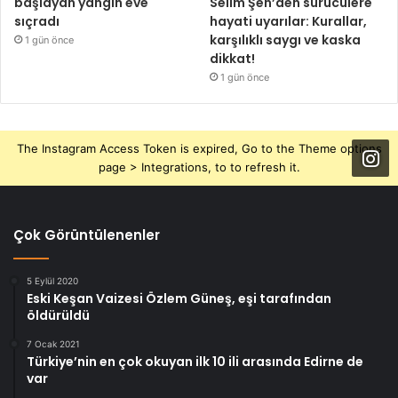
başlayan yangın eve
Selim Şen’den sürücülere
sıçradı
hayati uyarılar: Kurallar,
karşılıklı saygı ve kaska
1 gün önce
dikkat!
1 gün önce
The Instagram Access Token is expired, Go to the Theme options
page > Integrations, to to refresh it.
Çok Görüntülenenler
5 Eylül 2020
Eski Keşan Vaizesi Özlem Güneş, eşi tarafından
öldürüldü
7 Ocak 2021
Türkiye’nin en çok okuyan ilk 10 ili arasında Edirne de
var