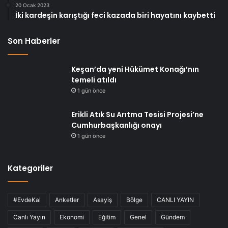
20 Ocak 2023
İki kardeşin karıştığı feci kazada biri hayatını kaybetti
Son Haberler
Keşan’da yeni Hükümet Konağı’nın
temeli atıldı
1 gün önce
Erikli Atık Su Arıtma Tesisi Projesi’ne
Cumhurbaşkanlığı onayı
1 gün önce
Kategoriler
#EvdeKal
Anketler
Asayiş
Bölge
CANLI YAYIN
Canlı Yayın
Ekonomi
Eğitim
Genel
Gündem