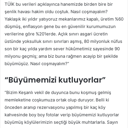
TÜİK bu verileri açıklayınca hanemizde birden bire bir
şenlik havası hakim oldu coştuk. Nasıl coşmayalım?
Yaklaşık iki yıldır yatıyoruz mekanlarımız kapalı, üretim %60
düşmüş, enflasyon gene bu en güvenilir kurumumuzun
verilerine göre %20’lerde. Açlık sınırı asgari ücretin
üstünde yoksulluk sınırı sınırları aşmış, 80 milyonluk nüfus
son bir kaç yılda yardım sever hükûmetimiz sayesinde 90
milyonu geçmiş; ama biz buna rağmen acayip bir şekilde
büyümüşüz. Nasıl coşmayalım?”
“Büyümemizi kutluyorlar”
“Bizim Keşanlı vekil de duyunca bunu koşmuş gelmiş
memleketine coşkumuza ortak olup duruyor. Belli ki
önceden aranıp rezervasyonu yapılmış bir kaç köy
kahvesinde boy boy fotolar verip büyümemizi kutluyorlar
büyümüş köylülerimizin seçtiği büyük muhtarlarla. Sayın