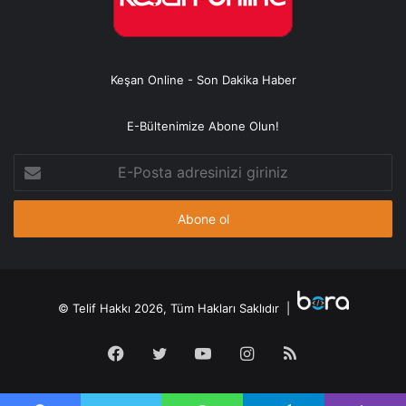
Keşan Online - Son Dakika Haber
E-Bültenimize Abone Olun!
E-
Posta
adresinizi
giriniz
© Telif Hakkı 2026, Tüm Hakları Saklıdır |
Facebook
Twitter
YouTube
Instagram
RSS