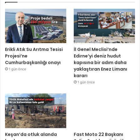
Erikli Atık Su Arıtma Tesisi
İl Genel Meclisi’nde
Projesi’ne
Edirne’yi deniz hudut
Cumhurbaşkanlığı onayı
kapısına bir adım daha
yaklaştıran Enez Limanı
1 gün önce
kararı
1 gün önce
Keşan’da otluk alanda
Fast Moto 22 Başkanı