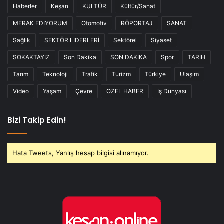
Haberler
Keşan
KÜLTÜR
Kültür/Sanat
MERAK EDİYORUM
Otomotiv
RÖPORTAJ
SANAT
Sağlık
SEKTÖR LİDERLERİ
Sektörel
Siyaset
SOKAKTAYIZ
Son Dakika
SON DAKİKA
Spor
TARİH
Tarım
Teknoloji
Trafik
Turizm
Türkiye
Ulaşım
Video
Yaşam
Çevre
ÖZEL HABER
İş Dünyası
Bizi Takip Edin!
Hata Tweets, Yanlış hesap bilgisi alınamıyor.