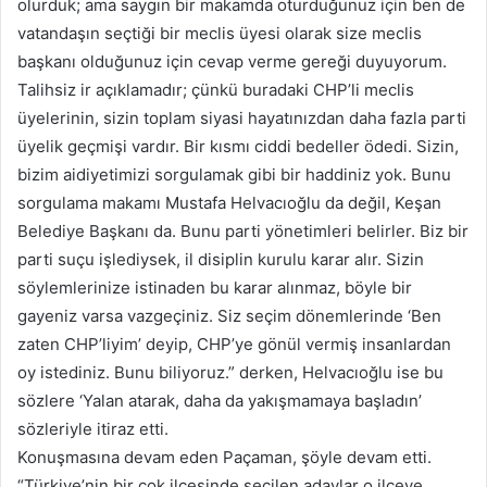
olurduk; ama saygın bir makamda oturduğunuz için ben de
vatandaşın seçtiği bir meclis üyesi olarak size meclis
başkanı olduğunuz için cevap verme gereği duyuyorum.
Talihsiz ir açıklamadır; çünkü buradaki CHP’li meclis
üyelerinin, sizin toplam siyasi hayatınızdan daha fazla parti
üyelik geçmişi vardır. Bir kısmı ciddi bedeller ödedi. Sizin,
bizim aidiyetimizi sorgulamak gibi bir haddiniz yok. Bunu
sorgulama makamı Mustafa Helvacıoğlu da değil, Keşan
Belediye Başkanı da. Bunu parti yönetimleri belirler. Biz bir
parti suçu işlediysek, il disiplin kurulu karar alır. Sizin
söylemlerinize istinaden bu karar alınmaz, böyle bir
gayeniz varsa vazgeçiniz. Siz seçim dönemlerinde ‘Ben
zaten CHP’liyim’ deyip, CHP’ye gönül vermiş insanlardan
oy istediniz. Bunu biliyoruz.” derken, Helvacıoğlu ise bu
sözlere ‘Yalan atarak, daha da yakışmamaya başladın’
sözleriyle itiraz etti.
Konuşmasına devam eden Paçaman, şöyle devam etti.
“Türkiye’nin bir çok ilçesinde seçilen adaylar o ilçeye