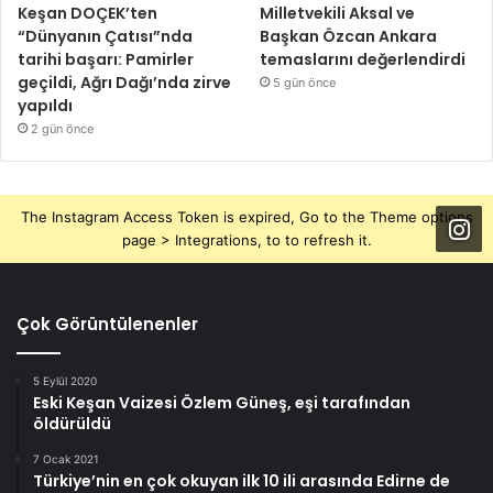
Keşan DOÇEK’ten
Milletvekili Aksal ve
“Dünyanın Çatısı”nda
Başkan Özcan Ankara
tarihi başarı: Pamirler
temaslarını değerlendirdi
geçildi, Ağrı Dağı’nda zirve
5 gün önce
yapıldı
2 gün önce
The Instagram Access Token is expired, Go to the Theme options
page > Integrations, to to refresh it.
Çok Görüntülenenler
5 Eylül 2020
Eski Keşan Vaizesi Özlem Güneş, eşi tarafından
öldürüldü
7 Ocak 2021
Türkiye’nin en çok okuyan ilk 10 ili arasında Edirne de