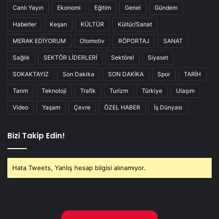
Canlı Yayın
Ekonomi
Eğitim
Genel
Gündem
Haberler
Keşan
KÜLTÜR
Kültür/Sanat
MERAK EDİYORUM
Otomotiv
RÖPORTAJ
SANAT
Sağlık
SEKTÖR LİDERLERİ
Sektörel
Siyaset
SOKAKTAYIZ
Son Dakika
SON DAKİKA
Spor
TARİH
Tarım
Teknoloji
Trafik
Turizm
Türkiye
Ulaşım
Video
Yaşam
Çevre
ÖZEL HABER
İş Dünyası
Bizi Takip Edin!
Hata Tweets, Yanlış hesap bilgisi alınamıyor.