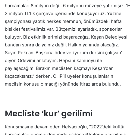
harcamaları 8 milyon değil. 6 milyonu müzeye yatırmışız. 1-
2 milyon TL’lik çerçeve içerisinde konuşuyoruz. Yüzme
şampiyonası yaptık herkes memnun, önümüzdeki hafta
bisiklet festivalimiz var. Bütçemizi ayarladık, sponsorlar
buluyor. Biz etkinliklerimizi başaracağız, Keşan Belediyesi
bundan sonra da yalnız değil. Halkın yanında olacağız.
Sayın Pekcan ‘Başkana ödev veriyorum dersini çalışsın’
diyor. Ödevimi anlatayım. Hepsini kamuoyu ile
paylaşacağım. Bırakın meclisten kaçmayı Keşan’dan
kaçacaksınız.” derken, CHP’li üyeler konuşulanların
meclisin konusu olmadığı yönünde itirazlarda bulundu.
Mecliste ‘kur’ gerilimi
Konuşmasına devam eden Helvacıoğlu, “2022’deki kültür
harcamaları geçmiş dönemde sadece 6 kalemde yapılmış.