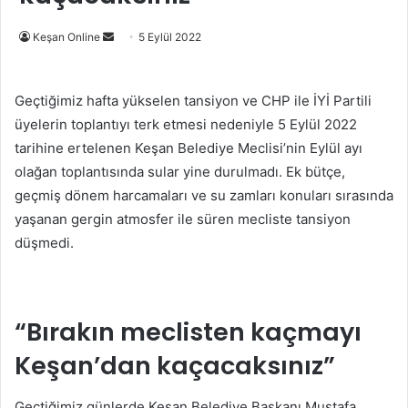
Bir
Keşan Online
5 Eylül 2022
e-
posta
Geçtiğimiz hafta yükselen tansiyon ve CHP ile İYİ Partili
göndermek
üyelerin toplantıyı terk etmesi nedeniyle 5 Eylül 2022
tarihine ertelenen Keşan Belediye Meclisi’nin Eylül ayı
olağan toplantısında sular yine durulmadı. Ek bütçe,
geçmiş dönem harcamaları ve su zamları konuları sırasında
yaşanan gergin atmosfer ile süren mecliste tansiyon
düşmedi.
“Bırakın meclisten kaçmayı
Keşan’dan kaçacaksınız”
Geçtiğimiz günlerde Keşan Belediye Başkanı Mustafa