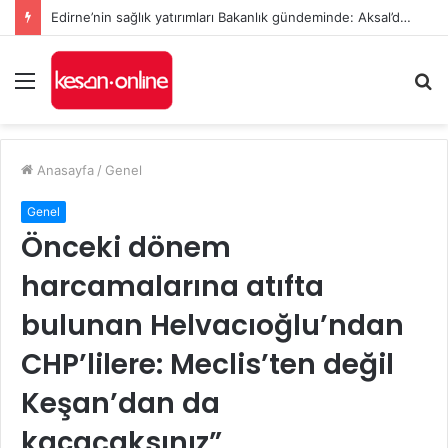
Anıl Çakır, YENİ Parti’nin Keşan’daki Kurucu İlçe Başkanı oldu
Menü
A
y
...
Anasayfa
/
Genel
Genel
Önceki dönem
harcamalarına atıfta
bulunan Helvacıoğlu’ndan
CHP’lilere: Meclis’ten değil
Keşan’dan da
kaçacaksınız”