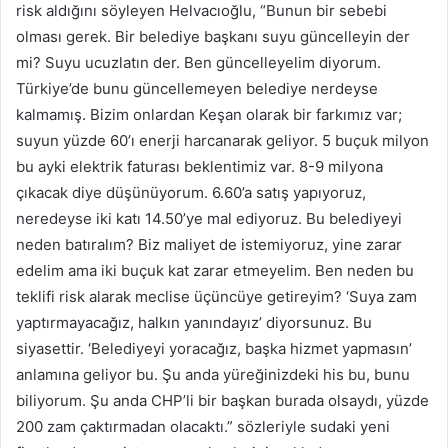
risk aldığını söyleyen Helvacıoğlu, “Bunun bir sebebi
olması gerek. Bir belediye başkanı suyu güncelleyin der
mi? Suyu ucuzlatın der. Ben güncelleyelim diyorum.
Türkiye’de bunu güncellemeyen belediye nerdeyse
kalmamış. Bizim onlardan Keşan olarak bir farkımız var;
suyun yüzde 60’ı enerji harcanarak geliyor. 5 buçuk milyon
bu ayki elektrik faturası beklentimiz var. 8-9 milyona
çıkacak diye düşünüyorum. 6.60’a satış yapıyoruz,
neredeyse iki katı 14.50’ye mal ediyoruz. Bu belediyeyi
neden batıralım? Biz maliyet de istemiyoruz, yine zarar
edelim ama iki buçuk kat zarar etmeyelim. Ben neden bu
teklifi risk alarak meclise üçüncüye getireyim? ‘Suya zam
yaptırmayacağız, halkın yanındayız’ diyorsunuz. Bu
siyasettir. ‘Belediyeyi yoracağız, başka hizmet yapmasın’
anlamına geliyor bu. Şu anda yüreğinizdeki his bu, bunu
biliyorum. Şu anda CHP’li bir başkan burada olsaydı, yüzde
200 zam çaktırmadan olacaktı.” sözleriyle sudaki yeni