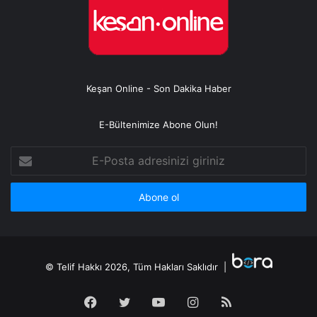
Keşan Online - Son Dakika Haber
E-Bültenimize Abone Olun!
E-
Posta
adresinizi
giriniz
© Telif Hakkı 2026, Tüm Hakları Saklıdır |
Facebook
Twitter
YouTube
Instagram
RSS