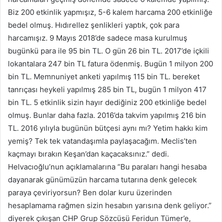
Biz 200 etkinlik yapmışız, 5-6 kalem harcama 200 etkinliğe
bedel olmuş. Hıdırellez şenlikleri yaptık, çok para
harcamışız. 9 Mayıs 2018’de sadece masa kurulmuş
bugünkü para ile 95 bin TL. O gün 26 bin TL. 2017’de içkili
lokantalara 247 bin TL fatura ödenmiş. Bugün 1 milyon 200
bin TL. Memnuniyet anketi yapılmış 115 bin TL. bereket
tanrıçası heykeli yapılmış 285 bin TL, bugün 1 milyon 417
bin TL. 5 etkinlik sizin hayır dediğiniz 200 etkinliğe bedel
olmuş. Bunlar daha fazla. 2016’da takvim yapılmış 216 bin
TL. 2016 yılıyla bugünün bütçesi aynı mı? Yetim hakkı kim
yemiş? Tek tek vatandaşımla paylaşacağım. Meclis’ten
kaçmayı bırakın Keşan’dan kaçacaksınız.” dedi.
Helvacıoğlu’nun açıklamalarına “Bu paraları hangi hesaba
dayanarak günümüzün harcama tutarına denk gelecek
paraya çeviriyorsun? Ben dolar kuru üzerinden
hesaplamama rağmen sizin hesabın yarısına denk geliyor.”
diyerek çıkışan CHP Grup Sözcüsü Feridun Tümer’e,