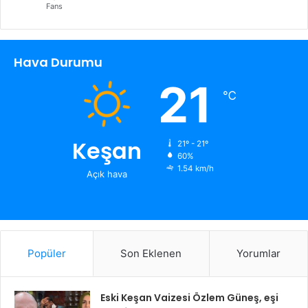
Fans
Hava Durumu
21
℃
Keşan
21º - 21º
60%
1.54 km/h
Açık hava
Popüler
Son Eklenen
Yorumlar
Eski Keşan Vaizesi Özlem Güneş, eşi