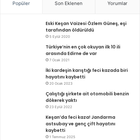
Popüler
Son Eklenen
Yorumlar
Eski Keşan Vaizesi Özlem Güneş, eşi
tarafından öldürüldü
5 Eylül 2020
Türkiye’nin en çok okuyan ilk 10 ili
arasında Edirne de var
7 Ocak 2021
İki kardeşin karıştığı feci kazada biri
hayatını kaybetti
20 Ocak 2023
Çalıştığı şirkete ait otomobili benzin
dökerek yaktı
23 Eylül 2022
Keşan’da feci kaza! Jandarma
astsubay ve genç çift hayatını
kaybetti
1 Temmuz 2025