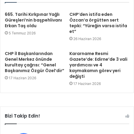
665. Tarihi Kırkpınar Yağlı
CHP’den istifa eden
Güreşleri’nin başpehlivanı
Özcan’a örgütten sert
Erkan Taş oldu
tepki: “Yüreğin varsa istifa
et”
5 Temmuz 2026
26 Haziran 2026
CHP İl Başkanlarından
Kararname Resmi
Genel Merkez önünde
Gazete’de: Edirne’de 3 vali
kurultay çağrısı: “Genel
yardımcısı ve 4
Başkanımız Özgür Özel’dir”
kaymakamın görev yeri
değişti
17 Haziran 2026
17 Haziran 2026
Bizi Takip Edin!