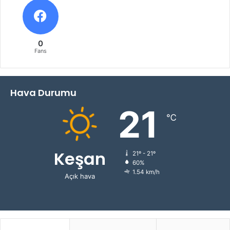
0
Fans
Hava Durumu
21
℃
Keşan
21º - 21º
60%
1.54 km/h
Açık hava