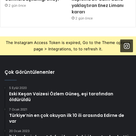
yaklaştıran Enez Limanı
2 gün önce
kararı
2 gün önce
The Instagram Access Token is expired, Go to the Theme options
page > Integrations, to to refresh it.
Çok Görüntülenenler
5 Eylül 2020
Eski Keşan Vaizesi Özlem Güneş, eşi tarafından
öldürüldü
7 Ocak 2021
Türkiye’nin en çok okuyan ilk 10 ili arasında Edirne de
var
20 Ocak 2023