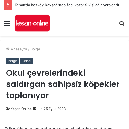
Keşan’da Kozköy Kavşağı’nda feci kaza: 9 kişi ağır yaralandı
Menü
A
y
...
Anasayfa
/
Bölge
Bölge
Genel
Okul çevrelerindeki
saldırgan sahipsiz köpekler
toplanıyor
Bir
Keşan Online
25 Eylül 2023
e-
posta
Edirne’de okul çevrelerine yakın alanlardaki saldırgan