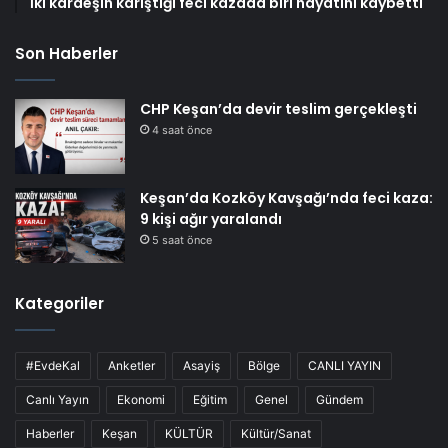
İki kardeşin karıştığı feci kazada biri hayatını kaybetti
Son Haberler
CHP Keşan’da devir teslim gerçekleşti
4 saat önce
Keşan’da Kozköy Kavşağı’nda feci kaza:
9 kişi ağır yaralandı
5 saat önce
Kategoriler
#EvdeKal
Anketler
Asayiş
Bölge
CANLI YAYIN
Canlı Yayın
Ekonomi
Eğitim
Genel
Gündem
Haberler
Keşan
KÜLTÜR
Kültür/Sanat