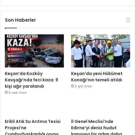
Son Haberler
Keşan’da Kozköy
Keşan’da yeni Hükümet
Kavşağı’nda feci kaza: 9
Konağı’nın temeli atıldı
kişi ağır yaralandı
2 gün önce
5 saat önce
Erikli Atık Su Arıtma Tesisi
İl Genel Meclisi’nde
Projesi’ne
Edirne’yi deniz hudut
Cumhurbaşkanlığı onayı
kapısına bir adım daha