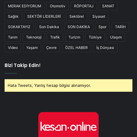
MERAK EDİYORUM
Otomotiv
RÖPORTAJ
SANAT
Sağlık
SEKTÖR LİDERLERİ
Sektörel
Siyaset
SOKAKTAYIZ
Son Dakika
SON DAKİKA
Spor
TARİH
Tarım
Teknoloji
Trafik
Turizm
Türkiye
Ulaşım
Video
Yaşam
Çevre
ÖZEL HABER
İş Dünyası
Bizi Takip Edin!
Hata Tweets, Yanlış hesap bilgisi alınamıyor.