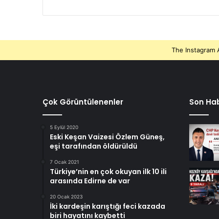
The Instagram A
Çok Görüntülenenler
Son Hab
5 Eylül 2020
Eski Keşan Vaizesi Özlem Güneş,
eşi tarafından öldürüldü
7 Ocak 2021
Türkiye’nin en çok okuyan ilk 10 ili
arasında Edirne de var
20 Ocak 2023
İki kardeşin karıştığı feci kazada
biri hayatını kaybetti