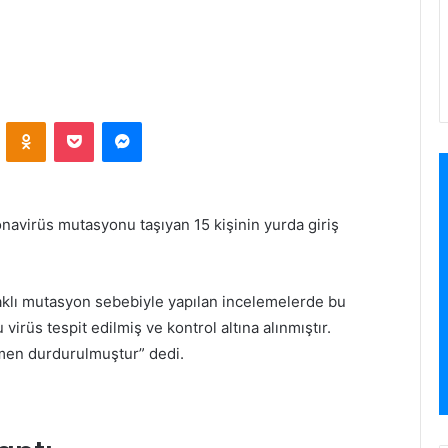
VKontakte
Odnoklassniki
Pocket
Messenger
onavirüs mutasyonu taşıyan 15 kişinin yurda giriş
naklı mutasyon sebebiyle yapılan incelemelerde bu
irüs tespit edilmiş ve kontrol altına alınmıştır.
amen durdurulmuştur” dedi.