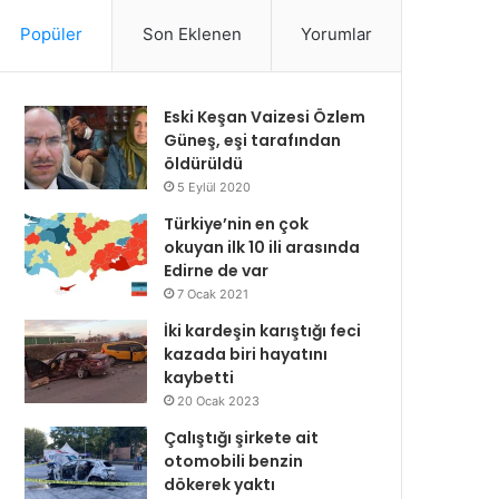
Popüler
Son Eklenen
Yorumlar
Eski Keşan Vaizesi Özlem
Güneş, eşi tarafından
öldürüldü
5 Eylül 2020
Türkiye’nin en çok
okuyan ilk 10 ili arasında
Edirne de var
7 Ocak 2021
İki kardeşin karıştığı feci
kazada biri hayatını
kaybetti
20 Ocak 2023
Çalıştığı şirkete ait
otomobili benzin
dökerek yaktı