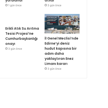
yaralandı
atıldı
1 gün önce
3 gün önce
Erikli Atık Su Arıtma
Tesisi Projesi’ne
İl Genel Meclisi’nde
Cumhurbaşkanlığı
Edirne’yi deniz
onayı
hudut kapısına bir
3 gün önce
adım daha
yaklaştıran Enez
Limanı kararı
3 gün önce