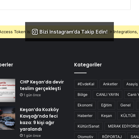
Bizi Instagram'da Takip Edin!
ccess Token is expired, Go to the Theme options page > Integrations, t
erler
Kategoriler
CHP Keşan’da devir
#EvdeKal
Anketler
Asayiş
teslim gerçekleşti
Bölge
CANLI YAYIN
Canlı 
1 gün önce
Ekonomi
Eğitim
Genel
Keşan’da Kozköy
Kavşağı’nda feci
Haberler
Keşan
KÜLTÜR
kaza: 9 kişi ağır
Kültür/Sanat
MERAK EDİYOR
yaralandı
1 gün önce
Otomotiv
RÖPORTAJ
SAN