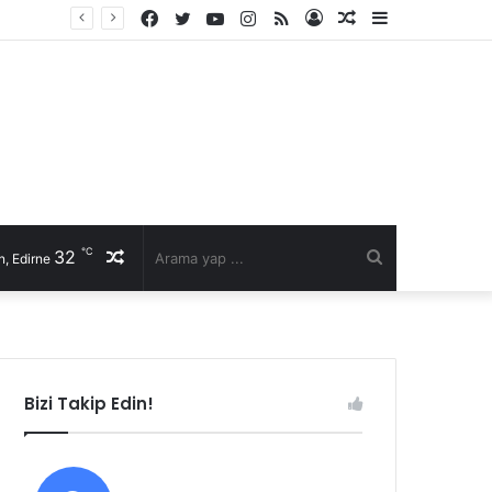
Facebook
Twitter
YouTube
Instagram
RSS
Kayıt
Rastgele
Kenar
Ol
Makale
Bölmesi
℃
32
Rastgele
Arama
, Edirne
Makale
yap
...
Bizi Takip Edin!