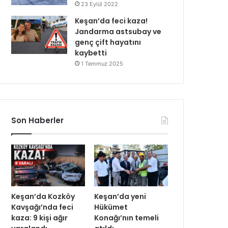
23 Eylül 2022
Keşan’da feci kaza!
Jandarma astsubay ve
genç çift hayatını
kaybetti
1 Temmuz 2025
Son Haberler
Keşan’da Kozköy
Keşan’da yeni
Kavşağı’nda feci
Hükümet
kaza: 9 kişi ağır
Konağı’nın temeli