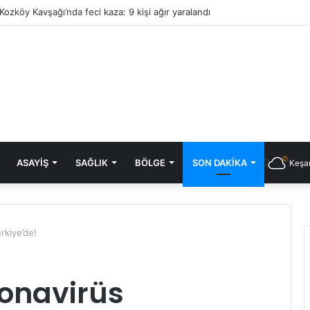
Kozköy Kavşağı’nda feci kaza: 9 kişi ağır yaralandı
ASAYIŞ
SAĞLIK
BÖLGE
SON DAKIKA
Keşan
rkiye’de!
onavirüs