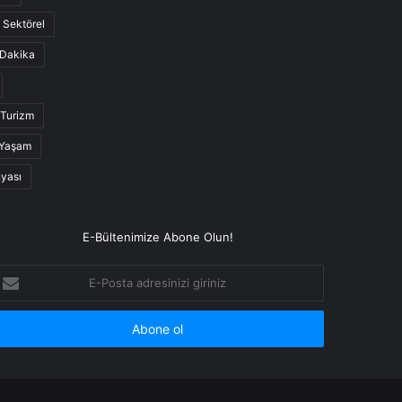
Sektörel
Dakika
Turizm
Yaşam
nyası
E-Bültenimize Abone Olun!
-
osta
dresinizi
iriniz