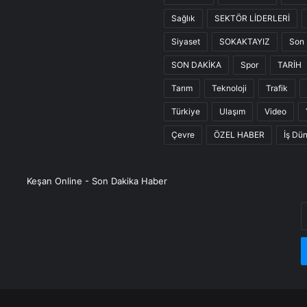
Sağlık
SEKTÖR LİDERLERİ
Siyaset
SOKAKTAYIZ
Son 
SON DAKİKA
Spor
TARİH
Tarım
Teknoloji
Trafik
Türkiye
Ulaşım
Video
Çevre
ÖZEL HABER
İş Dü
Keşan Online - Son Dakika Haber
E
P
a
g