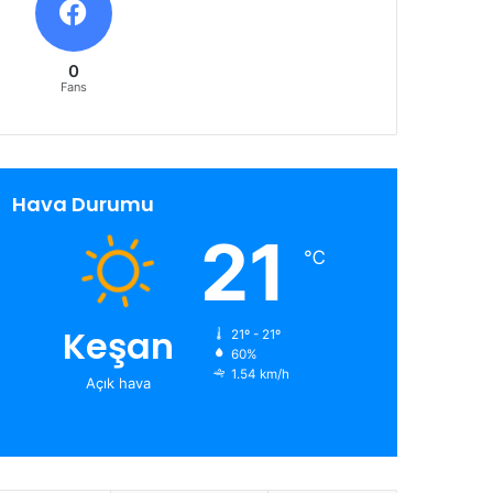
0
Fans
Hava Durumu
21
℃
Keşan
21º - 21º
60%
1.54 km/h
Açık hava