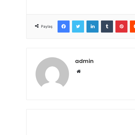
Facebook
Twitter
LinkedIn
Tumblr
Pint
Paylaş
admin
Web
sitesi