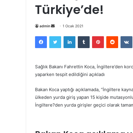
Türkiye’de!
Bir
admin
1 Ocak 2021
e-
Facebook
Twitter
LinkedIn
Tumblr
Pinterest
Reddit
posta
göndermek
Sağlık Bakanı Fahrettin Koca, İngiltere’den kor
yaparken tespit edildiğini açıkladı
Bakan Koca yaptığı açıklamada, “İngiltere kay
ülkeden yurda giriş yapan 15 kişide mutasyonlu v
İngiltere?den yurda girişler geçici olarak tam