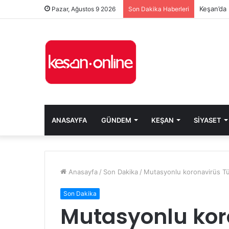
Keşan’da 
Pazar, Ağustos 9 2026
Son Dakika Haberleri
ANASAYFA
GÜNDEM
KEŞAN
SIYASET
Anasayfa
/
Son Dakika
/
Mutasyonlu koronavirüs Tü
Son Dakika
Mutasyonlu kor