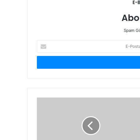
E-
Abo
Spam Gö
E-
Posta
adresinizi
giriniz