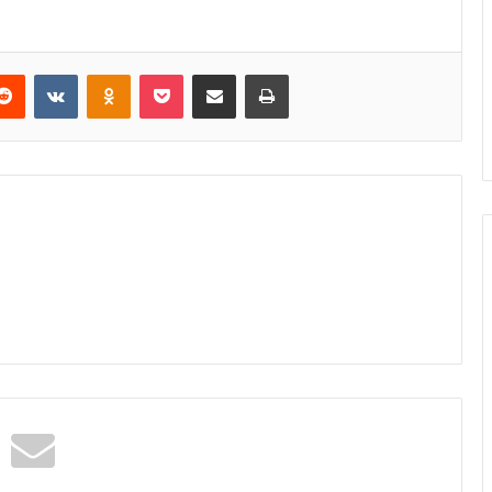
erest
Reddit
VKontakte
Odnoklassniki
Pocket
E-Posta ile paylaş
Yazdır