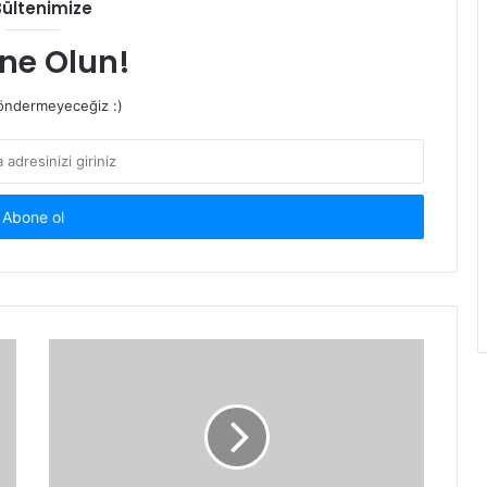
Bültenimize
ne Olun!
ndermeyeceğiz :)