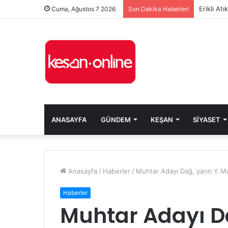
Erikli At
Cuma, Ağustos 7 2026
Son Dakika Haberleri
ANASAYFA
GÜNDEM
KEŞAN
SIYASET
Anasayfa
/
Haberler
/
Muhtar Adayı Dağ, yarın Y.Ma
Haberler
Muhtar Adayı D