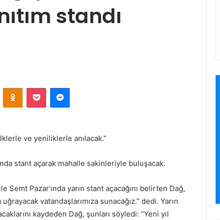
nıtım standı
ontakte
Odnoklassniki
Pocket
Messenger
lerle ve yeniliklerle anılacak.”
nda stant açarak mahalle sakinleriyle buluşacak.
e Semt Pazar’ında yarın stant açacağını belirten Dağ,
da uğrayacak vatandaşlarımıza sunacağız.” dedi. Yarın
acaklarını kaydeden Dağ, şunları söyledi: “Yeni yıl