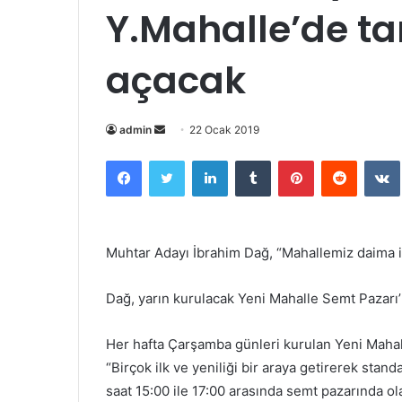
Y.Mahalle’de ta
açacak
admin
B
22 Ocak 2019
i
Facebook
Twitter
LinkedIn
Tumblr
Pinterest
Reddit
VK
r
e
-
p
Muhtar Adayı İbrahim Dağ, “Mahallemiz daima ilk
o
s
Dağ, yarın kurulacak Yeni Mahalle Semt Pazarı’
t
a
Her hafta Çarşamba günleri kurulan Yeni Mahall
g
“Birçok ilk ve yeniliği bir araya getirerek stan
ö
n
saat 15:00 ile 17:00 arasında semt pazarında ol