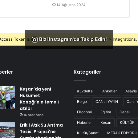
14 Ağustos 2024
Bizi Instagram'da Takip Edin!
ccess Token is expired, Go to the Theme options page > Integrations, t
erler
Kategoriler
Keşan’da yeni
#EvdeKal
Anketler
Asayiş
Hükümet
Konağı’nın temeli
Bölge
CANLI YAYIN
Canlı 
atıldı
Ekonomi
Eğitim
Genel
16 saat önce
Haberler
Keşan
KÜLTÜR
Erikli Atık Su Arıtma
Tesisi Projesi’ne
Kültür/Sanat
MERAK EDİYOR