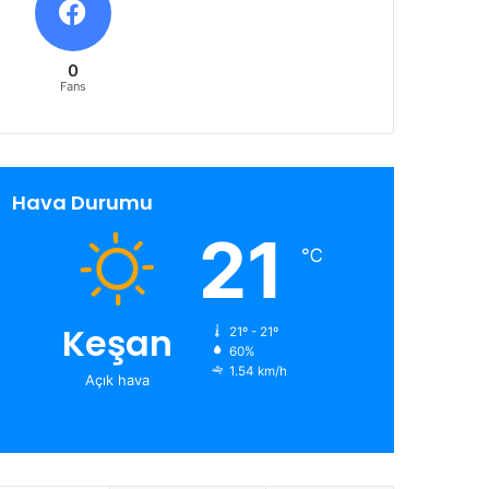
0
Fans
Hava Durumu
21
℃
Keşan
21º - 21º
60%
1.54 km/h
Açık hava