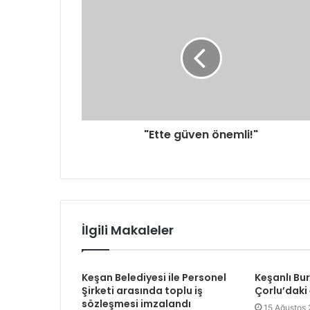
r
e
s
i
n
i
z
i
g
"Ette güven önemli!"
i
r
i
n
i
z
İlgili Makaleler
Keşan Belediyesi ile Personel
Keşanlı Bu
Şirketi arasında toplu iş
Çorlu’daki
sözleşmesi imzalandı
15 Ağustos