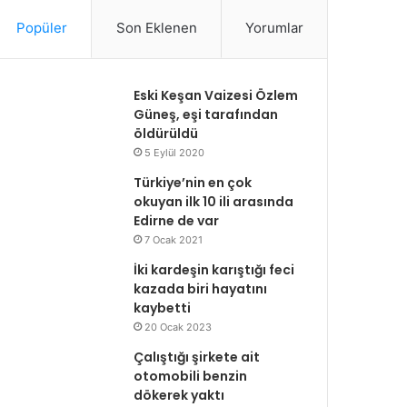
Popüler
Son Eklenen
Yorumlar
Eski Keşan Vaizesi Özlem
Güneş, eşi tarafından
öldürüldü
5 Eylül 2020
Türkiye’nin en çok
okuyan ilk 10 ili arasında
Edirne de var
7 Ocak 2021
İki kardeşin karıştığı feci
kazada biri hayatını
kaybetti
20 Ocak 2023
Çalıştığı şirkete ait
otomobili benzin
dökerek yaktı