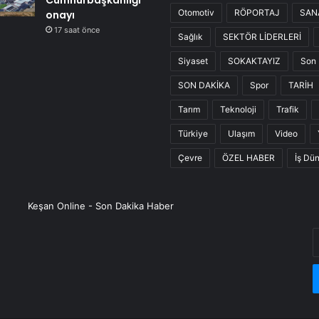
Cumhurbaşkanlığı
Otomotiv
RÖPORTAJ
SAN
onayı
17 saat önce
Sağlık
SEKTÖR LİDERLERİ
Siyaset
SOKAKTAYIZ
Son 
SON DAKİKA
Spor
TARİH
Tarım
Teknoloji
Trafik
Türkiye
Ulaşım
Video
Çevre
ÖZEL HABER
İş Dü
Keşan Online - Son Dakika Haber
E
P
a
g