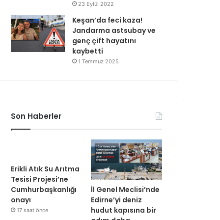
23 Eylül 2022
Keşan’da feci kaza!
Jandarma astsubay ve
genç çift hayatını
kaybetti
1 Temmuz 2025
Son Haberler
Erikli Atık Su Arıtma
Tesisi Projesi’ne
İl Genel Meclisi’nde
Cumhurbaşkanlığı
Edirne’yi deniz
onayı
hudut kapısına bir
17 saat önce