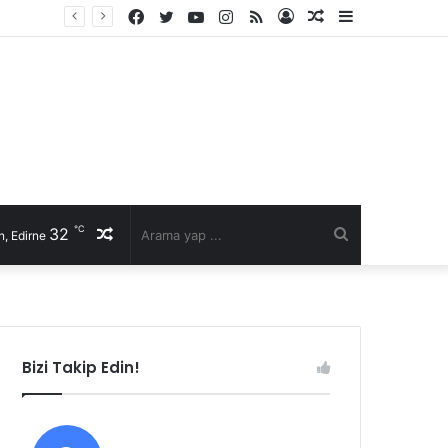
Facebook
Twitter
YouTube
Instagram
RSS
Kayıt
Rastgele
Kenar
Ol
Makale
Bölmesi
℃
32
Rastgele
Arama
, Edirne
Makale
yap
...
Bizi Takip Edin!