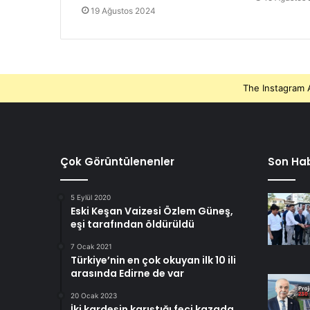
19 Ağustos 2024
The Instagram A
Çok Görüntülenenler
Son Hab
5 Eylül 2020
Eski Keşan Vaizesi Özlem Güneş,
eşi tarafından öldürüldü
7 Ocak 2021
Türkiye’nin en çok okuyan ilk 10 ili
arasında Edirne de var
20 Ocak 2023
İki kardeşin karıştığı feci kazada