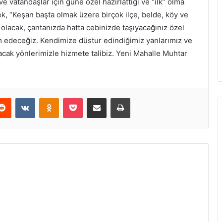
e vatandaşlar için güne özel hazırlattığı ve “ilk” olma
rek, “Keşan başta olmak üzere birçok ilçe, belde, köy ve
olacak, çantanızda hatta cebinizde taşıyacağınız özel
im edeceğiz. Kendimize düstur edindiğimiz yanlarımız ve
acak yönlerimizle hizmete talibiz. Yeni Mahalle Muhtar
Reddit
VKontakte
Odnoklassniki
Pocket
E-Posta ile paylaş
Yazdır