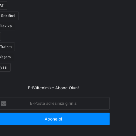
AT
Sektörel
Dakika
Turizm
Yaşam
nyası
E-Bültenimize Abone Olun!
-
osta
dresinizi
iriniz