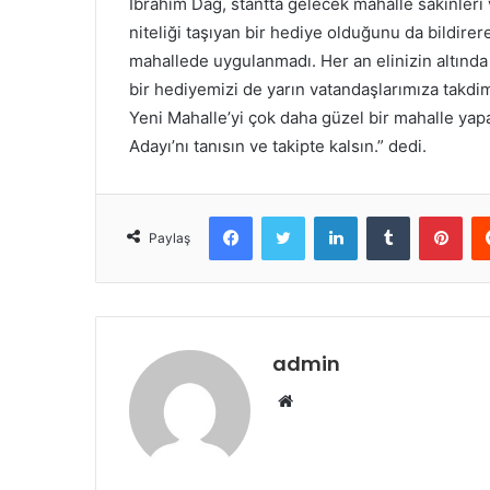
İbrahim Dağ, stantta gelecek mahalle sakinleri v
niteliği taşıyan bir hediye olduğunu da bildire
mahallede uygulanmadı. Her an elinizin altında 
bir hediyemizi de yarın vatandaşlarımıza takd
Yeni Mahalle’yi çok daha güzel bir mahalle yap
Adayı’nı tanısın ve takipte kalsın.” dedi.
Facebook
Twitter
LinkedIn
Tumblr
Pinterest
Paylaş
admin
W
e
b
s