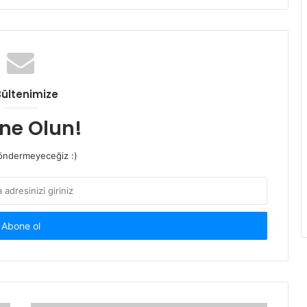
Bültenimize
ne Olun!
ndermeyeceğiz :)