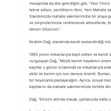
d
mesajımda da dile getirdiğim gibi, “Yeni Yılınız
e
tekrar ediyor, yeniliklerin ilkini, Yeni Mahall
r
Standımızda mahalle sakinlerimizle bir araya g
m
ve sürprizlerimizle renklenecek atmosferde, bi
e
tanısın istiyorum.”
k
İbrahim Dağ, standında kendi seslendirdiği müz
1993 yılının imkanlarıyla kayıt edilen ve kendi
vurgulayan Dağ, “Müzik benim hayatımın önemli
kayıtlar o günün ortamında ve imkanlarıyla elde
ekibi ile benim için son derece önemli. Bunları,
bir heyecanla paylaşacağım. Ayrıca, sosyal med
kayıtlarını da mahalle sakinlerimizle birlikte d
Dağ, “Elinizin altında olacak, çantanızda hatta 