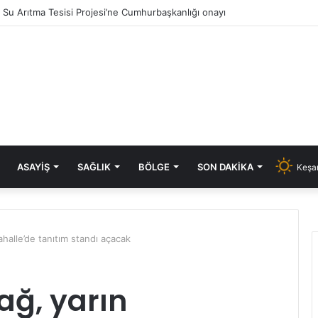
ık Su Arıtma Tesisi Projesi’ne Cumhurbaşkanlığı onayı
ASAYIŞ
SAĞLIK
BÖLGE
SON DAKIKA
Keşan
halle’de tanıtım standı açacak
ağ, yarın