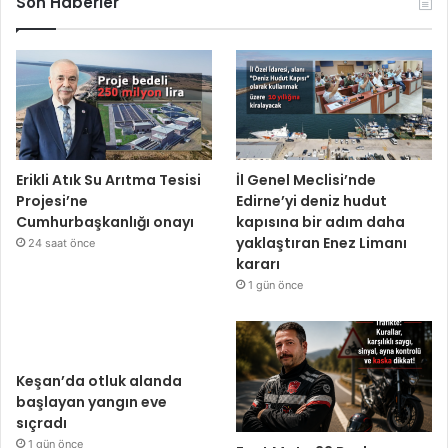
Son Haberler
Erikli Atık Su Arıtma Tesisi
İl Genel Meclisi’nde
Projesi’ne
Edirne’yi deniz hudut
Cumhurbaşkanlığı onayı
kapısına bir adım daha
yaklaştıran Enez Limanı
24 saat önce
kararı
1 gün önce
Keşan’da otluk alanda
başlayan yangın eve
sıçradı
1 gün önce