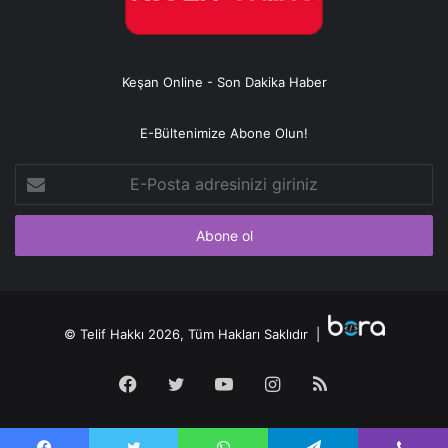
Keşan Online - Son Dakika Haber
E-Bültenimize Abone Olun!
E-
Posta
adresinizi
giriniz
© Telif Hakkı 2026, Tüm Hakları Saklıdır |
Facebook
Twitter
YouTube
Instagram
RSS