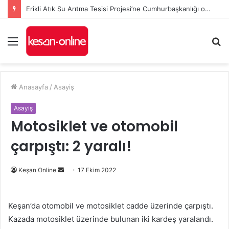
Erikli Atık Su Arıtma Tesisi Projesi’ne Cumhurbaşkanlığı onayı
Menü
A
y
...
Anasayfa
/
Asayiş
Asayiş
Motosiklet ve otomobil
çarpıştı: 2 yaralı!
Bir
Keşan Online
17 Ekim 2022
e-
posta
Keşan’da otomobil ve motosiklet cadde üzerinde çarpıştı.
göndermek
Kazada motosiklet üzerinde bulunan iki kardeş yaralandı.