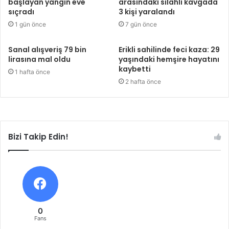
başlayan yangın eve
arasındaki silahlı kavgada
sıçradı
3 kişi yaralandı
1 gün önce
7 gün önce
Sanal alışveriş 79 bin
Erikli sahilinde feci kaza: 29
lirasına mal oldu
yaşındaki hemşire hayatını
kaybetti
1 hafta önce
2 hafta önce
Bizi Takip Edin!
0
Fans