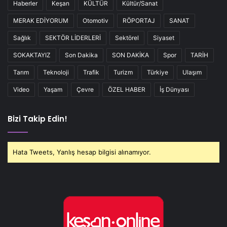
Haberler
Keşan
KÜLTÜR
Kültür/Sanat
MERAK EDİYORUM
Otomotiv
RÖPORTAJ
SANAT
Sağlık
SEKTÖR LİDERLERİ
Sektörel
Siyaset
SOKAKTAYIZ
Son Dakika
SON DAKİKA
Spor
TARİH
Tarım
Teknoloji
Trafik
Turizm
Türkiye
Ulaşım
Video
Yaşam
Çevre
ÖZEL HABER
İş Dünyası
Bizi Takip Edin!
Hata Tweets, Yanlış hesap bilgisi alınamıyor.