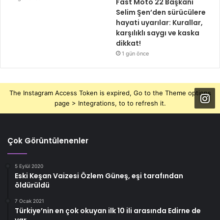
Fast Moto 22 Başkanı
Selim Şen’den sürücülere
hayati uyarılar: Kurallar,
karşılıklı saygı ve kaska
dikkat!
1 gün önce
The Instagram Access Token is expired, Go to the Theme options
page > Integrations, to to refresh it.
Çok Görüntülenenler
5 Eylül 2020
Eski Keşan Vaizesi Özlem Güneş, eşi tarafından
öldürüldü
7 Ocak 2021
Türkiye’nin en çok okuyan ilk 10 ili arasında Edirne de
var