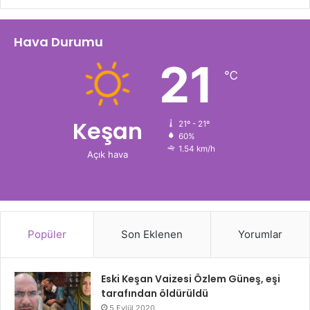
Hava Durumu
21
℃
Keşan
21º - 21º
60%
1.54 km/h
Açık hava
Popüler
Son Eklenen
Yorumlar
Eski Keşan Vaizesi Özlem Güneş, eşi
tarafından öldürüldü
5 Eylül 2020