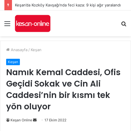
Keşan’da Kozköy Kavşağı’nda feci kaza: 9 kişi ağır yaralandı
Menü
A
y
...
Anasayfa
/
Keşan
Keşan
Namık Kemal Caddesi, Ofis
Geçidi Sokak ve Cin Ali
Caddesi’nin bir kısmı tek
yön oluyor
Bir
Keşan Online
17 Ekim 2022
e-