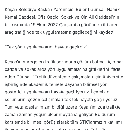
posta
Keşan Belediye Başkan Yardımcısı Bülent Günsal, Namık
göndermek
Kemal Caddesi, Ofis Geçidi Sokak ve Cin Ali Caddesi’nin
bir kısmında 19 Ekim 2022 Çarşamba gününden itibaren
araç trafiğinde tek uygulamasına geçileceğini kaydetti.
“Tek yön uygulamalarını hayata geçirdik”
Keşan’ın süregelen trafik sorununa çözüm bulmak için bazı
cadde ve sokaklarda yön uygulamalarına gittiklerini ifade
eden Günsal, “Trafik düzenleme çalışmaları için üniversite
işbirliğinde akademik temele dayanan bilimsel yön
gösterici uygulamaları hayata geçiriyoruz. İlçemizin
sorunlarını çözen çalışmaları tek tek hayata geçiriyoruz.
Tüm vatandaşlarımızın bildiği üzere Keşan’ımızda trafikte
zaman zaman yoğunluklar meydana geliyor. Bu durum
karşısında bilimsel görüş alarak tüm STK’larımızın katılımı
ile yön uygulamalarını hayata geçiriyoruz. Tek yön