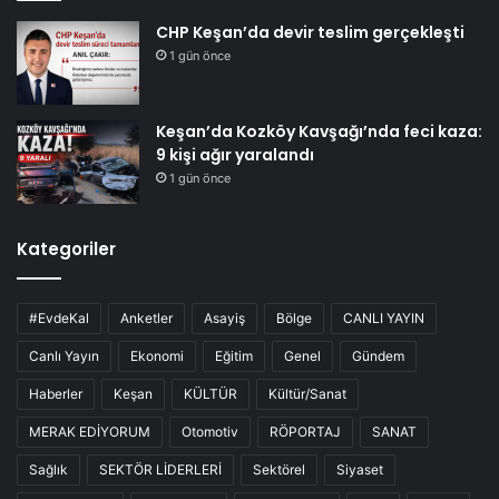
CHP Keşan’da devir teslim gerçekleşti
1 gün önce
Keşan’da Kozköy Kavşağı’nda feci kaza:
9 kişi ağır yaralandı
1 gün önce
Kategoriler
#EvdeKal
Anketler
Asayiş
Bölge
CANLI YAYIN
Canlı Yayın
Ekonomi
Eğitim
Genel
Gündem
Haberler
Keşan
KÜLTÜR
Kültür/Sanat
MERAK EDİYORUM
Otomotiv
RÖPORTAJ
SANAT
Sağlık
SEKTÖR LİDERLERİ
Sektörel
Siyaset