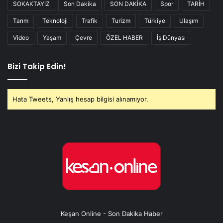
SOKAKTAYIZ
Son Dakika
SON DAKİKA
Spor
TARİH
Tarım
Teknoloji
Trafik
Turizm
Türkiye
Ulaşım
Video
Yaşam
Çevre
ÖZEL HABER
İş Dünyası
Bizi Takip Edin!
Hata Tweets, Yanlış hesap bilgisi alınamıyor.
Keşan Online - Son Dakika Haber