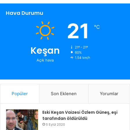
Hava Durumu
21
℃
Keşan
21º - 21º
60%
1.54 km/h
Açık hava
Popüler
Son Eklenen
Yorumlar
Eski Keşan Vaizesi Özlem Güneş, eşi
tarafından öldürüldü
5 Eylül 2020