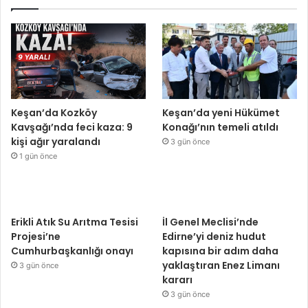
Keşan’da Kozköy
Keşan’da yeni Hükümet
Kavşağı’nda feci kaza: 9
Konağı’nın temeli atıldı
kişi ağır yaralandı
3 gün önce
1 gün önce
Erikli Atık Su Arıtma Tesisi
İl Genel Meclisi’nde
Projesi’ne
Edirne’yi deniz hudut
Cumhurbaşkanlığı onayı
kapısına bir adım daha
yaklaştıran Enez Limanı
3 gün önce
kararı
3 gün önce