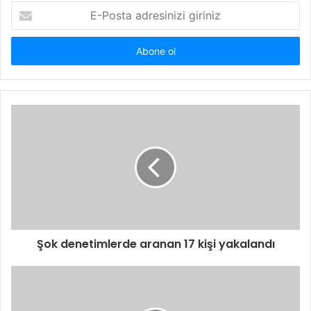
E-
Posta
adresinizi
giriniz
Şok denetimlerde aranan 17 kişi yakalandı