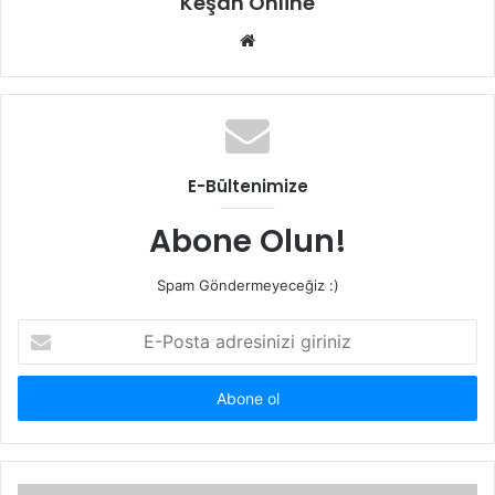
Keşan Online
Web
sitesi
E-Bültenimize
Abone Olun!
Spam Göndermeyeceğiz :)
E-
Posta
adresinizi
giriniz