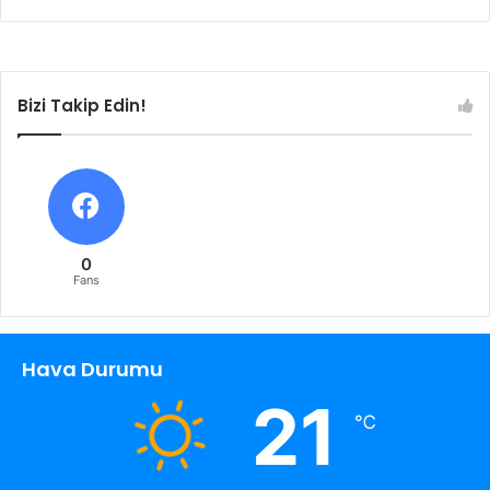
Bizi Takip Edin!
0
Fans
Hava Durumu
21
℃