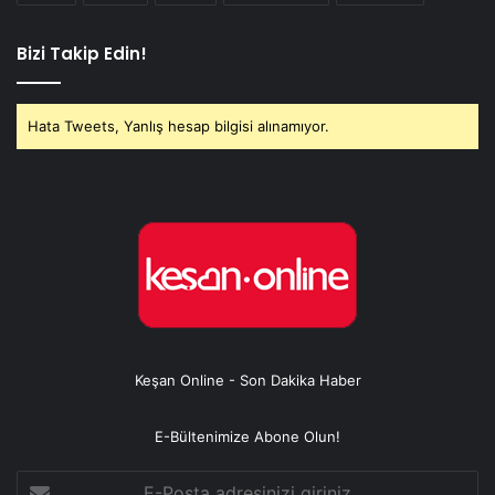
Bizi Takip Edin!
Hata Tweets, Yanlış hesap bilgisi alınamıyor.
Keşan Online - Son Dakika Haber
E-Bültenimize Abone Olun!
E-