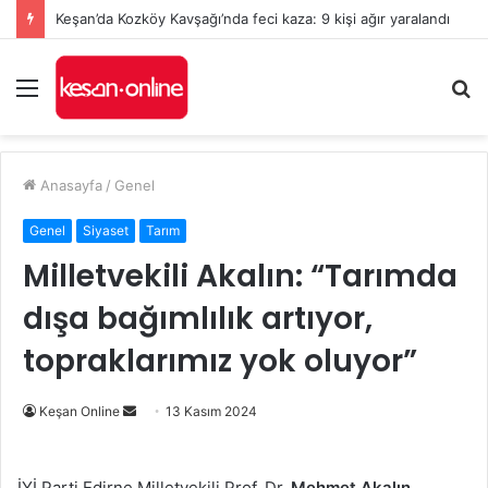
Keşan’da Kozköy Kavşağı’nda feci kaza: 9 kişi ağır yaralandı
Menü
A
y
...
Anasayfa
/
Genel
Genel
Siyaset
Tarım
Milletvekili Akalın: “Tarımda
dışa bağımlılık artıyor,
topraklarımız yok oluyor”
Bir
Keşan Online
13 Kasım 2024
e-
posta
İYİ Parti Edirne Milletvekili Prof. Dr.
Mehmet Akalın
,