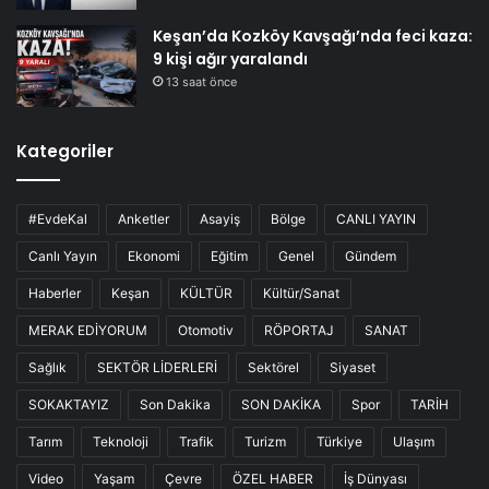
Keşan’da Kozköy Kavşağı’nda feci kaza:
9 kişi ağır yaralandı
13 saat önce
Kategoriler
#EvdeKal
Anketler
Asayiş
Bölge
CANLI YAYIN
Canlı Yayın
Ekonomi
Eğitim
Genel
Gündem
Haberler
Keşan
KÜLTÜR
Kültür/Sanat
MERAK EDİYORUM
Otomotiv
RÖPORTAJ
SANAT
Sağlık
SEKTÖR LİDERLERİ
Sektörel
Siyaset
SOKAKTAYIZ
Son Dakika
SON DAKİKA
Spor
TARİH
Tarım
Teknoloji
Trafik
Turizm
Türkiye
Ulaşım
Video
Yaşam
Çevre
ÖZEL HABER
İş Dünyası