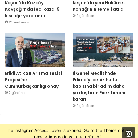
Keşan’da Kozköy
Keşan’da yeni Hükümet
Kavşağı’nda feci kaza: 9
Konağı’nın temeli atıldı
kişi ağır yaralandı
2 gün önce
13 saat önce
Erikli Atık Su Arıtma Tesisi
İl Genel Meclisi’nde
Projesi’ne
Edirne’yi deniz hudut
Cumhurbaşkanlığı onayı
kapısına bir adım daha
yaklaştıran Enez Limanı
2 gün önce
kararı
2 gün önce
The Instagram Access Token is expired, Go to the Theme options
page > Integrations, to to refresh it.