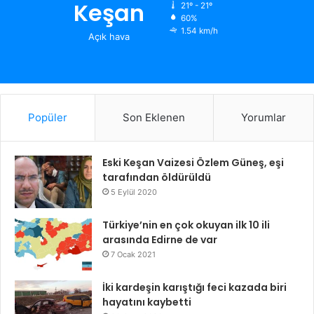
Keşan
21º - 21º
60%
1.54 km/h
Açık hava
Popüler
Son Eklenen
Yorumlar
Eski Keşan Vaizesi Özlem Güneş, eşi
tarafından öldürüldü
5 Eylül 2020
Türkiye’nin en çok okuyan ilk 10 ili
arasında Edirne de var
7 Ocak 2021
İki kardeşin karıştığı feci kazada biri
hayatını kaybetti