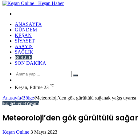
Arama
yap
ANASAYFA
...
GÜNDEM
KEŞAN
SIYASET
ASAYIŞ
SAĞLIK
BÖLGE
SON DAKIKA
Arama
Rastgele
yap
Makale
℃
...
Keşan, Edirne
23
Anasayfa
/
Bölge
/
Meteoroloji’den gök gürültülü sağanak yağış uyarısı
Bölge
Genel
Yaşam
Meteoroloji’den gök gürültülü sağa
Bir
Keşan Online
3 Mayıs 2023
Facebook
Twitter
LinkedIn
Tumblr
Pinterest
Reddit
VKontakte
Odnoklassniki
Pocket
Messenger
Messenger
WhatsApp
Telegram
e-