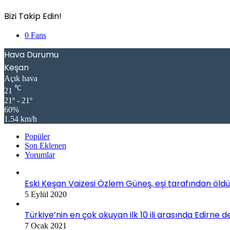
Bizi Takip Edin!
0
Fans
Hava Durumu
Keşan
Açık hava
℃
21
21º - 21º
60%
1.54 km/h
Popüler
Son Eklenen
Yorumlar
Eski Keşan Vaizesi Özlem Güneş, eşi tarafından öldü
5 Eylül 2020
Türkiye’nin en çok okuyan ilk 10 ili arasında Edirne d
7 Ocak 2021