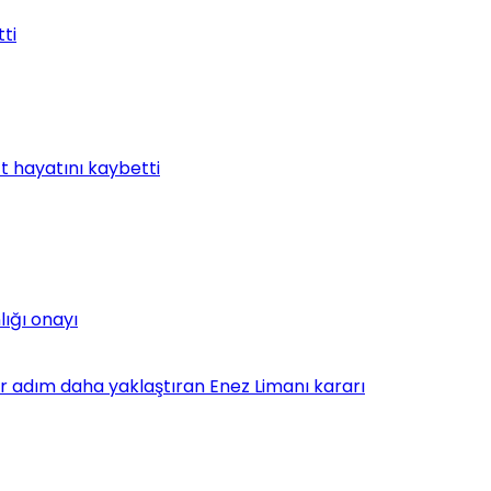
tti
t hayatını kaybetti
lığı onayı
bir adım daha yaklaştıran Enez Limanı kararı