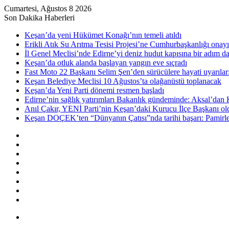
Cumartesi, Ağustos 8 2026
Son Dakika Haberleri
Keşan’da yeni Hükümet Konağı’nın temeli atıldı
Erikli Atık Su Arıtma Tesisi Projesi’ne Cumhurbaşkanlığı onayı
İl Genel Meclisi’nde Edirne’yi deniz hudut kapısına bir adım d
Keşan’da otluk alanda başlayan yangın eve sıçradı
Fast Moto 22 Başkanı Selim Şen’den sürücülere hayati uyarılar: 
Keşan Belediye Meclisi 10 Ağustos’ta olağanüstü toplanacak
Keşan’da Yeni Parti dönemi resmen başladı
Edirne’nin sağlık yatırımları Bakanlık gündeminde: Aksal’dan K
Anıl Çakır, YENİ Parti’nin Keşan’daki Kurucu İlçe Başkanı ol
Keşan DOÇEK’ten “Dünyanın Çatısı”nda tarihi başarı: Pamirler 
Kenar
Bölmesi
Rastgele
Makale
Kayıt
Ol
RSS
Instagram
YouTube
Twitter
Facebook
Menü