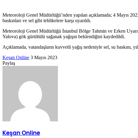
posta
göndermek
Meteoroloji Genel Müdürlüğü’nden yapılan açıklamada; 4 Mayıs 2023 Pe
baskınları ve sel gibi tehlikelere karşı uyarıldı.
Meteoroloji Genel Müdürlüğü İstanbul Bölge Tahmin ve Erken Uyarı M
Yalova) gök gürültülü sağanak yağışın beklendiğini kaydedildi.
Açıklamada, vatandaşların kuvvetli yağış nedeniyle sel, su baskını, yıld
Bir
Keşan Online
3 Mayıs 2023
Facebook
Twitter
LinkedIn
Tumblr
Pinterest
Reddit
VKontakte
Odnoklassniki
Pocket
Messenger
Messenger
WhatsApp
Telegram
e-
Paylaş
Facebook
Twitter
LinkedIn
Tumblr
Pinterest
Reddit
VKontakte
Odnoklassniki
Pocket
E-
Yazdır
posta
Posta
göndermek
ile
paylaş
Keşan Online