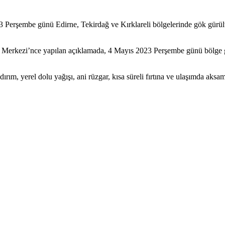
rşembe günü Edirne, Tekirdağ ve Kırklareli bölgelerinde gök gürültülü
erkezi’nce yapılan açıklamada, 4 Mayıs 2023 Perşembe günü bölge gene
ırım, yerel dolu yağışı, ani rüzgar, kısa süreli fırtına ve ulaşımda aksama