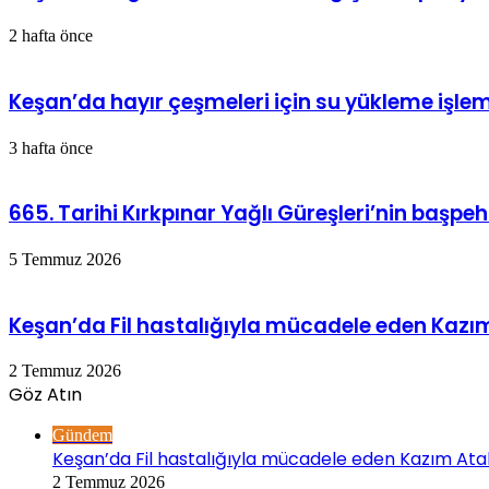
2 hafta önce
Keşan’da hayır çeşmeleri için su yükleme işlemi
3 hafta önce
665. Tarihi Kırkpınar Yağlı Güreşleri’nin başpe
5 Temmuz 2026
Keşan’da Fil hastalığıyla mücadele eden Kazım
2 Temmuz 2026
Göz Atın
Kapalı
Gündem
Keşan’da Fil hastalığıyla mücadele eden Kazım Atak
2 Temmuz 2026