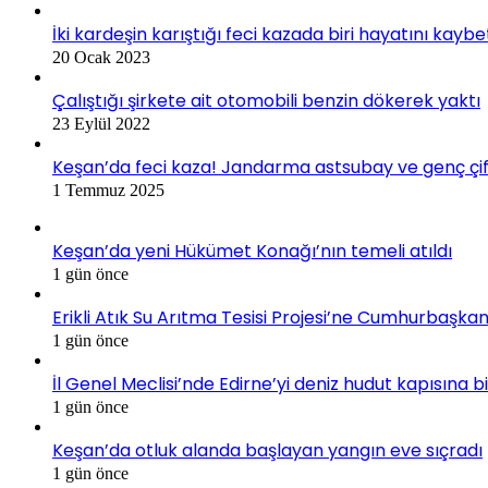
İki kardeşin karıştığı feci kazada biri hayatını kaybe
20 Ocak 2023
Çalıştığı şirkete ait otomobili benzin dökerek yaktı
23 Eylül 2022
Keşan’da feci kaza! Jandarma astsubay ve genç çif
1 Temmuz 2025
Keşan’da yeni Hükümet Konağı’nın temeli atıldı
1 gün önce
Erikli Atık Su Arıtma Tesisi Projesi’ne Cumhurbaşkan
1 gün önce
İl Genel Meclisi’nde Edirne’yi deniz hudut kapısına 
1 gün önce
Keşan’da otluk alanda başlayan yangın eve sıçradı
1 gün önce