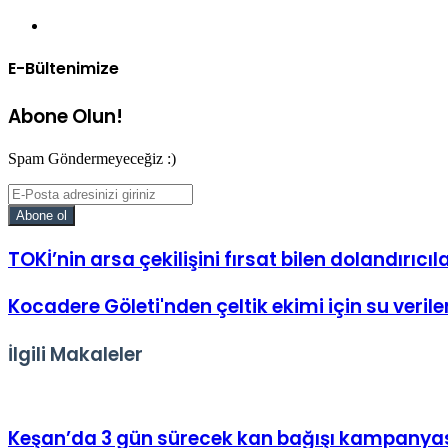
Web
sitesi
E-Bültenimize
Abone Olun!
Spam Göndermeyeceğiz :)
E-
Posta
adresinizi
giriniz
TOKİ’nin arsa çekilişini fırsat bilen dolandırıcı
Kocadere Göleti'nden çeltik ekimi için su veri
İlgili Makaleler
Keşan’da 3 gün sürecek kan bağışı kampanya