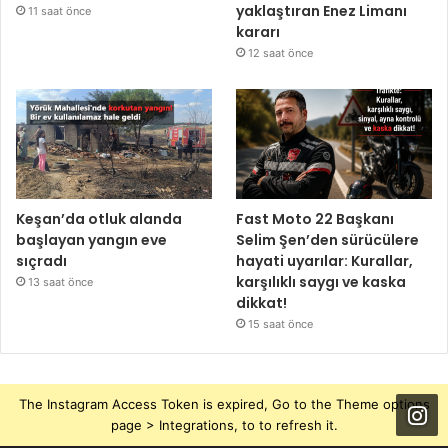
yaklaştıran Enez Limanı
11 saat önce
kararı
12 saat önce
Keşan’da otluk alanda
Fast Moto 22 Başkanı
başlayan yangın eve
Selim Şen’den sürücülere
sıçradı
hayati uyarılar: Kurallar,
karşılıklı saygı ve kaska
13 saat önce
dikkat!
15 saat önce
The Instagram Access Token is expired, Go to the Theme options
page > Integrations, to to refresh it.