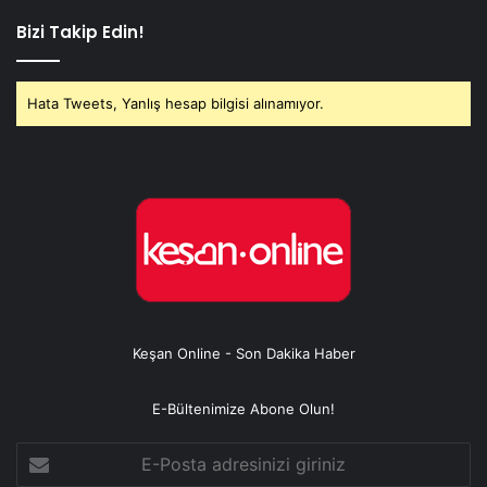
Bizi Takip Edin!
Hata Tweets, Yanlış hesap bilgisi alınamıyor.
Keşan Online - Son Dakika Haber
E-Bültenimize Abone Olun!
E-
Posta