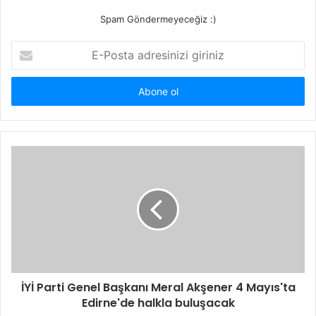
Spam Göndermeyeceğiz :)
E-
Posta
adresinizi
giriniz
İYİ Parti Genel Başkanı Meral Akşener 4 Mayıs'ta
Edirne'de halkla buluşacak