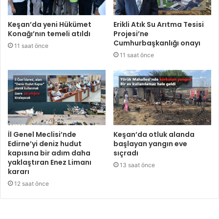
Keşan’da yeni Hükümet
Erikli Atık Su Arıtma Tesisi
Konağı’nın temeli atıldı
Projesi’ne
Cumhurbaşkanlığı onayı
11 saat önce
11 saat önce
İl Genel Meclisi’nde
Keşan’da otluk alanda
Edirne’yi deniz hudut
başlayan yangın eve
kapısına bir adım daha
sıçradı
yaklaştıran Enez Limanı
13 saat önce
kararı
12 saat önce