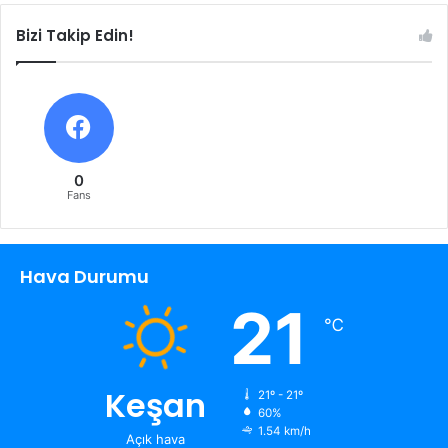
Bizi Takip Edin!
0
Fans
Hava Durumu
21
℃
Keşan
21º - 21º
60%
1.54 km/h
Açık hava