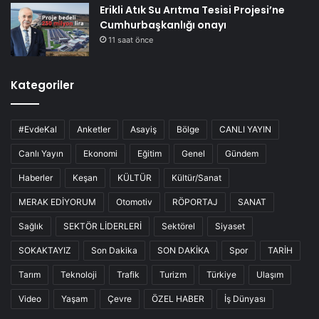
Erikli Atık Su Arıtma Tesisi Projesi’ne
Cumhurbaşkanlığı onayı
11 saat önce
Kategoriler
#EvdeKal
Anketler
Asayiş
Bölge
CANLI YAYIN
Canlı Yayın
Ekonomi
Eğitim
Genel
Gündem
Haberler
Keşan
KÜLTÜR
Kültür/Sanat
MERAK EDİYORUM
Otomotiv
RÖPORTAJ
SANAT
Sağlık
SEKTÖR LİDERLERİ
Sektörel
Siyaset
SOKAKTAYIZ
Son Dakika
SON DAKİKA
Spor
TARİH
Tarım
Teknoloji
Trafik
Turizm
Türkiye
Ulaşım
Video
Yaşam
Çevre
ÖZEL HABER
İş Dünyası