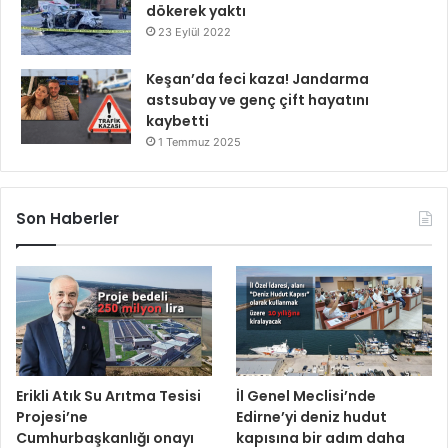
dökerek yaktı
23 Eylül 2022
Keşan’da feci kaza! Jandarma
astsubay ve genç çift hayatını
kaybetti
1 Temmuz 2025
Son Haberler
Erikli Atık Su Arıtma Tesisi
İl Genel Meclisi’nde
Projesi’ne
Edirne’yi deniz hudut
Cumhurbaşkanlığı onayı
kapısına bir adım daha