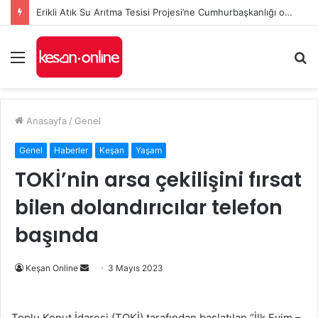
Erikli Atık Su Arıtma Tesisi Projesi’ne Cumhurbaşkanlığı onayı
Menü
A
y
...
Anasayfa
/
Genel
Genel
Haberler
Keşan
Yaşam
TOKİ’nin arsa çekilişini fırsat
bilen dolandırıcılar telefon
başında
Bir
Keşan Online
3 Mayıs 2023
e-
posta
Toplu Konut İdaresi (TOKİ) tarafından başlatılan “İlk Evim –