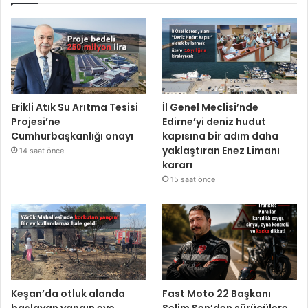
Erikli Atık Su Arıtma Tesisi
İl Genel Meclisi’nde
Projesi’ne
Edirne’yi deniz hudut
Cumhurbaşkanlığı onayı
kapısına bir adım daha
yaklaştıran Enez Limanı
14 saat önce
kararı
15 saat önce
Keşan’da otluk alanda
Fast Moto 22 Başkanı