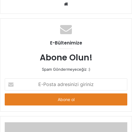
Web
sitesi
E-Bültenimize
Abone Olun!
Spam Göndermeyeceğiz :)
E-
Posta
adresinizi
giriniz