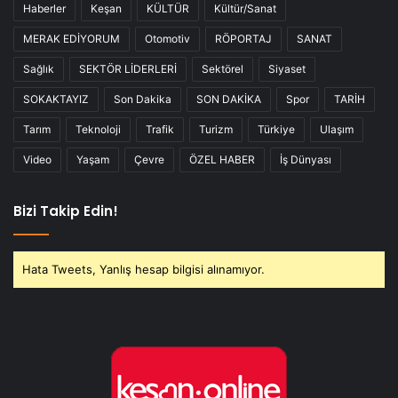
Haberler
Keşan
KÜLTÜR
Kültür/Sanat
MERAK EDİYORUM
Otomotiv
RÖPORTAJ
SANAT
Sağlık
SEKTÖR LİDERLERİ
Sektörel
Siyaset
SOKAKTAYIZ
Son Dakika
SON DAKİKA
Spor
TARİH
Tarım
Teknoloji
Trafik
Turizm
Türkiye
Ulaşım
Video
Yaşam
Çevre
ÖZEL HABER
İş Dünyası
Bizi Takip Edin!
Hata Tweets, Yanlış hesap bilgisi alınamıyor.