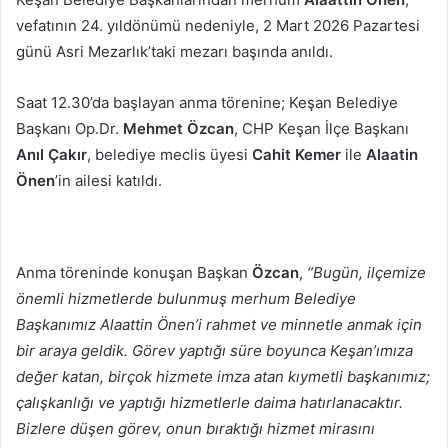
göndermek
vefatının 24. yıldönümü nedeniyle, 2 Mart 2026 Pazartesi
günü Asri Mezarlık’taki mezarı başında anıldı.
Saat 12.30’da başlayan anma törenine; Keşan Belediye
Başkanı Op.Dr.
Mehmet Özcan
, CHP Keşan İlçe Başkanı
Anıl Çakır
, belediye meclis üyesi
Cahit Kemer
ile
Alaatin
Önen
’in ailesi katıldı.
Anma töreninde konuşan Başkan
Özcan
,
“
Bugün, ilçemize
önemli hizmetlerde bulunmuş merhum Belediye
Başkanımız Alaattin Önen’i rahmet ve minnetle anmak için
bir araya geldik. Görev yaptığı süre boyunca Keşan’ımıza
değer katan, birçok hizmete imza atan kıymetli başkanımız;
çalışkanlığı ve yaptığı hizmetlerle daima hatırlanacaktır.
Bizlere düşen görev, onun bıraktığı hizmet mirasını