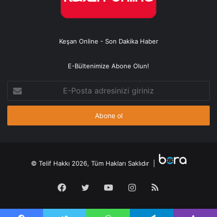
Keşan Online - Son Dakika Haber
E-Bültenimize Abone Olun!
E-
Posta
adresinizi
giriniz
© Telif Hakkı 2026, Tüm Hakları Saklıdır |
Facebook
Twitter
YouTube
Instagram
RSS