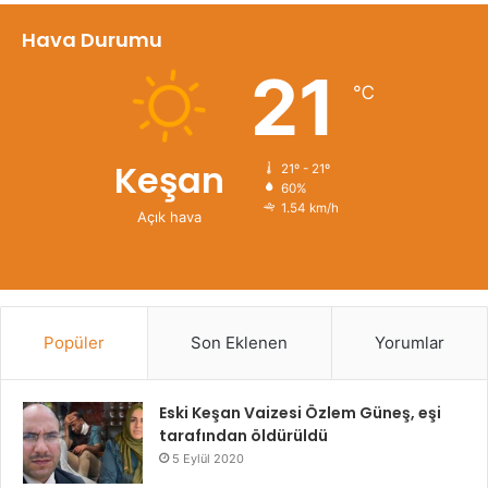
Hava Durumu
21
℃
Keşan
21º - 21º
60%
1.54 km/h
Açık hava
Popüler
Son Eklenen
Yorumlar
Eski Keşan Vaizesi Özlem Güneş, eşi
tarafından öldürüldü
5 Eylül 2020