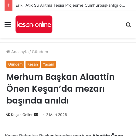
Erikli Atık Su Arıtma Tesisi Projesi’ne Cumhurbaşkanlığı onayı
Menü
A
y
...
Anasayfa
/
Gündem
Gündem
Keşan
Yaşam
Merhum Başkan Alaattin
Önen Keşan’da mezarı
başında anıldı
Bir
Keşan Online
2 Mart 2026
e-
posta
Keşan Belediye Başkanlarından merhum
Alaattin Önen
,