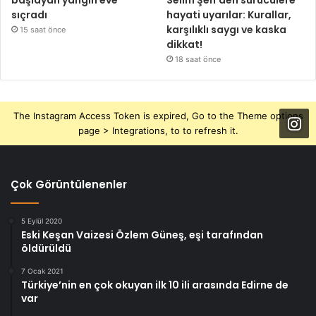
başlayan yangın eve
Selim Şen’den sürücülere
sıçradı
hayati uyarılar: Kurallar,
karşılıklı saygı ve kaska
15 saat önce
dikkat!
18 saat önce
The Instagram Access Token is expired, Go to the Theme options
page > Integrations, to to refresh it.
Çok Görüntülenenler
5 Eylül 2020
Eski Keşan Vaizesi Özlem Güneş, eşi tarafından
öldürüldü
7 Ocak 2021
Türkiye’nin en çok okuyan ilk 10 ili arasında Edirne de
var