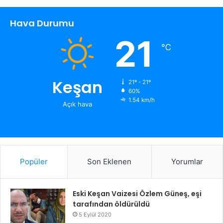
Hava Durumu
21
℃
Keşan
21º - 21º
60%
1.54 km/h
Açık hava
Popüler
Son Eklenen
Yorumlar
Eski Keşan Vaizesi Özlem Güneş, eşi
tarafından öldürüldü
5 Eylül 2020