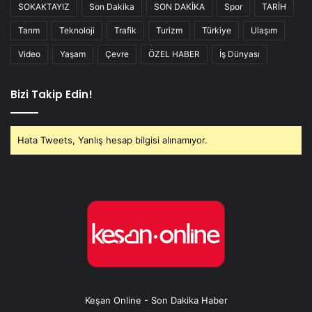
SOKAKTAYIZ
Son Dakika
SON DAKİKA
Spor
TARİH
Tarım
Teknoloji
Trafik
Turizm
Türkiye
Ulaşım
Video
Yaşam
Çevre
ÖZEL HABER
İş Dünyası
Bizi Takip Edin!
Hata Tweets, Yanlış hesap bilgisi alınamıyor.
Keşan Online - Son Dakika Haber