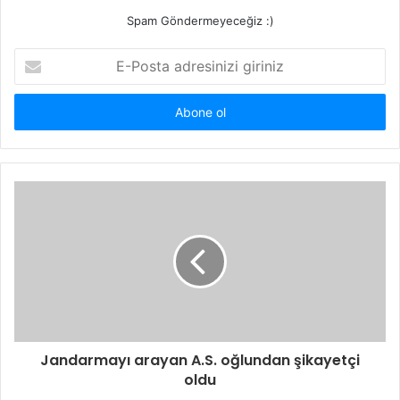
Spam Göndermeyeceğiz :)
E-
Posta
adresinizi
giriniz
Jandarmayı arayan A.S. oğlundan şikayetçi
oldu