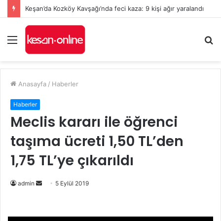
Keşan’da Kozköy Kavşağı’nda feci kaza: 9 kişi ağır yaralandı
Menü
A
y
...
Anasayfa
/
Haberler
Haberler
Meclis kararı ile öğrenci
taşıma ücreti 1,50 TL’den
1,75 TL’ye çıkarıldı
Bir
admin
5 Eylül 2019
e-
posta
göndermek