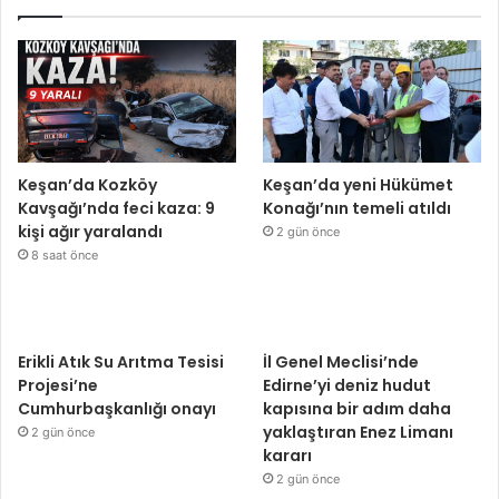
Keşan’da Kozköy
Keşan’da yeni Hükümet
Kavşağı’nda feci kaza: 9
Konağı’nın temeli atıldı
kişi ağır yaralandı
2 gün önce
8 saat önce
Erikli Atık Su Arıtma Tesisi
İl Genel Meclisi’nde
Projesi’ne
Edirne’yi deniz hudut
Cumhurbaşkanlığı onayı
kapısına bir adım daha
yaklaştıran Enez Limanı
2 gün önce
kararı
2 gün önce