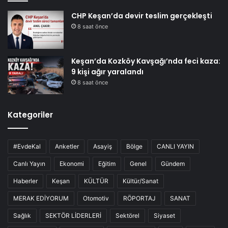
CHP Keşan’da devir teslim gerçekleşti
8 saat önce
Keşan’da Kozköy Kavşağı’nda feci kaza:
9 kişi ağır yaralandı
8 saat önce
Kategoriler
#EvdeKal
Anketler
Asayiş
Bölge
CANLI YAYIN
Canlı Yayın
Ekonomi
Eğitim
Genel
Gündem
Haberler
Keşan
KÜLTÜR
Kültür/Sanat
MERAK EDİYORUM
Otomotiv
RÖPORTAJ
SANAT
Sağlık
SEKTÖR LİDERLERİ
Sektörel
Siyaset