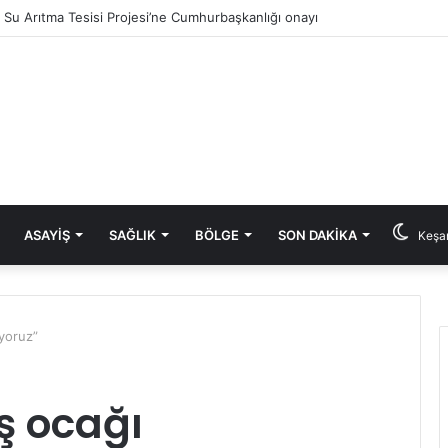
ık Su Arıtma Tesisi Projesi’ne Cumhurbaşkanlığı onayı
ASAYIŞ
SAĞLIK
BÖLGE
SON DAKIKA
Keşan
iyoruz”
ş ocağı