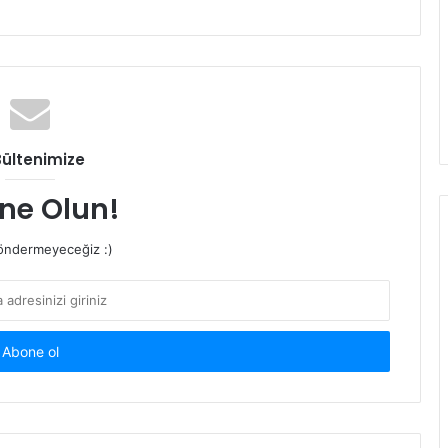
Bültenimize
ne Olun!
ndermeyeceğiz :)