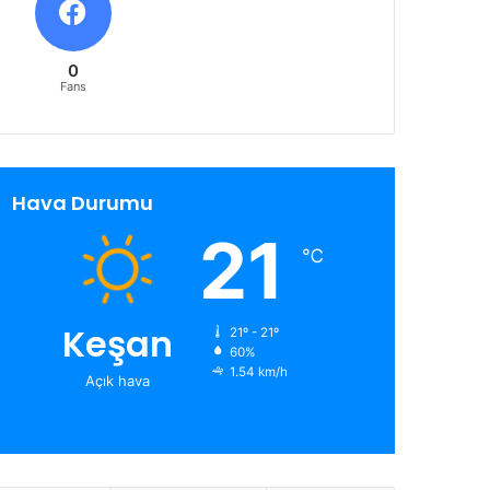
0
Fans
Hava Durumu
21
℃
Keşan
21º - 21º
60%
1.54 km/h
Açık hava