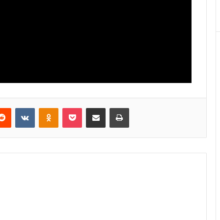
Reddit
VKontakte
Odnoklassniki
Pocket
E-Posta ile paylaş
Yazdır