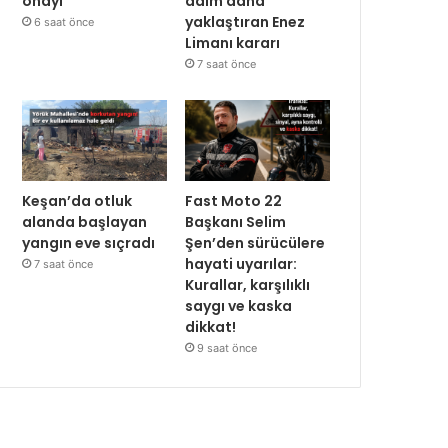
onayı
adım daha
yaklaştıran Enez
6 saat önce
Limanı kararı
7 saat önce
Keşan’da otluk
Fast Moto 22
alanda başlayan
Başkanı Selim
yangın eve sıçradı
Şen’den sürücülere
hayati uyarılar:
7 saat önce
Kurallar, karşılıklı
saygı ve kaska
dikkat!
9 saat önce