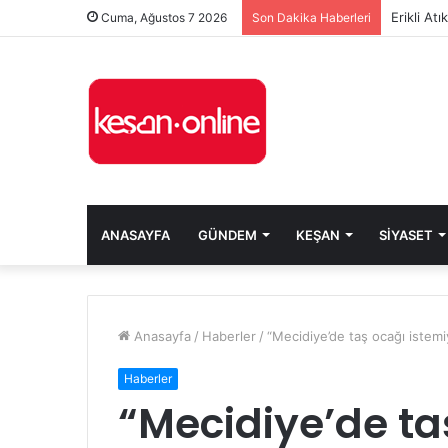
Erikli At
Cuma, Ağustos 7 2026
Son Dakika Haberleri
ANASAYFA
GÜNDEM
KEŞAN
SIYASET
Anasayfa
/
Haberler
/
“Mecidiye’de taş ocağı istem
Haberler
“Mecidiye’de ta