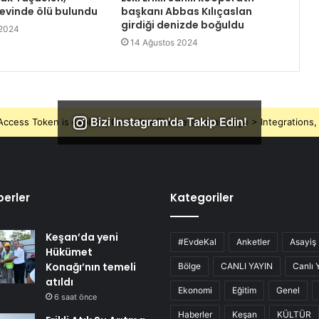
 evinde ölü bulundu
başkanı Abbas Kılıçaslan
girdiği denizde boğuldu
 2024
14 Ağustos 2024
Bizi Instagram'da Takip Edin!
ccess Token is expired, Go to the Theme options page > Integrations, t
erler
Kategoriler
Keşan’da yeni
#EvdeKal
Anketler
Asayiş
Hükümet
Konağı’nın temeli
Bölge
CANLI YAYIN
Canlı 
atıldı
Ekonomi
Eğitim
Genel
6 saat önce
Haberler
Keşan
KÜLTÜR