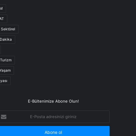
UM
AT
Sektörel
Dakika
Turizm
Yaşam
nyası
E-Bültenimize Abone Olun!
-
osta
dresinizi
iriniz