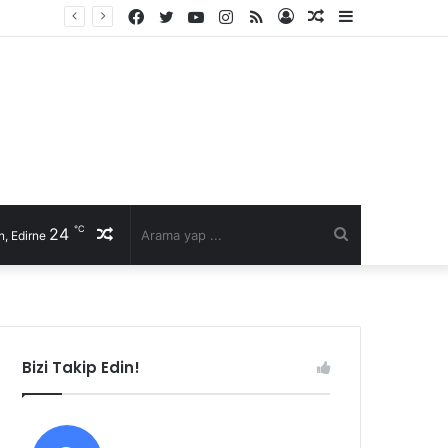
Facebook
Twitter
YouTube
Instagram
RSS
Kayıt
Rastgele
Kenar
Ol
Makale
Bölmesi
℃
24
Rastgele
Arama
, Edirne
Makale
yap
...
Bizi Takip Edin!