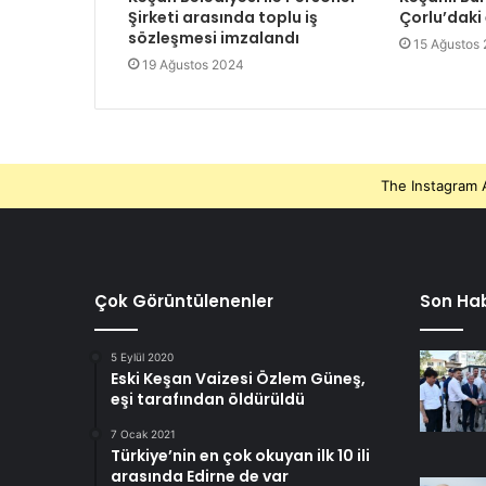
Şirketi arasında toplu iş
Çorlu’daki
sözleşmesi imzalandı
15 Ağustos
19 Ağustos 2024
The Instagram A
Çok Görüntülenenler
Son Hab
5 Eylül 2020
Eski Keşan Vaizesi Özlem Güneş,
eşi tarafından öldürüldü
7 Ocak 2021
Türkiye’nin en çok okuyan ilk 10 ili
arasında Edirne de var