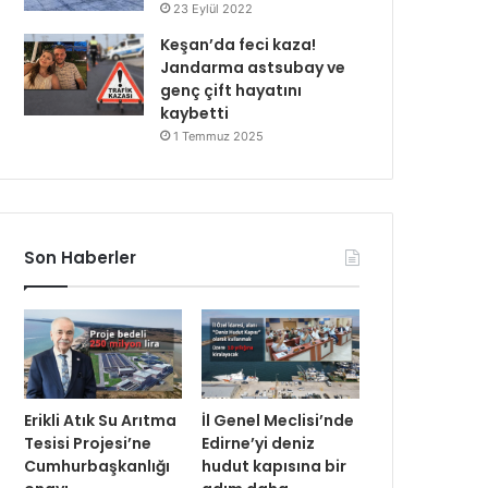
23 Eylül 2022
Keşan’da feci kaza!
Jandarma astsubay ve
genç çift hayatını
kaybetti
1 Temmuz 2025
Son Haberler
Erikli Atık Su Arıtma
İl Genel Meclisi’nde
Tesisi Projesi’ne
Edirne’yi deniz
Cumhurbaşkanlığı
hudut kapısına bir