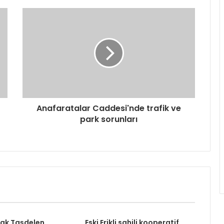
Anafaratalar Caddesi'nde trafik ve
park sorunları
rak Taşdelen,
Eski Erikli sahili kooperatif