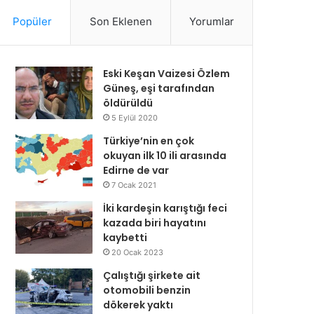
Popüler
Son Eklenen
Yorumlar
Eski Keşan Vaizesi Özlem
Güneş, eşi tarafından
öldürüldü
5 Eylül 2020
Türkiye’nin en çok
okuyan ilk 10 ili arasında
Edirne de var
7 Ocak 2021
İki kardeşin karıştığı feci
kazada biri hayatını
kaybetti
20 Ocak 2023
Çalıştığı şirkete ait
otomobili benzin
dökerek yaktı