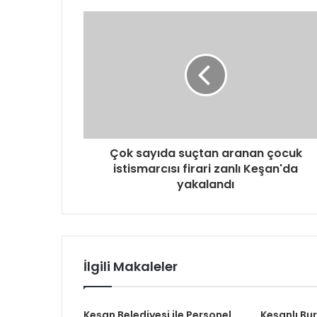
d
r
e
s
i
n
i
z
i
g
Çok sayıda suçtan aranan çocuk
i
istismarcısı firari zanlı Keşan'da
r
yakalandı
i
n
i
z
İlgili Makaleler
Keşan Belediyesi ile Personel
Keşanlı Bu