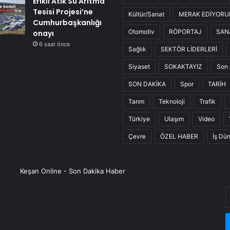
Erikli Atık Su Arıtma
Tesisi Projesi’ne
Kültür/Sanat
MERAK EDİYOR
Cumhurbaşkanlığı
Otomotiv
RÖPORTAJ
SAN
onayı
6 saat önce
Sağlık
SEKTÖR LİDERLERİ
Siyaset
SOKAKTAYIZ
Son 
SON DAKİKA
Spor
TARİH
Tarım
Teknoloji
Trafik
Türkiye
Ulaşım
Video
Çevre
ÖZEL HABER
İş Dü
Keşan Online - Son Dakika Haber
E
P
a
g