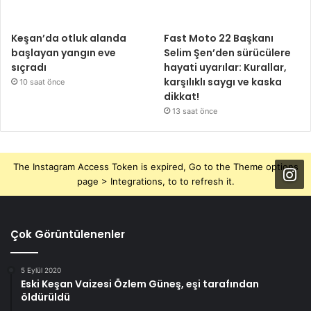
Keşan’da otluk alanda
Fast Moto 22 Başkanı
başlayan yangın eve
Selim Şen’den sürücülere
sıçradı
hayati uyarılar: Kurallar,
karşılıklı saygı ve kaska
10 saat önce
dikkat!
13 saat önce
The Instagram Access Token is expired, Go to the Theme options
page > Integrations, to to refresh it.
Çok Görüntülenenler
5 Eylül 2020
Eski Keşan Vaizesi Özlem Güneş, eşi tarafından
öldürüldü