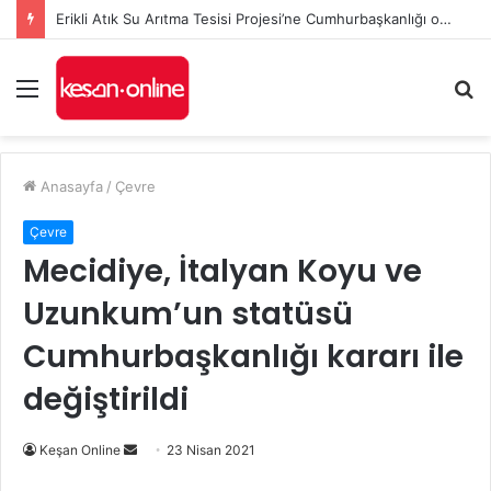
Erikli Atık Su Arıtma Tesisi Projesi’ne Cumhurbaşkanlığı onayı
Menü
A
y
...
Anasayfa
/
Çevre
Çevre
Mecidiye, İtalyan Koyu ve
Uzunkum’un statüsü
Cumhurbaşkanlığı kararı ile
değiştirildi
Bir
Keşan Online
23 Nisan 2021
e-