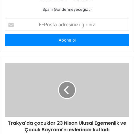
Spam Göndermeyeceğiz :)
E-
Posta
adresinizi
giriniz
Trakya'da çocuklar 23 Nisan Ulusal Egemenlik ve
Çocuk Bayramı'nı evlerinde kutladı