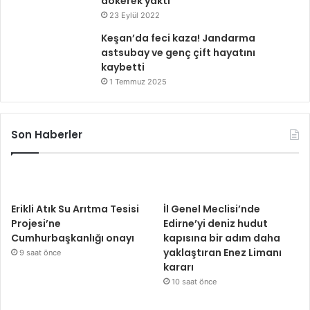
dökerek yaktı
23 Eylül 2022
Keşan’da feci kaza! Jandarma
astsubay ve genç çift hayatını
kaybetti
1 Temmuz 2025
Son Haberler
Erikli Atık Su Arıtma Tesisi
İl Genel Meclisi’nde
Projesi’ne
Edirne’yi deniz hudut
Cumhurbaşkanlığı onayı
kapısına bir adım daha
yaklaştıran Enez Limanı
9 saat önce
kararı
10 saat önce