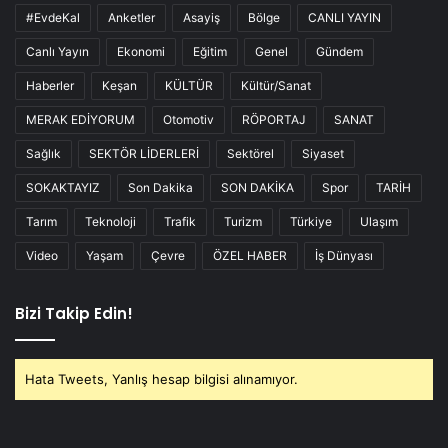
#EvdeKal
Anketler
Asayiş
Bölge
CANLI YAYIN
Canlı Yayın
Ekonomi
Eğitim
Genel
Gündem
Haberler
Keşan
KÜLTÜR
Kültür/Sanat
MERAK EDİYORUM
Otomotiv
RÖPORTAJ
SANAT
Sağlık
SEKTÖR LİDERLERİ
Sektörel
Siyaset
SOKAKTAYIZ
Son Dakika
SON DAKİKA
Spor
TARİH
Tarım
Teknoloji
Trafik
Turizm
Türkiye
Ulaşım
Video
Yaşam
Çevre
ÖZEL HABER
İş Dünyası
Bizi Takip Edin!
Hata Tweets, Yanlış hesap bilgisi alınamıyor.