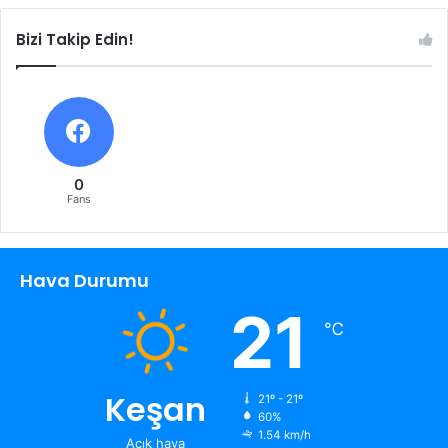
Bizi Takip Edin!
0
Fans
Hava Durumu
21
℃
Keşan
21º - 21º
60%
1.54 km/h
Açık hava