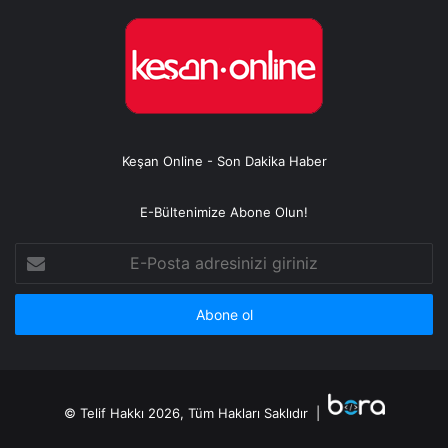
Keşan Online - Son Dakika Haber
E-Bültenimize Abone Olun!
E-
Posta
adresinizi
giriniz
© Telif Hakkı 2026, Tüm Hakları Saklıdır |