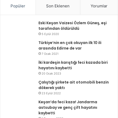
Popüler
Son Eklenen
Yorumlar
Eski Keşan Vaizesi Özlem Güneş, eşi
tarafından öldürüldü
5 Eylül 2020
Türkiye’nin en çok okuyan ilk 10 ili
arasında Edirne de var
7 Ocak 2021
İki kardeşin karıştığı feci kazada biri
hayatını kaybetti
20 Ocak 2023
Çalıştığı şirkete ait otomobili benzin
dökerek yaktı
23 Eylül 2022
Keşan’da feci kaza! Jandarma
astsubay ve genç çift hayatını
kaybetti