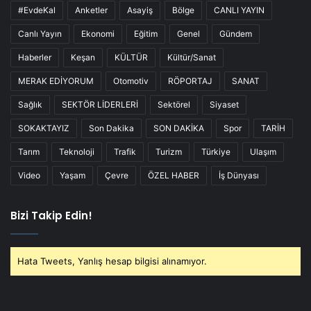
#EvdeKal
Anketler
Asayiş
Bölge
CANLI YAYIN
Canlı Yayın
Ekonomi
Eğitim
Genel
Gündem
Haberler
Keşan
KÜLTÜR
Kültür/Sanat
MERAK EDİYORUM
Otomotiv
RÖPORTAJ
SANAT
Sağlık
SEKTÖR LİDERLERİ
Sektörel
Siyaset
SOKAKTAYIZ
Son Dakika
SON DAKİKA
Spor
TARİH
Tarım
Teknoloji
Trafik
Turizm
Türkiye
Ulaşım
Video
Yaşam
Çevre
ÖZEL HABER
İş Dünyası
Bizi Takip Edin!
Hata Tweets, Yanlış hesap bilgisi alınamıyor.