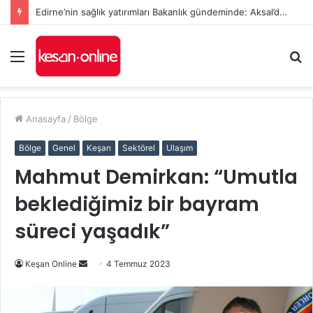
Edirne’nin sağlık yatırımları Bakanlık gündeminde: Aksal’dan Keşan için iki önemli talep
Menü
A
y
...
Anasayfa
/
Bölge
Bölge
Genel
Keşan
Sektörel
Ulaşım
Mahmut Demirkan: “Umutla
beklediğimiz bir bayram
süreci yaşadık”
Bir
Keşan Online
4 Temmuz 2023
e-
posta