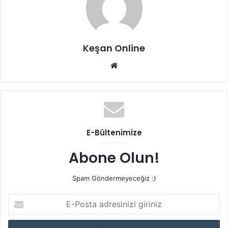
Keşan Online
Web
sitesi
E-Bültenimize
Abone Olun!
Spam Göndermeyeceğiz :)
E-
Posta
adresinizi