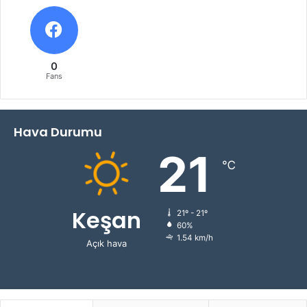
0
Fans
Hava Durumu
21
℃
Keşan
21º - 21º
60%
1.54 km/h
Açık hava