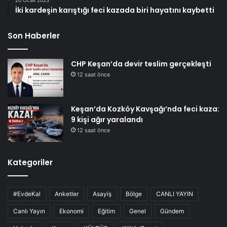
20 Ocak 2023
İki kardeşin karıştığı feci kazada biri hayatını kaybetti
Son Haberler
CHP Keşan’da devir teslim gerçekleşti
12 saat önce
Keşan’da Kozköy Kavşağı’nda feci kaza:
9 kişi ağır yaralandı
12 saat önce
Kategoriler
#EvdeKal
Anketler
Asayiş
Bölge
CANLI YAYIN
Canlı Yayın
Ekonomi
Eğitim
Genel
Gündem