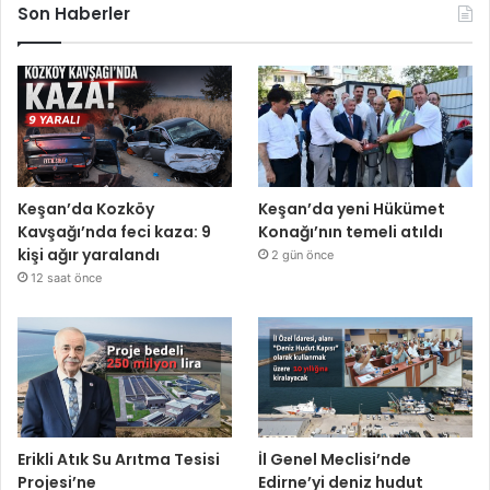
Son Haberler
Keşan’da Kozköy
Keşan’da yeni Hükümet
Kavşağı’nda feci kaza: 9
Konağı’nın temeli atıldı
kişi ağır yaralandı
2 gün önce
12 saat önce
Erikli Atık Su Arıtma Tesisi
İl Genel Meclisi’nde
Projesi’ne
Edirne’yi deniz hudut