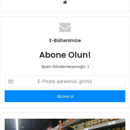
Web
sitesi
E-Bültenimize
Abone Olun!
Spam Göndermeyeceğiz :)
E-
Posta
adresinizi
giriniz