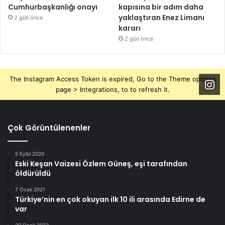
Cumhurbaşkanlığı onayı
kapısına bir adım daha
yaklaştıran Enez Limanı
2 gün önce
kararı
2 gün önce
The Instagram Access Token is expired, Go to the Theme options
page > Integrations, to to refresh it.
Çok Görüntülenenler
5 Eylül 2020
Eski Keşan Vaizesi Özlem Güneş, eşi tarafından
öldürüldü
7 Ocak 2021
Türkiye’nin en çok okuyan ilk 10 ili arasında Edirne de
var