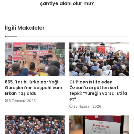
şantiye alanı olur mu?
İlgili Makaleler
665. Tarihi Kırkpınar Yağlı
CHP’den istifa eden
Güreşleri’nin başpehlivanı
Özcan’a örgütten sert
Erkan Taş oldu
tepki: “Yüreğin varsa istifa
et”
5 Temmuz 2026
26 Haziran 2026