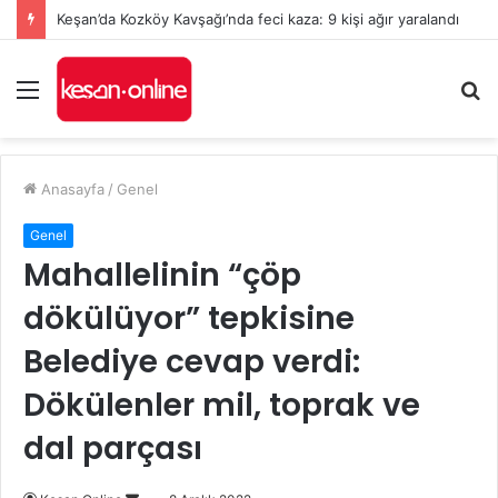
Keşan’da Kozköy Kavşağı’nda feci kaza: 9 kişi ağır yaralandı
Menü
A
y
...
Anasayfa
/
Genel
Genel
Mahallelinin “çöp
dökülüyor” tepkisine
Belediye cevap verdi:
Dökülenler mil, toprak ve
dal parçası