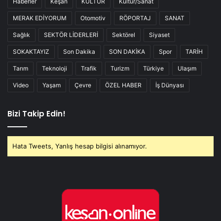
Haberler
Keşan
KÜLTÜR
Kültür/Sanat
MERAK EDİYORUM
Otomotiv
RÖPORTAJ
SANAT
Sağlık
SEKTÖR LİDERLERİ
Sektörel
Siyaset
SOKAKTAYIZ
Son Dakika
SON DAKİKA
Spor
TARİH
Tarım
Teknoloji
Trafik
Turizm
Türkiye
Ulaşım
Video
Yaşam
Çevre
ÖZEL HABER
İş Dünyası
Bizi Takip Edin!
Hata Tweets, Yanlış hesap bilgisi alınamıyor.