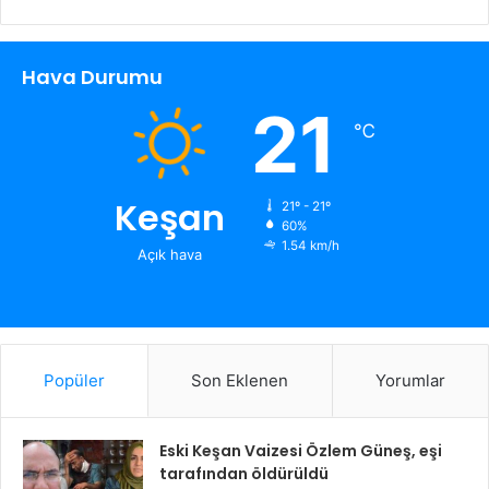
Hava Durumu
21
℃
Keşan
21º - 21º
60%
1.54 km/h
Açık hava
Popüler
Son Eklenen
Yorumlar
Eski Keşan Vaizesi Özlem Güneş, eşi
tarafından öldürüldü