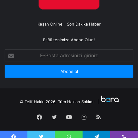
Keşan Online - Son Dakika Haber
E-Bültenimize Abone Olun!
E-
Posta
adresinizi
giriniz
© Telif Hakkı 2026, Tüm Hakları Saklıdır |
Facebook
Twitter
YouTube
Instagram
RSS