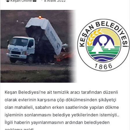
Bir
Keşan Online
8 Aralık 2022
e-
posta
göndermek
Keşan Belediyesi’ne ait temizlik aracı tarafından düzenli
olarak evlerinin karşısına çöp dökülmesinden şikâyetçi
olan mahalleli, sabahın erken saatlerinde yapılan dökme
işleminin sonlanmasını belediye yetkilerinden istemişti..
İlgili haberin yayınlanmasının ardından belediyeden
açıklama geldi.