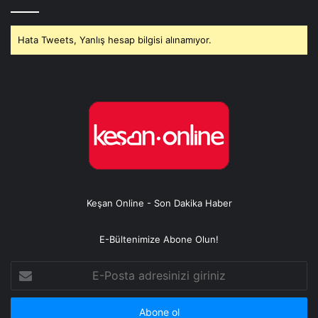
Hata Tweets, Yanlış hesap bilgisi alınamıyor.
Keşan Online - Son Dakika Haber
E-Bültenimize Abone Olun!
E-
Posta
adresinizi
giriniz