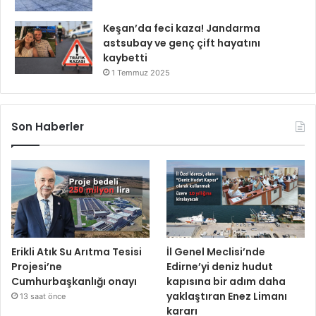
Keşan’da feci kaza! Jandarma
astsubay ve genç çift hayatını
kaybetti
1 Temmuz 2025
Son Haberler
Erikli Atık Su Arıtma Tesisi
İl Genel Meclisi’nde
Projesi’ne
Edirne’yi deniz hudut
Cumhurbaşkanlığı onayı
kapısına bir adım daha
yaklaştıran Enez Limanı
13 saat önce
kararı