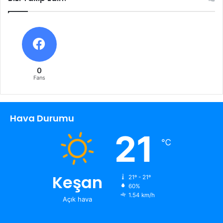
0
Fans
Hava Durumu
21
℃
Keşan
21º - 21º
60%
1.54 km/h
Açık hava