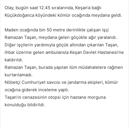
p
Olay, bugün saat 12.45 sıralarında, Keşan’a bağlı
o
Küçükdoğanca köyündeki kömür ocağında meydana geldi.
s
t
a
Maden ocağında bin 50 metre derinlikte çalışan işçi
g
Ramazan Taşan, meydana gelen göçükte ağır yaralandı.
ö
Diğer işçilerin yardımıyla göçük altından çıkarılan Taşan,
n
ihbar üzerine gelen ambulansla Keşan Devlet Hastanesi’ne
d
kaldırıldı.
e
Ramazan Taşan, burada yapılan tüm müdahalelere rağmen
r
kurtarılamadı.
m
Nöbetçi Cumhuriyet savcısı ve jandarma ekipleri, kömür
e
ocağına giderek inceleme yaptı.
k
Taşan’ın cenazesinin otopsi için hastane morguna
konulduğu bildirildi.