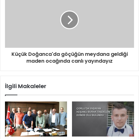
i
n
i
z
Küçük Doğanca'da göçüğün meydana geldiği
maden ocağında canlı yayındayız
İlgili Makaleler