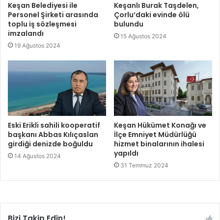
Keşan Belediyesi ile
Keşanlı Burak Taşdelen,
Personel Şirketi arasında
Çorlu’daki evinde ölü
toplu iş sözleşmesi
bulundu
imzalandı
15 Ağustos 2024
19 Ağustos 2024
Eski Erikli sahili kooperatif
Keşan Hükümet Konağı ve
başkanı Abbas Kılıçaslan
İlçe Emniyet Müdürlüğü
girdiği denizde boğuldu
hizmet binalarının ihalesi
yapıldı
14 Ağustos 2024
31 Temmuz 2024
Bizi Takip Edin!