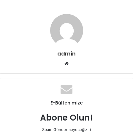
admin
W
e
b
s
i
t
E-Bültenimize
e
s
Abone Olun!
i
Spam Göndermeyeceğiz :)