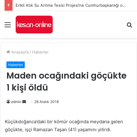
Erikli Atık Su Arıtma Tesisi Projesi’ne Cumhurbaşkanlığı onayı
Menü
A
y
...
Anasayfa
/
Haberler
Haberler
Maden ocağındaki göçükte
1 kişi öldü
admin
B
28 Aralık 2018
i
r
Küçükdoğanca’daki bir kömür ocağında meydana gelen
e
göçükte, işçi Ramazan Taşan (41) yaşamını yitirdi.
-