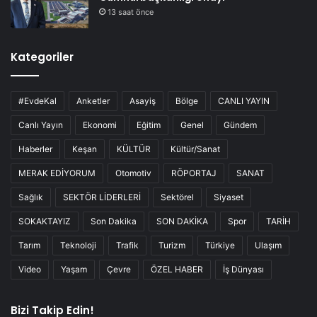
13 saat önce
Kategoriler
#EvdeKal
Anketler
Asayiş
Bölge
CANLI YAYIN
Canlı Yayın
Ekonomi
Eğitim
Genel
Gündem
Haberler
Keşan
KÜLTÜR
Kültür/Sanat
MERAK EDİYORUM
Otomotiv
RÖPORTAJ
SANAT
Sağlık
SEKTÖR LİDERLERİ
Sektörel
Siyaset
SOKAKTAYIZ
Son Dakika
SON DAKİKA
Spor
TARİH
Tarım
Teknoloji
Trafik
Turizm
Türkiye
Ulaşım
Video
Yaşam
Çevre
ÖZEL HABER
İş Dünyası
Bizi Takip Edin!