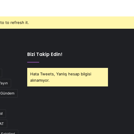
o to refresh it.
Bizi Takip Edin!
Hata Tweets, Yanlış hesap bilgisi
alınamıyor.
Yayın
Gündem
UM
AT
Sektörel