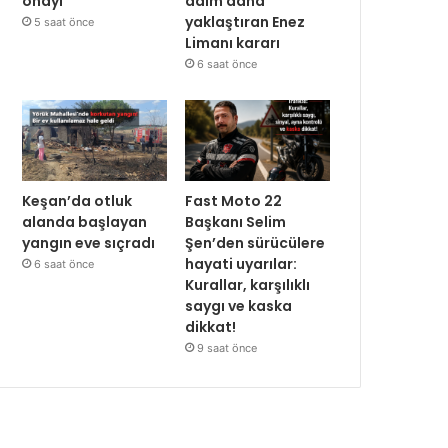
onayı
adım daha
yaklaştıran Enez
5 saat önce
Limanı kararı
6 saat önce
Keşan’da otluk
Fast Moto 22
alanda başlayan
Başkanı Selim
yangın eve sıçradı
Şen’den sürücülere
hayati uyarılar:
6 saat önce
Kurallar, karşılıklı
saygı ve kaska
dikkat!
9 saat önce