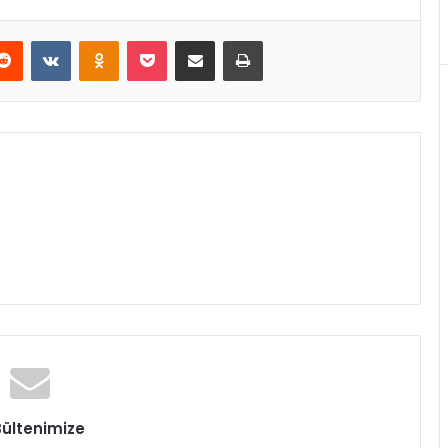
erest
Reddit
VKontakte
Odnoklassniki
Pocket
E-Posta ile paylaş
Yazdır
Bültenimize