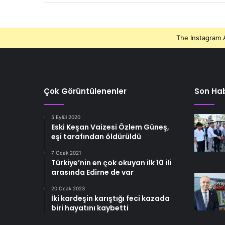
The Instagram A
Çok Görüntülenenler
Son Hab
5 Eylül 2020
Eski Keşan Vaizesi Özlem Güneş,
eşi tarafından öldürüldü
7 Ocak 2021
Türkiye’nin en çok okuyan ilk 10 ili
arasında Edirne de var
20 Ocak 2023
İki kardeşin karıştığı feci kazada
biri hayatını kaybetti