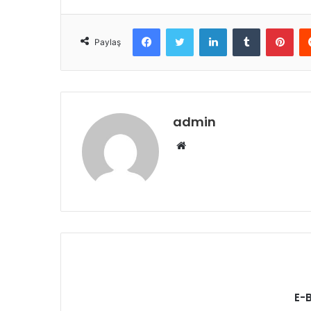
Facebook
Twitter
LinkedIn
Tumblr
Pint
Paylaş
admin
Web
sitesi
E-