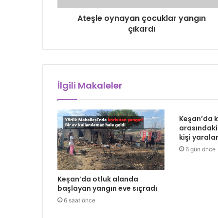
Ateşle oynayan çocuklar yangın
çıkardı
İlgili Makaleler
Keşan’da 
arasındaki
kişi yarala
6 gün önce
Keşan’da otluk alanda
başlayan yangın eve sıçradı
6 saat önce