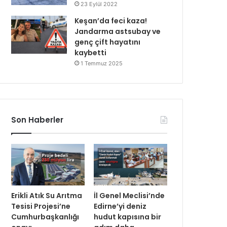
23 Eylül 2022
Keşan’da feci kaza!
Jandarma astsubay ve
genç çift hayatını
kaybetti
1 Temmuz 2025
Son Haberler
Erikli Atık Su Arıtma
İl Genel Meclisi’nde
Tesisi Projesi’ne
Edirne’yi deniz
Cumhurbaşkanlığı
hudut kapısına bir