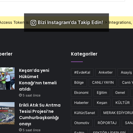
Bizi Instagram'da Takip Edin!
ccess Token is expired, Go to the Theme options page > Integrations, t
erler
Kategoriler
Keşan’da yeni
#EvdeKal
Anketler
Asayiş
Hükümet
Konağı’nın temeli
Bölge
CANLI YAYIN
Canlı 
atıldı
Ekonomi
Eğitim
Genel
5 saat önce
Haberler
Keşan
KÜLTÜR
Erikli Atık Su Arıtma
Tesisi Projesi’ne
Kültür/Sanat
MERAK EDİYOR
Cumhurbaşkanlığı
Otomotiv
RÖPORTAJ
SAN
onayı
5 saat önce
Sağlık
SEKTÖR LİDERLERİ