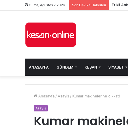
Erikli At
Cuma, Ağustos 7 2026
Son Dakika Haberleri
ANASAYFA
GÜNDEM
KEŞAN
SIYASET
Anasayfa
/
Asayiş
/
Kumar makinelerine dikkat!
Asayiş
Kumar makinele