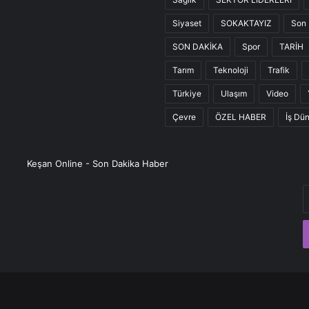
Siyaset
SOKAKTAYIZ
Son 
SON DAKİKA
Spor
TARİH
Tarım
Teknoloji
Trafik
Türkiye
Ulaşım
Video
Çevre
ÖZEL HABER
İş Dü
Keşan Online - Son Dakika Haber
E
P
a
g