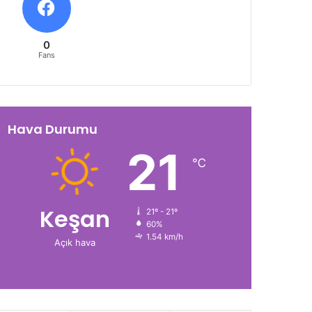
0
Fans
Hava Durumu
21
℃
Keşan
21º - 21º
60%
1.54 km/h
Açık hava