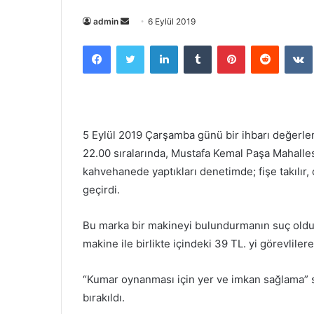
Bir
admin
6 Eylül 2019
e-
Facebook
Twitter
LinkedIn
Tumblr
Pinterest
Reddit
posta
göndermek
5 Eylül 2019 Çarşamba günü bir ihbarı değerle
22.00 sıralarında, Mustafa Kemal Paşa Mahall
kahvehanede yaptıkları denetimde; fişe takılır,
geçirdi.
Bu marka bir makineyi bulundurmanın suç olduğ
makine ile birlikte içindeki 39 TL. yi görevlilere
“Kumar oynanması için yer ve imkan sağlama” s
bırakıldı.