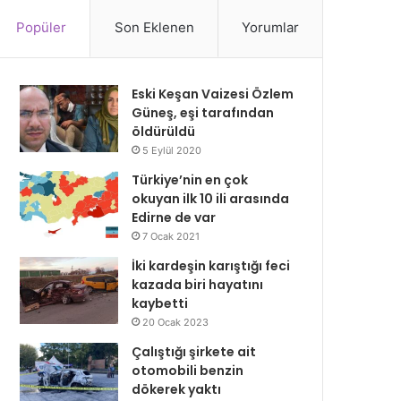
Popüler
Son Eklenen
Yorumlar
Eski Keşan Vaizesi Özlem
Güneş, eşi tarafından
öldürüldü
5 Eylül 2020
Türkiye’nin en çok
okuyan ilk 10 ili arasında
Edirne de var
7 Ocak 2021
İki kardeşin karıştığı feci
kazada biri hayatını
kaybetti
20 Ocak 2023
Çalıştığı şirkete ait
otomobili benzin
dökerek yaktı