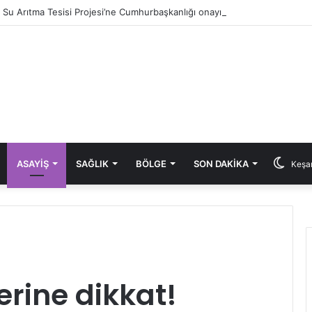
ık Su Arıtma Tesisi Projesi’ne Cumhurbaşkanlığı onayı
ASAYIŞ
SAĞLIK
BÖLGE
SON DAKIKA
Keşan
rine dikkat!