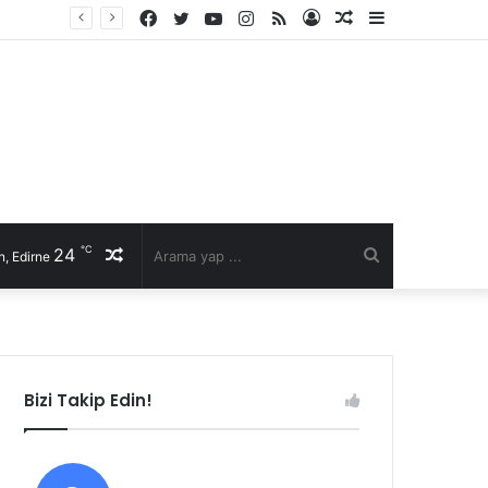
Facebook
Twitter
YouTube
Instagram
RSS
Kayıt
Rastgele
Kenar
Ol
Makale
Bölmesi
℃
24
Rastgele
Arama
, Edirne
Makale
yap
...
Bizi Takip Edin!