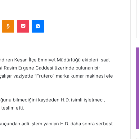
VKontakte
Odnoklassniki
Pocket
Messenger
ndiren Keşan İlçe Emniyet Müdürlüğü ekipleri, saat
esi Rasim Ergene Caddesi üzerinde bulunan bir
 çalışır vaziyette “Frutero” marka kumar makinesi ele
unu bilmediğini kaydeden H.D. isimli işletmeci,
 teslim etti.
uçundan adli işlem yapılan H.D. daha sonra serbest