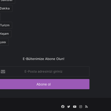
Dakika
Turizm
Yaşam
nyası
E-Bültenimize Abone Olun!
-
osta
dresinizi
iriniz
Facebook
Twitter
YouTube
Instagram
RSS