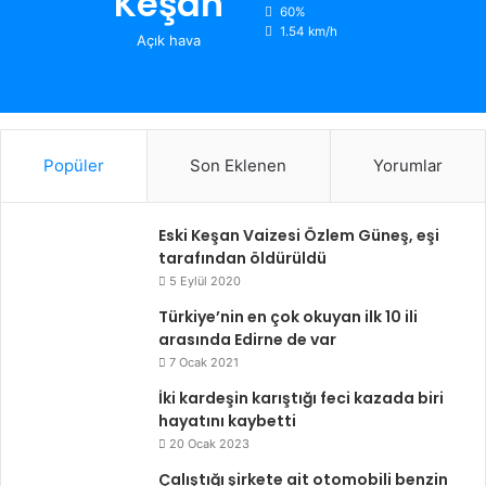
Keşan
60%
1.54 km/h
Açık hava
Popüler
Son Eklenen
Yorumlar
Eski Keşan Vaizesi Özlem Güneş, eşi
tarafından öldürüldü
5 Eylül 2020
Türkiye’nin en çok okuyan ilk 10 ili
arasında Edirne de var
7 Ocak 2021
İki kardeşin karıştığı feci kazada biri
hayatını kaybetti
20 Ocak 2023
Çalıştığı şirkete ait otomobili benzin