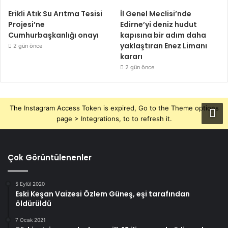
Erikli Atık Su Arıtma Tesisi
İl Genel Meclisi’nde
Projesi’ne
Edirne’yi deniz hudut
Cumhurbaşkanlığı onayı
kapısına bir adım daha
yaklaştıran Enez Limanı
2 gün önce
kararı
2 gün önce
The Instagram Access Token is expired, Go to the Theme options
page > Integrations, to to refresh it.
Çok Görüntülenenler
5 Eylül 2020
Eski Keşan Vaizesi Özlem Güneş, eşi tarafından
öldürüldü
7 Ocak 2021