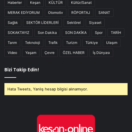
Haberler
Keşan
KÜLTÜR
Kültür/Sanat
MERAK EDİYORUM
Otomotiv
RÖPORTAJ
SANAT
Sağlık
SEKTÖR LİDERLERİ
Sektörel
Siyaset
SOKAKTAYIZ
Son Dakika
SON DAKİKA
Spor
TARİH
Tarım
Teknoloji
Trafik
Turizm
Türkiye
Ulaşım
Video
Yaşam
Çevre
ÖZEL HABER
İş Dünyası
Bizi Takip Edin!
Hata Tweets, Yanlış hesap bilgisi alınamıyor.