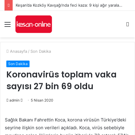
Keşan’da Kozköy Kavşağı’nda feci kaza: 9 kişi ağır yaralandı
Menü
A
y
...
Anasayfa
/
Son Dakika
Son Dakika
Koronavirüs toplam vaka
sayısı 27 bin 69 oldu
Bir
admin
5 Nisan 2020
e-
posta
Sağlık Bakanı Fahrettin Koca, korona virüsün Türkiye’deki
göndermek
seyrine ilişkin son verileri açıkladı. Koca, virüs sebebiyle