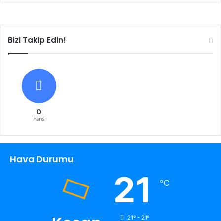
Bizi Takip Edin!
0
Fans
Hava Durumu
21
℃
21º - 21º