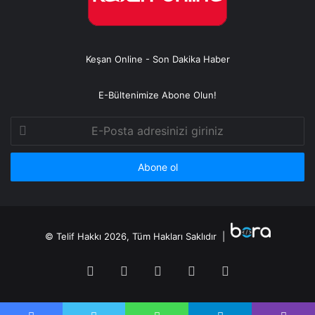
Keşan Online - Son Dakika Haber
E-Bültenimize Abone Olun!
E-
Posta
adresinizi
giriniz
© Telif Hakkı 2026, Tüm Hakları Saklıdır |
Facebook
Twitter
YouTube
Instagram
RSS