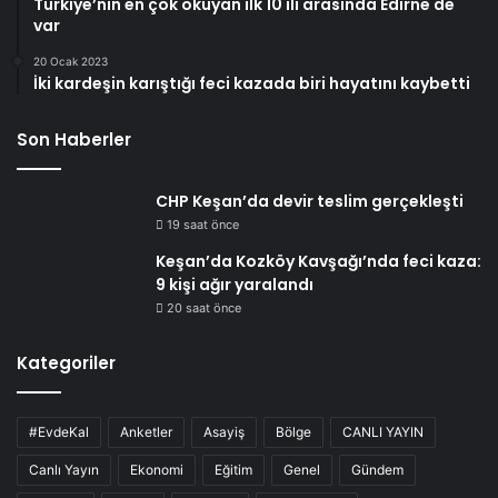
Türkiye’nin en çok okuyan ilk 10 ili arasında Edirne de
var
20 Ocak 2023
İki kardeşin karıştığı feci kazada biri hayatını kaybetti
Son Haberler
CHP Keşan’da devir teslim gerçekleşti
19 saat önce
Keşan’da Kozköy Kavşağı’nda feci kaza:
9 kişi ağır yaralandı
20 saat önce
Kategoriler
#EvdeKal
Anketler
Asayiş
Bölge
CANLI YAYIN
Canlı Yayın
Ekonomi
Eğitim
Genel
Gündem