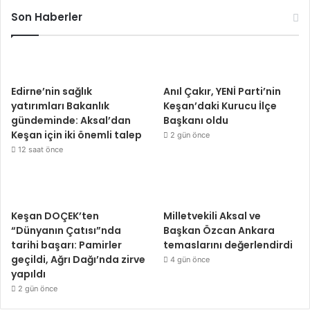
Son Haberler
Edirne’nin sağlık
Anıl Çakır, YENİ Parti’nin
yatırımları Bakanlık
Keşan’daki Kurucu İlçe
gündeminde: Aksal’dan
Başkanı oldu
Keşan için iki önemli talep
2 gün önce
12 saat önce
Keşan DOÇEK’ten
Milletvekili Aksal ve
“Dünyanın Çatısı”nda
Başkan Özcan Ankara
tarihi başarı: Pamirler
temaslarını değerlendirdi
geçildi, Ağrı Dağı’nda zirve
4 gün önce
yapıldı
2 gün önce