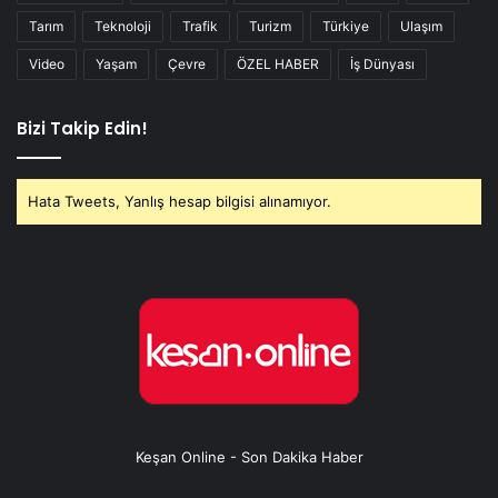
Tarım
Teknoloji
Trafik
Turizm
Türkiye
Ulaşım
Video
Yaşam
Çevre
ÖZEL HABER
İş Dünyası
Bizi Takip Edin!
Hata Tweets, Yanlış hesap bilgisi alınamıyor.
Keşan Online - Son Dakika Haber