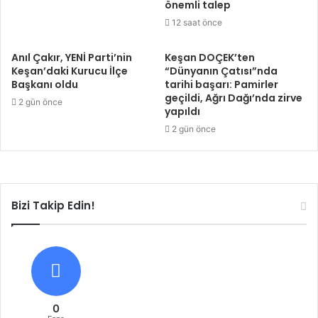
önemli talep
12 saat önce
Anıl Çakır, YENİ Parti’nin
Keşan DOÇEK’ten
Keşan’daki Kurucu İlçe
“Dünyanın Çatısı”nda
Başkanı oldu
tarihi başarı: Pamirler
geçildi, Ağrı Dağı’nda zirve
2 gün önce
yapıldı
2 gün önce
Bizi Takip Edin!
0