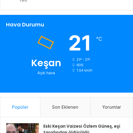
Fans
Hava Durumu
21
℃
Keşan
21º - 21º
60%
1.54 km/h
Açık hava
Popüler
Son Eklenen
Yorumlar
Eski Keşan Vaizesi Özlem Güneş, eşi
tarafından öldürüldü