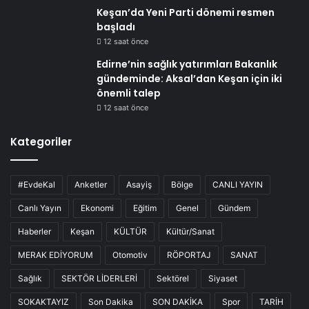
Keşan’da Yeni Parti dönemi resmen
başladı
12 saat önce
Edirne’nin sağlık yatırımları Bakanlık
gündeminde: Aksal’dan Keşan için iki
önemli talep
12 saat önce
Kategoriler
#EvdeKal
Anketler
Asayiş
Bölge
CANLI YAYIN
Canlı Yayın
Ekonomi
Eğitim
Genel
Gündem
Haberler
Keşan
KÜLTÜR
Kültür/Sanat
MERAK EDİYORUM
Otomotiv
RÖPORTAJ
SANAT
Sağlık
SEKTÖR LİDERLERİ
Sektörel
Siyaset
SOKAKTAYIZ
Son Dakika
SON DAKİKA
Spor
TARİH