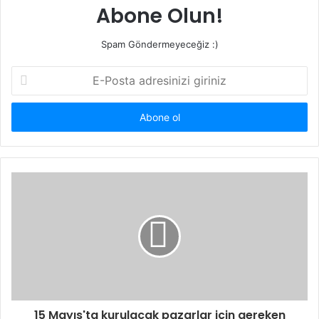
Abone Olun!
Spam Göndermeyeceğiz :)
E-
Posta
adresinizi
giriniz
15 Mayıs'ta kurulacak pazarlar için gereken