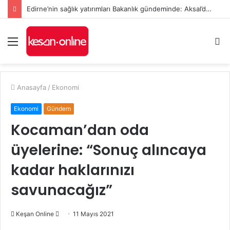
Edirne’nin sağlık yatırımları Bakanlık gündeminde: Aksal’dan Keşan için iki önemli talep
Menü
A
y
...
Anasayfa
/
Ekonomi
Ekonomi
Gündem
Kocaman’dan oda
üyelerine: “Sonuç alıncaya
kadar haklarınızı
savunacağız”
Bir
Keşan Online
11 Mayıs 2021
e-