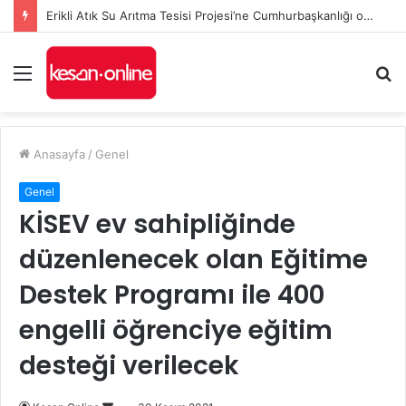
Erikli Atık Su Arıtma Tesisi Projesi’ne Cumhurbaşkanlığı onayı
Menü
A
y
...
Anasayfa
/
Genel
Genel
KİSEV ev sahipliğinde
düzenlenecek olan Eğitime
Destek Programı ile 400
engelli öğrenciye eğitim
desteği verilecek