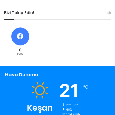
Bizi Takip Edin!
0
Fans
Hava Durumu
21
℃
Keşan
21º - 21º
60%
1.54 km/h