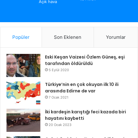
Açık hava
Popüler
Son Eklenen
Yorumlar
Eski Keşan Vaizesi Özlem Güneş, eşi
tarafından öldürüldü
5 Eylül 2020
Türkiye’nin en çok okuyan ilk 10 ili
arasında Edirne de var
7 Ocak 2021
İki kardeşin karıştığı feci kazada biri
hayatını kaybetti
20 Ocak 2023