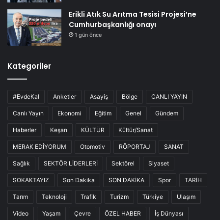
Erikli Atık Su Arıtma Tesisi Projesi’ne
Cumhurbaşkanlığı onayı
1 gün önce
Kategoriler
#EvdeKal
Anketler
Asayiş
Bölge
CANLI YAYIN
Canlı Yayın
Ekonomi
Eğitim
Genel
Gündem
Haberler
Keşan
KÜLTÜR
Kültür/Sanat
MERAK EDİYORUM
Otomotiv
RÖPORTAJ
SANAT
Sağlık
SEKTÖR LİDERLERİ
Sektörel
Siyaset
SOKAKTAYIZ
Son Dakika
SON DAKİKA
Spor
TARİH
Tarım
Teknoloji
Trafik
Turizm
Türkiye
Ulaşım
Video
Yaşam
Çevre
ÖZEL HABER
İş Dünyası