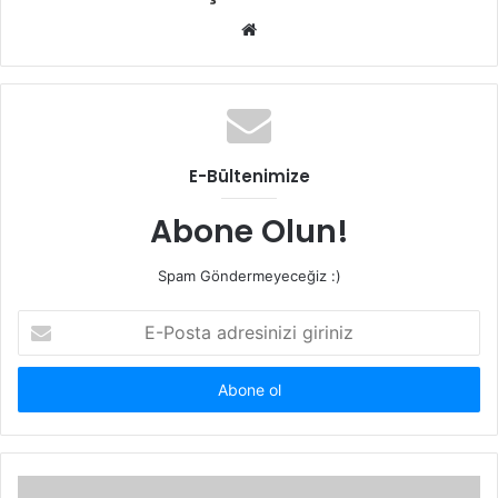
Web
sitesi
E-Bültenimize
Abone Olun!
Spam Göndermeyeceğiz :)
E-
Posta
adresinizi
giriniz