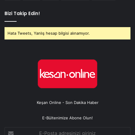
Bizi Takip Edin!
Hata Tweets, Yanlış hesap bilgisi alınamıyor.
Keşan Online - Son Dakika Haber
E-Bültenimize Abone Olun!
E-