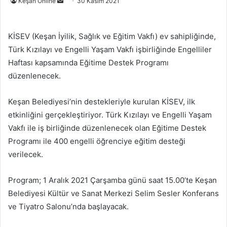
Bir
Keşan Online
30 Kasım 2021
e-
posta
KİSEV (Keşan İyilik, Sağlık ve Eğitim Vakfı) ev sahipliğinde,
göndermek
Türk Kızılayı ve Engelli Yaşam Vakfı işbirliğinde Engelliler
Haftası kapsamında Eğitime Destek Programı
düzenlenecek.
Keşan Belediyesi’nin destekleriyle kurulan KİSEV, ilk
etkinliğini gerçekleştiriyor. Türk Kızılayı ve Engelli Yaşam
Vakfı ile iş birliğinde düzenlenecek olan Eğitime Destek
Programı ile 400 engelli öğrenciye eğitim desteği
verilecek.
Program; 1 Aralık 2021 Çarşamba günü saat 15.00’te Keşan
Belediyesi Kültür ve Sanat Merkezi Selim Sesler Konferans
ve Tiyatro Salonu’nda başlayacak.