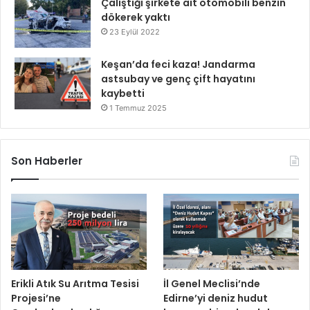
Çalıştığı şirkete ait otomobili benzin
dökerek yaktı
23 Eylül 2022
Keşan’da feci kaza! Jandarma
astsubay ve genç çift hayatını
kaybetti
1 Temmuz 2025
Son Haberler
Erikli Atık Su Arıtma Tesisi
İl Genel Meclisi’nde
Projesi’ne
Edirne’yi deniz hudut