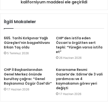
kaliforniyum maddesi ele geçirildi
İlgili Makaleler
665. Tarihi Kırkpınar Yağlı
CHP’den istifa eden
Güreşleri’nin başpehlivanı
Özcan’a örgütten sert
Erkan Taş oldu
tepki: “Yüreğin varsa istifa
et”
5 Temmuz 2026
26 Haziran 2026
CHP İl Başkanlarından
Kararname Resmi
Genel Merkez önünde
Gazete’de: Edirne’de 3 vali
kurultay çağrısı: “Genel
yardımcısı ve 4
Başkanımız Özgür Özel’dir”
kaymakamın görev yeri
değişti
17 Haziran 2026
17 Haziran 2026