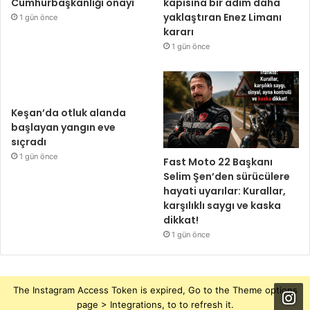
Cumhurbaşkanlığı onayı
kapısına bir adım daha
yaklaştıran Enez Limanı
1 gün önce
kararı
1 gün önce
Keşan’da otluk alanda
başlayan yangın eve
sıçradı
1 gün önce
Fast Moto 22 Başkanı
Selim Şen’den sürücülere
hayati uyarılar: Kurallar,
karşılıklı saygı ve kaska
dikkat!
1 gün önce
The Instagram Access Token is expired, Go to the Theme options
page > Integrations, to to refresh it.