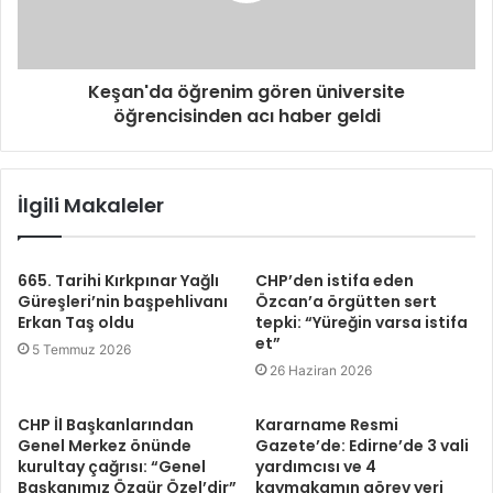
Keşan'da öğrenim gören üniversite
öğrencisinden acı haber geldi
İlgili Makaleler
665. Tarihi Kırkpınar Yağlı
CHP’den istifa eden
Güreşleri’nin başpehlivanı
Özcan’a örgütten sert
Erkan Taş oldu
tepki: “Yüreğin varsa istifa
et”
5 Temmuz 2026
26 Haziran 2026
CHP İl Başkanlarından
Kararname Resmi
Genel Merkez önünde
Gazete’de: Edirne’de 3 vali
kurultay çağrısı: “Genel
yardımcısı ve 4
Başkanımız Özgür Özel’dir”
kaymakamın görev yeri