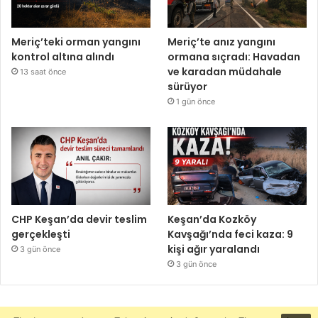
Meriç’teki orman yangını
Meriç’te anız yangını
kontrol altına alındı
ormana sıçradı: Havadan
ve karadan müdahale
13 saat önce
sürüyor
1 gün önce
CHP Keşan’da devir teslim
Keşan’da Kozköy
gerçekleşti
Kavşağı’nda feci kaza: 9
kişi ağır yaralandı
3 gün önce
3 gün önce