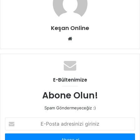
Keşan Online
Web
sitesi
E-Bültenimize
Abone Olun!
Spam Göndermeyeceğiz :)
E-
Posta
adresinizi
giriniz