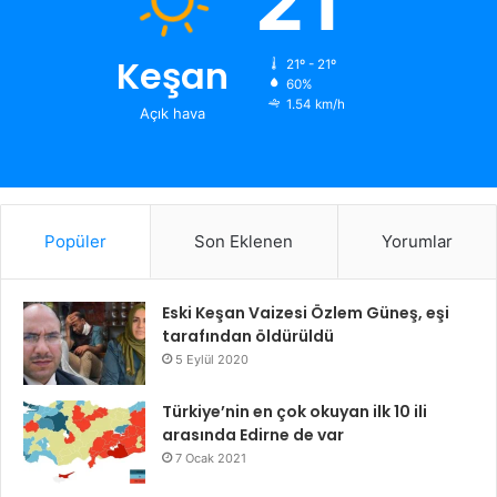
21
Keşan
21º - 21º
60%
1.54 km/h
Açık hava
Popüler
Son Eklenen
Yorumlar
Eski Keşan Vaizesi Özlem Güneş, eşi
tarafından öldürüldü
5 Eylül 2020
Türkiye’nin en çok okuyan ilk 10 ili
arasında Edirne de var
7 Ocak 2021