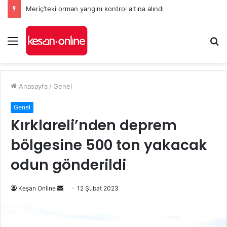
Meriç’teki orman yangını kontrol altına alındı
Menü
A
y
...
Anasayfa
/
Genel
Genel
Kırklareli’nden deprem
bölgesine 500 ton yakacak
odun gönderildi
Bir
Keşan Online
12 Şubat 2023
e-
posta
göndermek