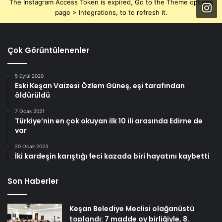
The Instagram Access Token is expired, Go to the Theme options
page > Integrations, to to refresh it.
Çok Görüntülenenler
5 Eylül 2020
Eski Keşan Vaizesi Özlem Güneş, eşi tarafından
öldürüldü
7 Ocak 2021
Türkiye’nin en çok okuyan ilk 10 ili arasında Edirne de
var
20 Ocak 2023
İki kardeşin karıştığı feci kazada biri hayatını kaybetti
Son Haberler
Keşan Belediye Meclisi olağanüstü
toplandı: 7 madde oy birliğiyle, 8.