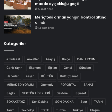
madde oy çokluğu geçti
5 saat önce
Meriç’teki orman yangını kontrol altına
alındı
13 saat önce
Kategoriler
#EvdeKal
Anketler
Asayiş
Bölge
CANLI YAYIN
Canlı Yayın
Ekonomi
Eğitim
Genel
Gündem
Haberler
Keşan
KÜLTÜR
Kültür/Sanat
MERAK EDİYORUM
Otomotiv
RÖPORTAJ
SANAT
Sağlık
SEKTÖR LİDERLERİ
Sektörel
Siyaset
SOKAKTAYIZ
Son Dakika
SON DAKİKA
Spor
TARİH
Tarım
Teknoloji
Trafik
Turizm
Türkiye
Ulaşım