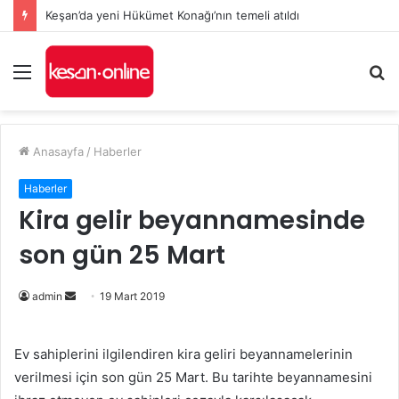
Keşan’da yeni Hükümet Konağı’nın temeli atıldı
Menü
A
y
...
Anasayfa
/
Haberler
Haberler
Kira gelir beyannamesinde
son gün 25 Mart
admin
B
19 Mart 2019
i
r
Ev sahiplerini ilgilendiren kira geliri beyannamelerinin
e
verilmesi için son gün 25 Mart. Bu tarihte beyannamesini
-