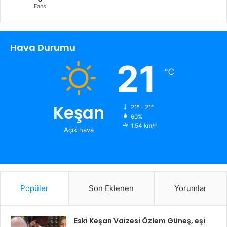
Fans
Hava Durumu
21
℃
Keşan
21º - 21º
60%
1.54 km/h
Açık hava
Popüler
Son Eklenen
Yorumlar
Eski Keşan Vaizesi Özlem Güneş, eşi