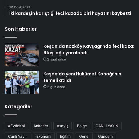
20 Ocak 2023
İki kardeşin karıştığı feci kazada biri hayatını kaybetti
Son Haberler
Keşan’da Kozköy Kavşağı’nda feci kaza:
9 kişi ağır yaralandı
2 saat önce
Keşan’da yeni Hükümet Konağı’nın
temeli atıldı
2 gün önce
Kategoriler
#EvdeKal
Anketler
Asayiş
Bölge
CANLI YAYIN
Canlı Yayın
Ekonomi
Eğitim
Genel
Gündem