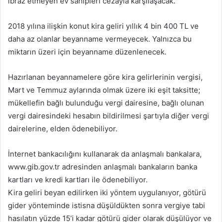
ibraz etmeyen ev sahipleri cezayla karşılaşacak.
p
o
2018 yılına ilişkin konut kira geliri yıllık 4 bin 400 TL ve
s
daha az olanlar beyanname vermeyecek. Yalnızca bu
t
a
miktarın üzeri için beyanname düzenlenecek.
g
ö
Hazırlanan beyannamelere göre kira gelirlerinin vergisi,
n
Mart ve Temmuz aylarında olmak üzere iki eşit taksitte;
d
mükellefin bağlı bulunduğu vergi dairesine, bağlı olunan
e
vergi dairesindeki hesabın bildirilmesi şartıyla diğer vergi
r
dairelerine, elden ödenebiliyor.
m
e
İnternet bankacılığını kullanarak da anlaşmalı bankalara,
k
www.gib.gov.tr adresinden anlaşmalı bankaların banka
kartları ve kredi kartları ile ödenebiliyor.
Kira geliri beyan edilirken iki yöntem uygulanıyor, götürü
gider yönteminde istisna düşüldükten sonra vergiye tabi
hasılatın yüzde 15’i kadar götürü gider olarak düşülüyor ve