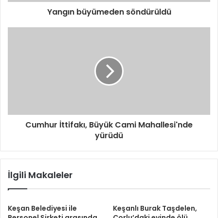
z
i
Yangın büyümeden söndürüldü
g
i
r
i
n
i
z
Cumhur İttifakı, Büyük Cami Mahallesi'nde
yürüdü
İlgili Makaleler
Keşan Belediyesi ile
Keşanlı Burak Taşdelen,
Personel Şirketi arasında
Çorlu’daki evinde ölü