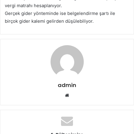
vergi matrahı hesaplanıyor.
Gerçek gider yönteminde ise belgelendirme şartı ile
birçok gider kalemi gelirden düşülebiliyor.
admin
W
e
b
s
i
t