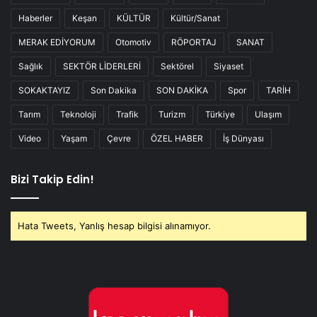
Haberler
Keşan
KÜLTÜR
Kültür/Sanat
MERAK EDİYORUM
Otomotiv
RÖPORTAJ
SANAT
Sağlık
SEKTÖR LİDERLERİ
Sektörel
Siyaset
SOKAKTAYIZ
Son Dakika
SON DAKİKA
Spor
TARİH
Tarım
Teknoloji
Trafik
Turizm
Türkiye
Ulaşım
Video
Yaşam
Çevre
ÖZEL HABER
İş Dünyası
Bizi Takip Edin!
Hata Tweets, Yanlış hesap bilgisi alınamıyor.