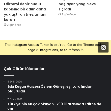
Edirne’yi deniz hudut
başlayan yangın eve
kapısına bir adım daha
sıçradı
yaklaştıran Enez Limanı
2 gün önce
kararı
2 gün önce
The Instagram Access Token is expired, Go to the Theme options
page > Integrations, to to refresh it.
Çok Görüntülenenler
5 Eylül 2020
Eski Keşan Vaizesi Özlem Güneş, eşi tarafından
öldürüldü
7 Ocak 2021
Türkiye’nin en çok okuyan ilk 10 ili arasında Edirne de
var