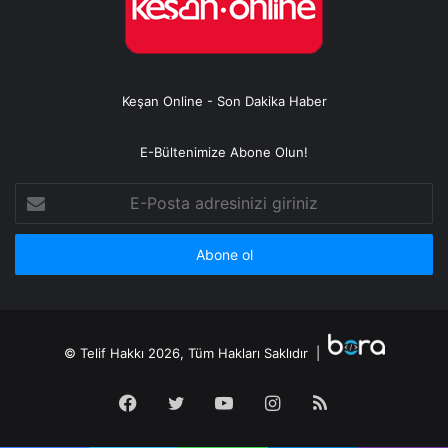
Keşan Online - Son Dakika Haber
E-Bültenimize Abone Olun!
E-
Posta
adresinizi
giriniz
© Telif Hakkı 2026, Tüm Hakları Saklıdır |
Facebook
Twitter
YouTube
Instagram
RSS