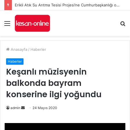
Erikli Atık Su Arıtma Tesisi Projesi’ne Cumhurbaşkanlığı onayı
Menü
A
y
...
Anasayfa
/
Haberler
Haberler
Keşanlı müzisyenin
balkonda bayram
konserine ilgi yoğundu
Bir
admin
24 Mayıs 2020
e-
posta
göndermek