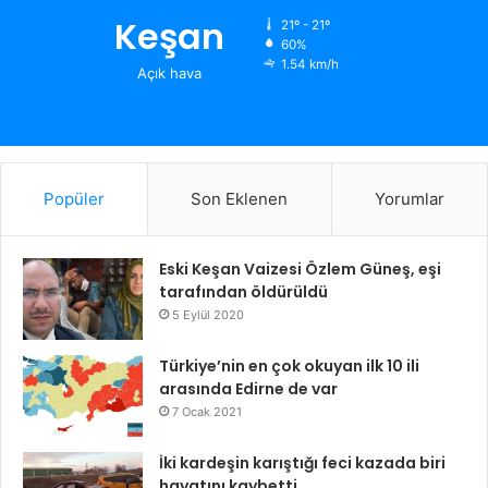
Keşan
21º - 21º
60%
1.54 km/h
Açık hava
Popüler
Son Eklenen
Yorumlar
Eski Keşan Vaizesi Özlem Güneş, eşi
tarafından öldürüldü
5 Eylül 2020
Türkiye’nin en çok okuyan ilk 10 ili
arasında Edirne de var
7 Ocak 2021
İki kardeşin karıştığı feci kazada biri
hayatını kaybetti