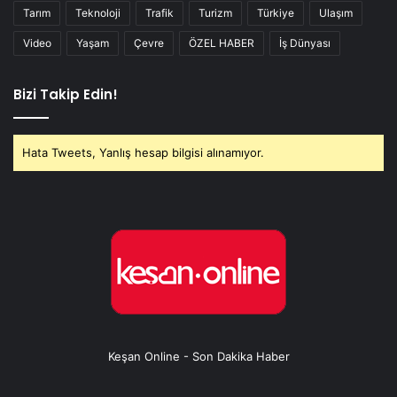
Tarım
Teknoloji
Trafik
Turizm
Türkiye
Ulaşım
Video
Yaşam
Çevre
ÖZEL HABER
İş Dünyası
Bizi Takip Edin!
Hata Tweets, Yanlış hesap bilgisi alınamıyor.
Keşan Online - Son Dakika Haber