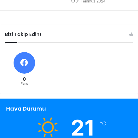
31 Temmuz 2024
Bizi Takip Edin!
0
Fans
Hava Durumu
21
℃