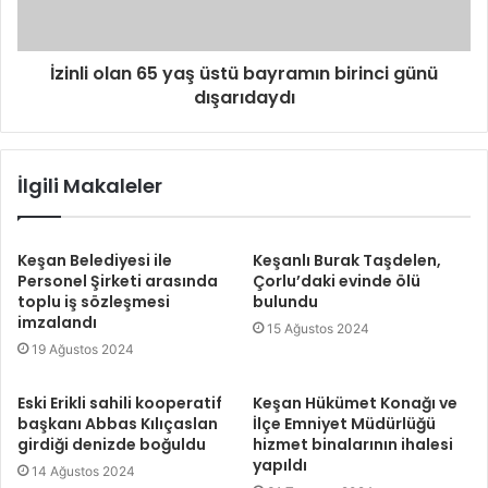
İzinli olan 65 yaş üstü bayramın birinci günü
dışarıdaydı
İlgili Makaleler
Keşan Belediyesi ile
Keşanlı Burak Taşdelen,
Personel Şirketi arasında
Çorlu’daki evinde ölü
toplu iş sözleşmesi
bulundu
imzalandı
15 Ağustos 2024
19 Ağustos 2024
Eski Erikli sahili kooperatif
Keşan Hükümet Konağı ve
başkanı Abbas Kılıçaslan
İlçe Emniyet Müdürlüğü
girdiği denizde boğuldu
hizmet binalarının ihalesi
yapıldı
14 Ağustos 2024