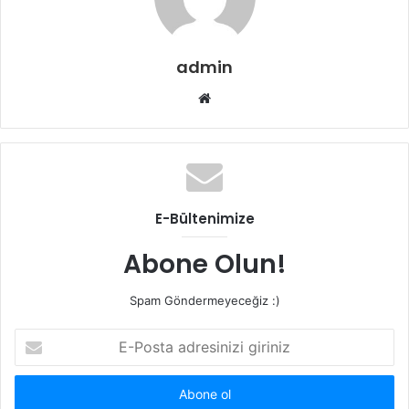
admin
Web
sitesi
E-Bültenimize
Abone Olun!
Spam Göndermeyeceğiz :)
E-
Posta
adresinizi
giriniz