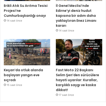
Erikli Atık Su Arıtma Tesisi
İl Genel Meclisi’nde
Projesi’ne
Edirne’yi deniz hudut
Cumhurbaşkanlığı onayı
kapısına bir adım daha
yaklaştıran Enez Limanı
14 saat önce
kararı
14 saat önce
Keşan’da otluk alanda
Fast Moto 22 Başkanı
başlayan yangın eve
Selim Şen’den sürücülere
sıçradı
hayati uyarılar: Kurallar,
karşılıklı saygı ve kaska
15 saat önce
dikkat!
17 saat önce