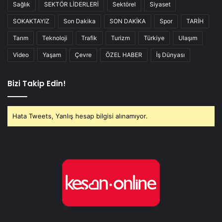
Sağlık
SEKTÖR LİDERLERİ
Sektörel
Siyaset
SOKAKTAYIZ
Son Dakika
SON DAKİKA
Spor
TARİH
Tarım
Teknoloji
Trafik
Turizm
Türkiye
Ulaşım
Video
Yaşam
Çevre
ÖZEL HABER
İş Dünyası
Bizi Takip Edin!
Hata Tweets, Yanlış hesap bilgisi alınamıyor.