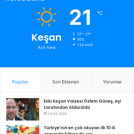
21
℃
Keşan
21º - 21º
60%
1.54 km/h
Açık hava
Popüler
Son Eklenen
Yorumlar
Eski Keşan Vaizesi Özlem Güneş, eşi
tarafından öldürüldü
5 Eylül 2020
Türkiye’nin en çok okuyan ilk 10 ili
arasında Edirne de var