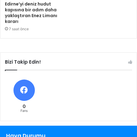
Edirne’yi deniz hudut
kapısına bir adım daha
yaklaştıran Enez Limanı
kararı
7 saat önce
Bizi Takip Edin!
0
Fans
Hava Durumu