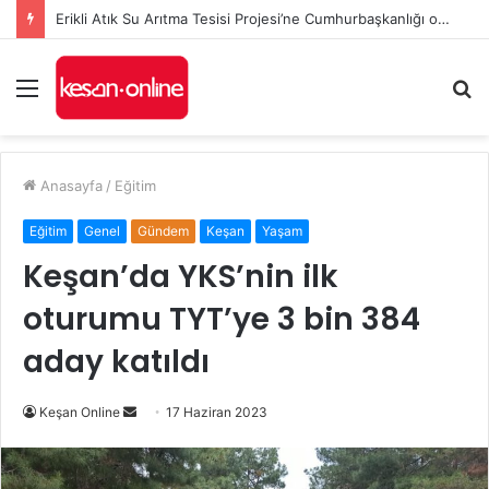
Erikli Atık Su Arıtma Tesisi Projesi’ne Cumhurbaşkanlığı onayı
Menü
A
y
...
Anasayfa
/
Eğitim
Eğitim
Genel
Gündem
Keşan
Yaşam
Keşan’da YKS’nin ilk
oturumu TYT’ye 3 bin 384
aday katıldı
Bir
Keşan Online
17 Haziran 2023
e-
posta