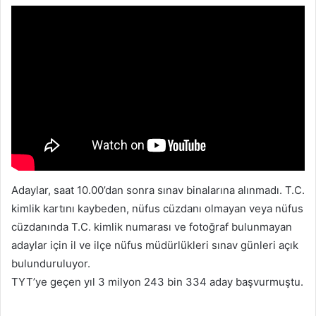
Adaylar, saat 10.00’dan sonra sınav binalarına alınmadı. T.C.
kimlik kartını kaybeden, nüfus cüzdanı olmayan veya nüfus
cüzdanında T.C. kimlik numarası ve fotoğraf bulunmayan
adaylar için il ve ilçe nüfus müdürlükleri sınav günleri açık
bulunduruluyor.
TYT’ye geçen yıl 3 milyon 243 bin 334 aday başvurmuştu.