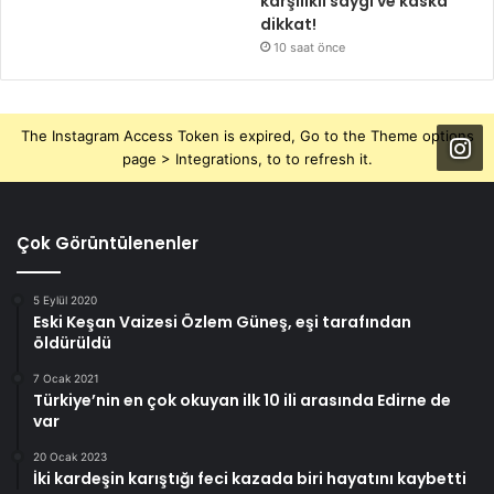
karşılıklı saygı ve kaska
dikkat!
10 saat önce
The Instagram Access Token is expired, Go to the Theme options
page > Integrations, to to refresh it.
Çok Görüntülenenler
5 Eylül 2020
Eski Keşan Vaizesi Özlem Güneş, eşi tarafından
öldürüldü
7 Ocak 2021
Türkiye’nin en çok okuyan ilk 10 ili arasında Edirne de
var
20 Ocak 2023
İki kardeşin karıştığı feci kazada biri hayatını kaybetti