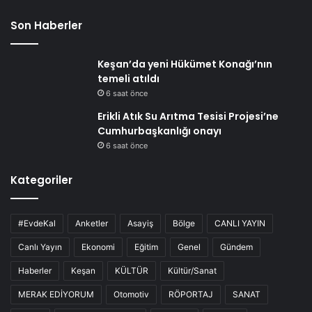
Son Haberler
Keşan’da yeni Hükümet Konağı’nın
temeli atıldı
6 saat önce
Erikli Atık Su Arıtma Tesisi Projesi’ne
Cumhurbaşkanlığı onayı
6 saat önce
Kategoriler
#EvdeKal
Anketler
Asayiş
Bölge
CANLI YAYIN
Canlı Yayın
Ekonomi
Eğitim
Genel
Gündem
Haberler
Keşan
KÜLTÜR
Kültür/Sanat
MERAK EDİYORUM
Otomotiv
RÖPORTAJ
SANAT