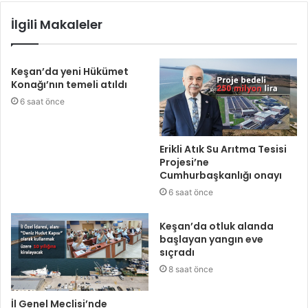
İlgili Makaleler
Keşan’da yeni Hükümet
Konağı’nın temeli atıldı
6 saat önce
Erikli Atık Su Arıtma Tesisi
Projesi’ne
Cumhurbaşkanlığı onayı
6 saat önce
Keşan’da otluk alanda
başlayan yangın eve
sıçradı
8 saat önce
İl Genel Meclisi’nde