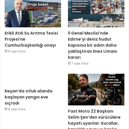
Erikli Atık Su Arıtma Tesisi
İl Genel Meclisi’nde
Projesi’ne
Edirne’yi deniz hudut
Cumhurbaşkanlığı onayı
kapısına bir adım daha
yaklaştıran Enez Limanı
6 saat önce
kararı
7 saat önce
Keşan’da otluk alanda
başlayan yangın eve
sıçradı
8 saat önce
Fast Moto 22 Başkanı
Selim Şen’den sürücülere
hayati uyarılar: Kurallar,