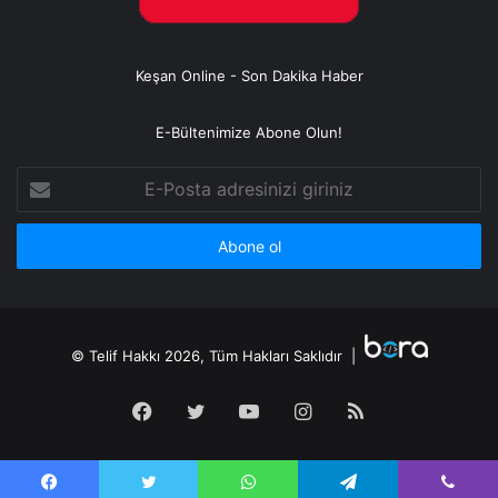
Keşan Online - Son Dakika Haber
E-Bültenimize Abone Olun!
E-
Posta
adresinizi
giriniz
© Telif Hakkı 2026, Tüm Hakları Saklıdır |
Facebook
Twitter
YouTube
Instagram
RSS