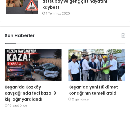
astsubay ve genç çift hayatını
kaybetti
1 Temmuz 2025
Son Haberler
Keşan’da Kozköy
Keşan’da yeni Hükümet
Kavşağı’nda feci kaza: 9
Konağı’nın temeli atıldı
kişi ağır yaralandı
2 gün önce
16 saat önce