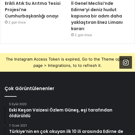
Erikli Atık Su Arıtma Tesisi
İl Genel Meclisi’nde
Projesi’ne
Edirne’yi deniz hudut
Cumhurbaşkanlığı onayı
kapısına bir adım daha
yaklaştıran Enez Limanı
2 gün önce
kararı
2 gün önce
The Instagram Access Token is expired, Go to the Theme options
page > Integrations, to to refresh it.
Çok Görüntülenenler
5 Eylül 2020
Eski Keşan Vaizesi Özlem Güneş, eşi tarafından
öldürüldü
7 Ocak 2021
Türkiye’nin en çok okuyan ilk 10 ili arasında Edirne de