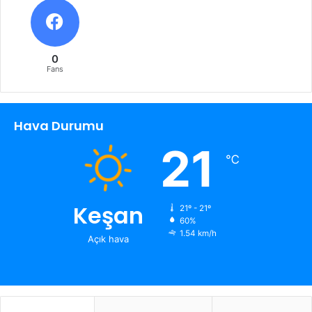
0
Fans
Hava Durumu
21
℃
Keşan
21º - 21º
60%
1.54 km/h
Açık hava