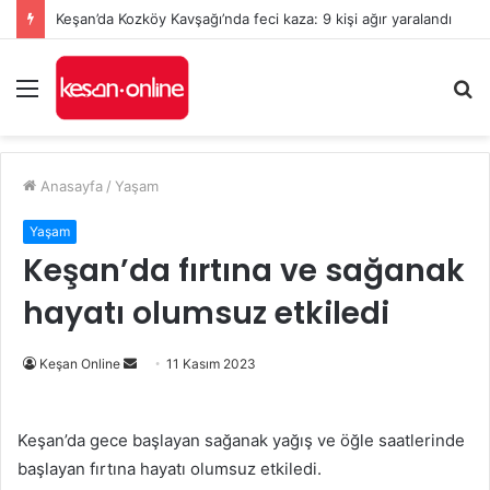
Keşan’da Kozköy Kavşağı’nda feci kaza: 9 kişi ağır yaralandı
Menü
A
y
...
Anasayfa
/
Yaşam
Yaşam
Keşan’da fırtına ve sağanak
hayatı olumsuz etkiledi
Bir
Keşan Online
11 Kasım 2023
e-
posta
Keşan’da gece başlayan sağanak yağış ve öğle saatlerinde
göndermek
başlayan fırtına hayatı olumsuz etkiledi.