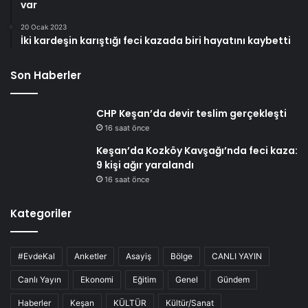
var
20 Ocak 2023
İki kardeşin karıştığı feci kazada biri hayatını kaybetti
Son Haberler
CHP Keşan’da devir teslim gerçekleşti
16 saat önce
Keşan’da Kozköy Kavşağı’nda feci kaza:
9 kişi ağır yaralandı
16 saat önce
Kategoriler
#EvdeKal
Anketler
Asayiş
Bölge
CANLI YAYIN
Canlı Yayın
Ekonomi
Eğitim
Genel
Gündem
Haberler
Keşan
KÜLTÜR
Kültür/Sanat