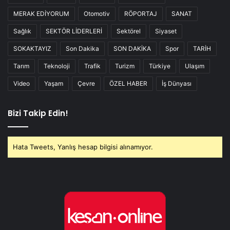
MERAK EDİYORUM
Otomotiv
RÖPORTAJ
SANAT
Sağlık
SEKTÖR LİDERLERİ
Sektörel
Siyaset
SOKAKTAYIZ
Son Dakika
SON DAKİKA
Spor
TARİH
Tarım
Teknoloji
Trafik
Turizm
Türkiye
Ulaşım
Video
Yaşam
Çevre
ÖZEL HABER
İş Dünyası
Bizi Takip Edin!
Hata Tweets, Yanlış hesap bilgisi alınamıyor.