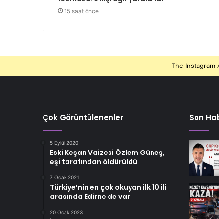
15 saat önce
The Instagram A
Çok Görüntülenenler
Son Hab
5 Eylül 2020
Eski Keşan Vaizesi Özlem Güneş,
eşi tarafından öldürüldü
7 Ocak 2021
Türkiye’nin en çok okuyan ilk 10 ili
arasında Edirne de var
20 Ocak 2023