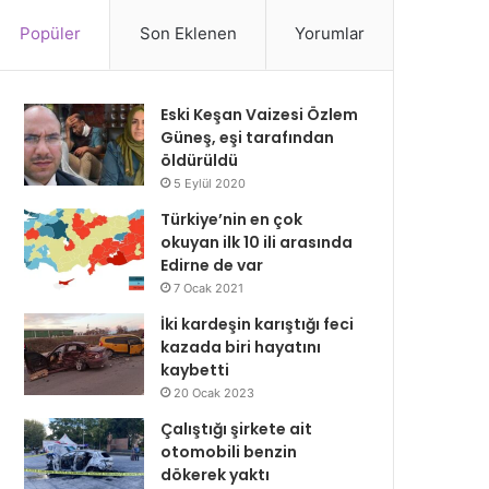
Popüler
Son Eklenen
Yorumlar
Eski Keşan Vaizesi Özlem
Güneş, eşi tarafından
öldürüldü
5 Eylül 2020
Türkiye’nin en çok
okuyan ilk 10 ili arasında
Edirne de var
7 Ocak 2021
İki kardeşin karıştığı feci
kazada biri hayatını
kaybetti
20 Ocak 2023
Çalıştığı şirkete ait
otomobili benzin
dökerek yaktı