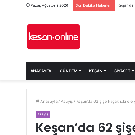
Keşan’da 
Pazar, Ağustos 9 2026
Son Dakika Haberleri
ANASAYFA
GÜNDEM
KEŞAN
SIYASET
Anasayfa
/
Asayiş
/
Keşan’da 62 şişe kaçak içki ele g
Asayiş
Keşan’da 62 şişe