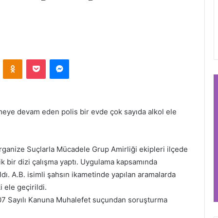
VKontakte
Odnoklassniki
Pocket
Messenger
meye devam eden polis bir evde çok sayıda alkol ele
ganize Suçlarla Mücadele Grup Amirliği ekipleri ilçede
lik bir dizi çalışma yaptı. Uygulama kapsamında
dı. A.B. isimli şahsın ikametinde yapılan aramalarda
 ele geçirildi.
607 Sayılı Kanuna Muhalefet suçundan soruşturma