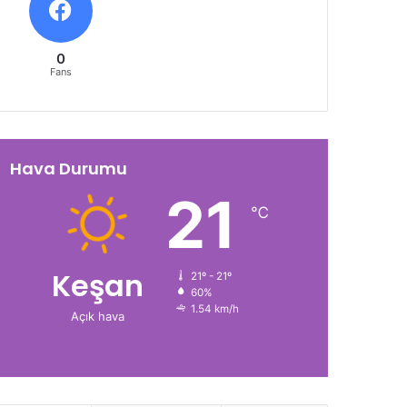
0
Fans
Hava Durumu
21
℃
Keşan
21º - 21º
60%
1.54 km/h
Açık hava