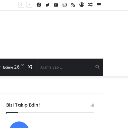
Facebook
Twitter
YouTube
Instagram
RSS
Kayıt
Rastgele
Kenar
Ol
Makale
Bölmesi
℃
26
Rastgele
Arama
, Edirne
Makale
yap
...
Bizi Takip Edin!