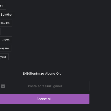
AT
Sektörel
Dakika
Turizm
Yaşam
nyası
E-Bültenimize Abone Olun!
-
osta
dresinizi
iriniz