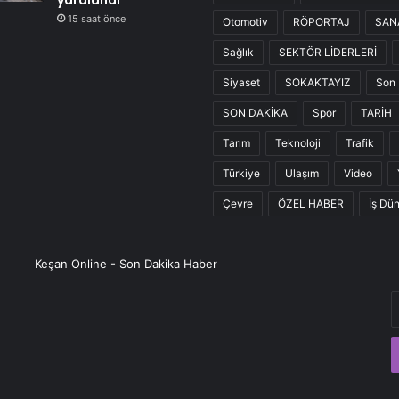
yaralandı
15 saat önce
Otomotiv
RÖPORTAJ
SAN
Sağlık
SEKTÖR LİDERLERİ
Siyaset
SOKAKTAYIZ
Son 
SON DAKİKA
Spor
TARİH
Tarım
Teknoloji
Trafik
Türkiye
Ulaşım
Video
Çevre
ÖZEL HABER
İş Dü
Keşan Online - Son Dakika Haber
E
P
a
g