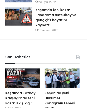
23 Eylül 2022
Keşan’da feci kaza!
Jandarma astsubay ve
genç çift hayatını
kaybetti
1 Temmuz 2025
Son Haberler
Keşan’da Kozköy
Keşan’da yeni
Kavşağı’nda feci
Hükümet
kaza: 9 kişi ağır
Konağı’nın temeli