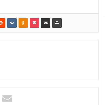
erest
Reddit
VKontakte
Odnoklassniki
Pocket
E-Posta ile paylaş
Yazdır