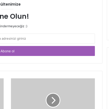
Bültenimize
ne Olun!
ndermeyeceğiz :)