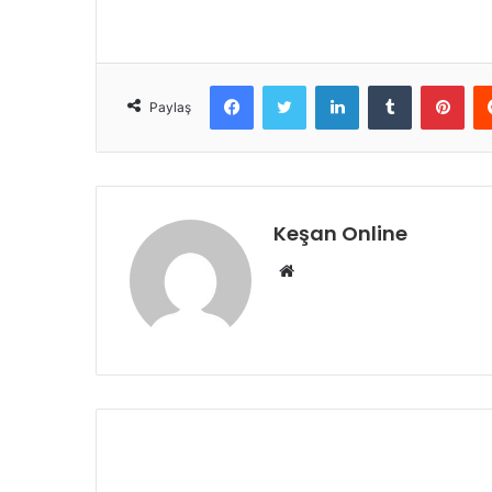
Facebook
Twitter
LinkedIn
Tumblr
Pint
Paylaş
Keşan Online
Web
sitesi