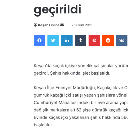
geçirildi
Bir
Keşan Online
26 Ekim 2021
e-
Facebook
Twitter
LinkedIn
Tumblr
Pinterest
Reddit
posta
göndermek
Keşan’da kaçak içkiye yönelik çalışmalar yürüt
geçirdi. Şahıs hakkında işlet başlatıldı.
Keşan İlçe Emniyet Müdürlüğü, Kaçakçılık ve Or
gümrük kaçağı içki satışı yapan şahıslara yöne
Cumhuriyet Mahallesi’ndeki bir eve arama yapıl
değişik markalara ait 62 şişe gümrük kaçağı içki
Evinde kaçak içki yakalanan şahıs hakkında 5
başlatıldı.