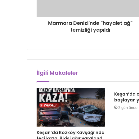
Marmara Denizi'nde "hayalet ağ"
temizliği yapıldı
İlgili Makaleler
Keşan’da o
başlayan y
2 gün önce
Keşan’da Kozköy Kavşağı’nda
feci kaza: 9 kişi ağır yaralandı