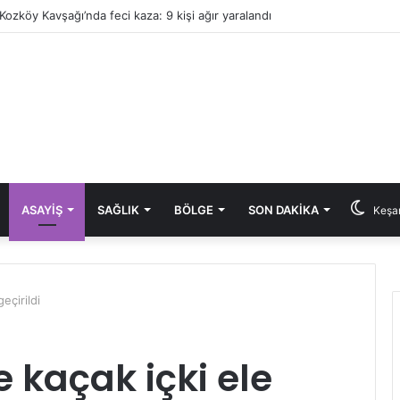
Kozköy Kavşağı’nda feci kaza: 9 kişi ağır yaralandı
ASAYIŞ
SAĞLIK
BÖLGE
SON DAKIKA
Keşan
eçirildi
 kaçak içki ele