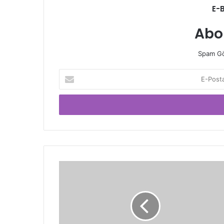
E-
Abo
Spam Gö
E-
Posta
adresinizi
giriniz