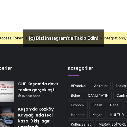
Bizi Instagram'da Takip Edin!
ccess Token is expired, Go to the Theme options page > Integrations, t
erler
Kategoriler
CHP Keşan’da devir
#EvdeKal
Anketler
Asayiş
teslim gerçekleşti
Bölge
CANLI YAYIN
Canlı 
15 saat önce
Ekonomi
Eğitim
Genel
Keşan’da Kozköy
Kavşağı’nda feci
Haberler
Keşan
KÜLTÜR
kaza: 9 kişi ağır
Kültür/Sanat
MERAK EDİYOR