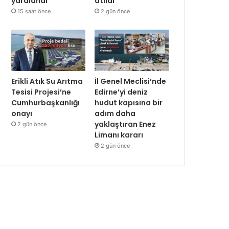
yaralandı
atıldı
15 saat önce
2 gün önce
Erikli Atık Su Arıtma
İl Genel Meclisi’nde
Tesisi Projesi’ne
Edirne’yi deniz
Cumhurbaşkanlığı
hudut kapısına bir
onayı
adım daha
yaklaştıran Enez
2 gün önce
Limanı kararı
2 gün önce