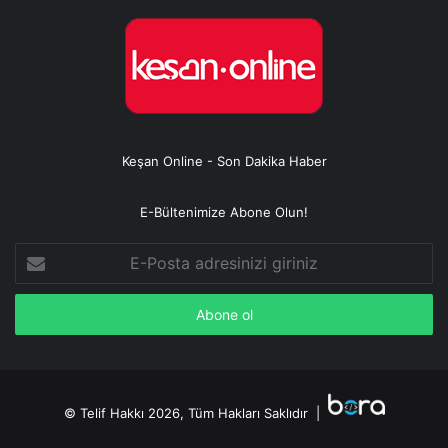
Keşan Online - Son Dakika Haber
E-Bültenimize Abone Olun!
E-
Posta
adresinizi
giriniz
© Telif Hakkı 2026, Tüm Hakları Saklıdır |