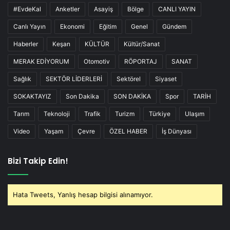
#EvdeKal
Anketler
Asayiş
Bölge
CANLI YAYIN
Canlı Yayın
Ekonomi
Eğitim
Genel
Gündem
Haberler
Keşan
KÜLTÜR
Kültür/Sanat
MERAK EDİYORUM
Otomotiv
RÖPORTAJ
SANAT
Sağlık
SEKTÖR LİDERLERİ
Sektörel
Siyaset
SOKAKTAYIZ
Son Dakika
SON DAKİKA
Spor
TARİH
Tarım
Teknoloji
Trafik
Turizm
Türkiye
Ulaşım
Video
Yaşam
Çevre
ÖZEL HABER
İş Dünyası
Bizi Takip Edin!
Hata Tweets, Yanlış hesap bilgisi alınamıyor.