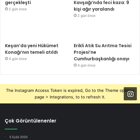
gerçekleşti
Kavşağı’nda feci kaza: 9
kişi ağır yaralandı
2 gün önce
2 gün önce
Keşan’da yeni Hükümet
Erikli Atık Su Arıtma Tesisi
Konağı’nın temeli atıldı
Projesi’ne
Cumhurbaşkanlığı onayı
4 gün önce
4 gün önce
The Instagram Access Token is expired, Go to the Theme options
page > Integrations, to to refresh it.
Çok Görüntülenenler
5 Eylül 2020