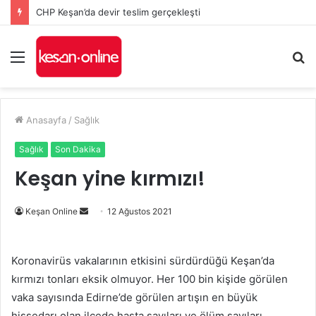
CHP Keşan’da devir teslim gerçekleşti
Menü
A
y
...
Anasayfa
/
Sağlık
Sağlık
Son Dakika
Keşan yine kırmızı!
Bir
Keşan Online
12 Ağustos 2021
e-
posta
Koronavirüs vakalarının etkisini sürdürdüğü Keşan’da
göndermek
kırmızı tonları eksik olmuyor. Her 100 bin kişide görülen
vaka sayısında Edirne’de görülen artışın en büyük
hissedarı olan ilçede hasta sayıları ve ölüm sayıları