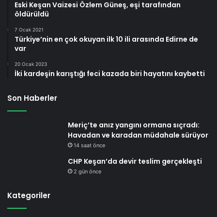
Eski Keşan Vaizesi Özlem Güneş, eşi tarafından
öldürüldü
7 Ocak 2021
Türkiye’nin en çok okuyan ilk 10 ili arasında Edirne de
var
20 Ocak 2023
İki kardeşin karıştığı feci kazada biri hayatını kaybetti
Son Haberler
Meriç’te anız yangını ormana sıçradı:
Havadan ve karadan müdahale sürüyor
14 saat önce
CHP Keşan’da devir teslim gerçekleşti
2 gün önce
Kategoriler