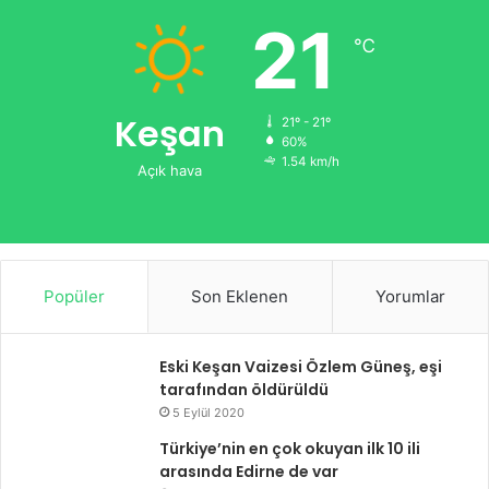
21
℃
Keşan
21º - 21º
60%
1.54 km/h
Açık hava
Popüler
Son Eklenen
Yorumlar
Eski Keşan Vaizesi Özlem Güneş, eşi
tarafından öldürüldü
5 Eylül 2020
Türkiye’nin en çok okuyan ilk 10 ili
arasında Edirne de var