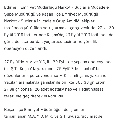
posta
Edirne İl Emniyet Müdürlüğü Narkotik Suçlarla Mücadele
göndermek
Şube Müdürlüğü ve Keşan İlçe Emniyet Müdürlüğü
Narkotik Suçlarla Mücadele Grup Amirliği ekipleri
tarafından yürütülen soruşturmalar çerçevesinde, 27 ve 30
Eylül 2019 tarihlerinde Keşan’da, 29 Eylül 2019 tarihinde de
günü de İstanbul’da uyuşturucu tacirlerine yönelik
operasyon düzenlendi.
27 Eylül’de M.A ve Y.D, ile 30 Eylül’de yapılan operasyonda
ise Ş.T., Keşan’da yakalandı. 29 Eylül?de İstanbul’da
düzenlenen operasyonda ise M.K. isimli şahıs yakalandı.
Yapılan aramalarda şahıslar ile birlikte 365.36 gr. Eroin,
27.88 gr bonzai, 26 adet ecstasy hap ve 1 adet hassas
terazi ele geçirilerek el konuldu.
Keşan İlçe Emniyet Müdürlüğü’nde işlemleri
tamamlanan M.A, Y.D, M.K. ve Ş.T, uyuşturucu madde