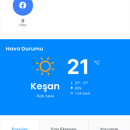
0
Fans
Hava Durumu
21
℃
Keşan
21º - 21º
60%
1.54 km/h
Açık hava
Popüler
Son Eklenen
Yorumlar