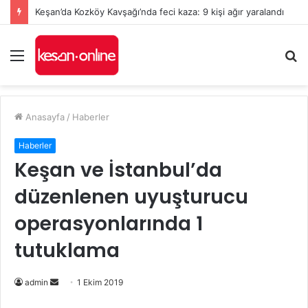
Keşan’da Kozköy Kavşağı’nda feci kaza: 9 kişi ağır yaralandı
Menü
A
y
...
Anasayfa
/
Haberler
Haberler
Keşan ve İstanbul’da
düzenlenen uyuşturucu
operasyonlarında 1
tutuklama
Bir
admin
1 Ekim 2019
e-