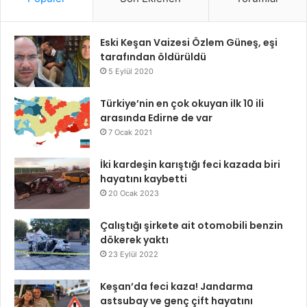
Eski Keşan Vaizesi Özlem Güneş, eşi
tarafından öldürüldü
5 Eylül 2020
Türkiye’nin en çok okuyan ilk 10 ili
arasında Edirne de var
7 Ocak 2021
İki kardeşin karıştığı feci kazada biri
hayatını kaybetti
20 Ocak 2023
Çalıştığı şirkete ait otomobili benzin
dökerek yaktı
23 Eylül 2022
Keşan’da feci kaza! Jandarma
astsubay ve genç çift hayatını