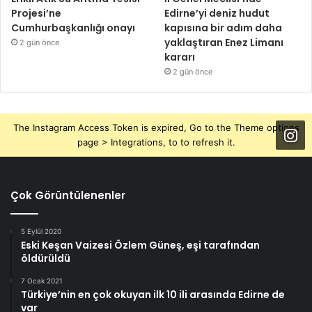
Projesi’ne
Edirne’yi deniz hudut
Cumhurbaşkanlığı onayı
kapısına bir adım daha
yaklaştıran Enez Limanı
2 gün önce
kararı
2 gün önce
The Instagram Access Token is expired, Go to the Theme options
page > Integrations, to to refresh it.
Çok Görüntülenenler
5 Eylül 2020
Eski Keşan Vaizesi Özlem Güneş, eşi tarafından
öldürüldü
7 Ocak 2021
Türkiye’nin en çok okuyan ilk 10 ili arasında Edirne de
var