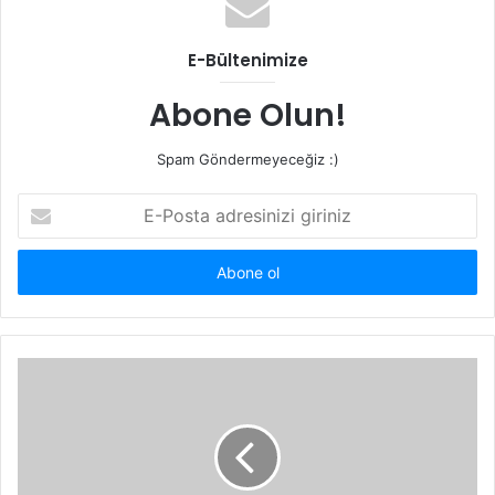
E-Bültenimize
Abone Olun!
Spam Göndermeyeceğiz :)
E-
Posta
adresinizi
giriniz