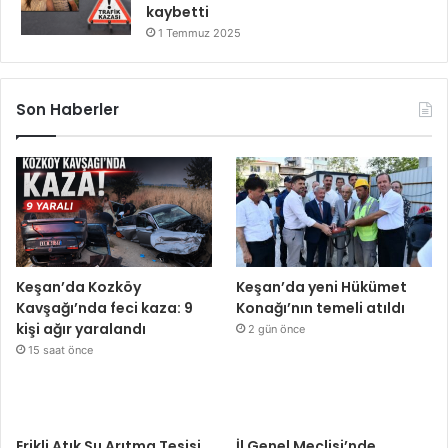
kaybetti
1 Temmuz 2025
Son Haberler
Keşan’da Kozköy
Keşan’da yeni Hükümet
Kavşağı’nda feci kaza: 9
Konağı’nın temeli atıldı
kişi ağır yaralandı
2 gün önce
15 saat önce
Erikli Atık Su Arıtma Tesisi
İl Genel Meclisi’nde