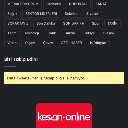
MERAK EDİYORUM
Otomotiv
RÖPORTAJ
SANAT
Sağlık
SEKTÖR LİDERLERİ
Sektörel
Siyaset
SOKAKTAYIZ
Son Dakika
SON DAKİKA
Spor
TARİH
Tarım
Teknoloji
Trafik
Turizm
Türkiye
Ulaşım
Video
Yaşam
Çevre
ÖZEL HABER
İş Dünyası
Bizi Takip Edin!
Hata Tweets, Yanlış hesap bilgisi alınamıyor.