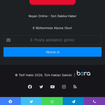
Keşan Online - Son Dakika Haber
E-Bültenimize Abone Olun!
E-
Posta
adresinizi
giriniz
© Telif Hakkı 2026, Tüm Hakları Saklıdır |
Facebook
Twitter
YouTube
Instagram
RSS