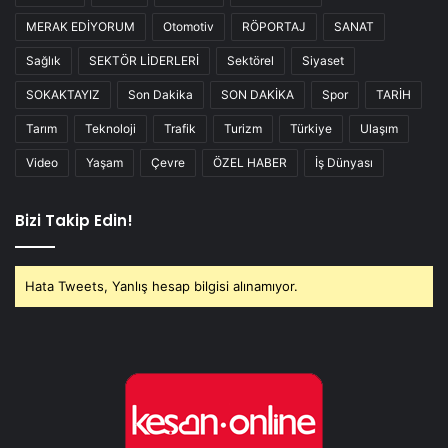
MERAK EDİYORUM
Otomotiv
RÖPORTAJ
SANAT
Sağlık
SEKTÖR LİDERLERİ
Sektörel
Siyaset
SOKAKTAYIZ
Son Dakika
SON DAKİKA
Spor
TARİH
Tarım
Teknoloji
Trafik
Turizm
Türkiye
Ulaşım
Video
Yaşam
Çevre
ÖZEL HABER
İş Dünyası
Bizi Takip Edin!
Hata Tweets, Yanlış hesap bilgisi alınamıyor.