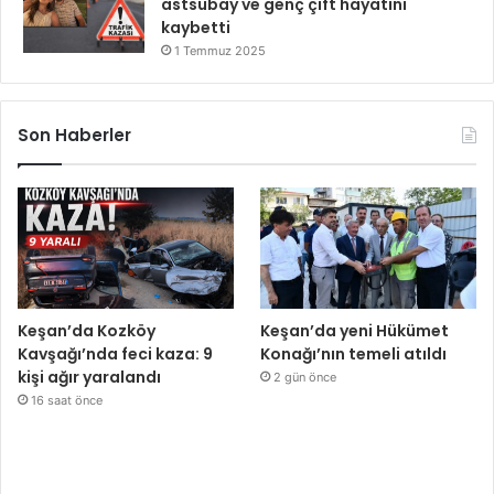
astsubay ve genç çift hayatını
kaybetti
1 Temmuz 2025
Son Haberler
Keşan’da Kozköy
Keşan’da yeni Hükümet
Kavşağı’nda feci kaza: 9
Konağı’nın temeli atıldı
kişi ağır yaralandı
2 gün önce
16 saat önce