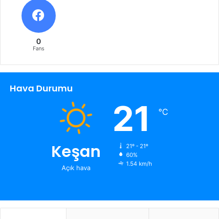
0
Fans
Hava Durumu
21
℃
Keşan
21º - 21º
60%
1.54 km/h
Açık hava