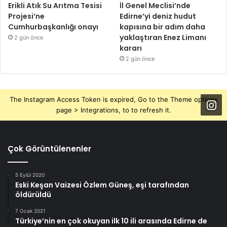
Erikli Atık Su Arıtma Tesisi
İl Genel Meclisi’nde
Projesi’ne
Edirne’yi deniz hudut
Cumhurbaşkanlığı onayı
kapısına bir adım daha
yaklaştıran Enez Limanı
2 gün önce
kararı
2 gün önce
The Instagram Access Token is expired, Go to the Theme options
page > Integrations, to to refresh it.
Çok Görüntülenenler
5 Eylül 2020
Eski Keşan Vaizesi Özlem Güneş, eşi tarafından
öldürüldü
7 Ocak 2021
Türkiye’nin en çok okuyan ilk 10 ili arasında Edirne de