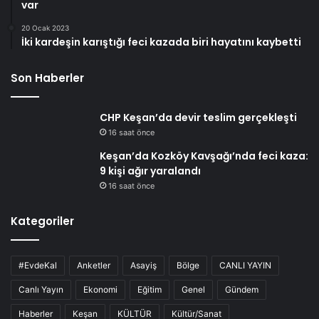
var
20 Ocak 2023
İki kardeşin karıştığı feci kazada biri hayatını kaybetti
Son Haberler
CHP Keşan’da devir teslim gerçekleşti
16 saat önce
Keşan’da Kozköy Kavşağı’nda feci kaza:
9 kişi ağır yaralandı
16 saat önce
Kategoriler
#EvdeKal
Anketler
Asayiş
Bölge
CANLI YAYIN
Canlı Yayın
Ekonomi
Eğitim
Genel
Gündem
Haberler
Keşan
KÜLTÜR
Kültür/Sanat