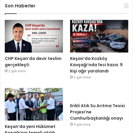
Son Haberler
CHP Keşan’da devir teslim
Keşan’da Kozköy
gerçekleşti
Kavşağı’nda feci kaza: 9
kişi ağır yaralandı
2 gün önce
2 gün önce
Erikli Atık Su Arıtma Tesisi
Projesi’ne
Cumhurbaşkanlığı onayı
4 gün önce
Keşan’da yeni Hükümet
Konağı’nın temeli atıldı