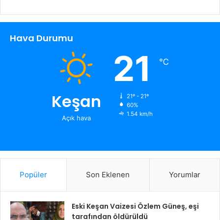
Hava Durumu
21
℃
Keşan
21º - 21º
60%
1.54 km/h
Açık hava
Popüler
Son Eklenen
Yorumlar
Eski Keşan Vaizesi Özlem Güneş, eşi
tarafından öldürüldü