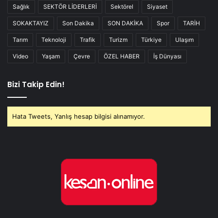
Sağlık
SEKTÖR LİDERLERİ
Sektörel
Siyaset
SOKAKTAYIZ
Son Dakika
SON DAKİKA
Spor
TARİH
Tarım
Teknoloji
Trafik
Turizm
Türkiye
Ulaşım
Video
Yaşam
Çevre
ÖZEL HABER
İş Dünyası
Bizi Takip Edin!
Hata Tweets, Yanlış hesap bilgisi alınamıyor.