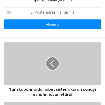
Spam Göndermeyeceğiz :)
E-
Posta
adresinizi
giriniz
Tam kapanmada nöbet sistemi kararı sanayi
esnafını isyan ettirdi