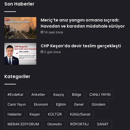
Son Haberler
Meriç’te anız yangını ormana sıçradı:
Havadan ve karadan müdahale sürüyor
14 saat önce
CHP Keşan’da devir teslim gerçekleşti
2 gün önce
Kategoriler
#EvdeKal
Anketler
Asayiş
Bölge
CANLI YAYIN
Canlı Yayın
Ekonomi
Eğitim
Genel
Gündem
Haberler
Keşan
KÜLTÜR
Kültür/Sanat
MERAK EDİYORUM
Otomotiv
RÖPORTAJ
SANAT