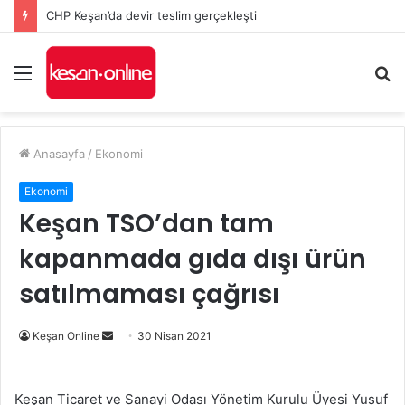
CHP Keşan’da devir teslim gerçekleşti
Menü
A
y
...
Anasayfa
/
Ekonomi
Ekonomi
Keşan TSO’dan tam
kapanmada gıda dışı ürün
satılmaması çağrısı
Bir
Keşan Online
30 Nisan 2021
e-
posta
Keşan Ticaret ve Sanayi Odası Yönetim Kurulu Üyesi Yusuf
göndermek