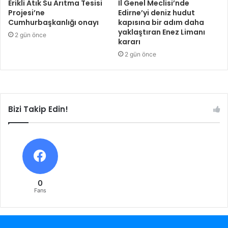
Erikli Atık Su Arıtma Tesisi
İl Genel Meclisi’nde
Projesi’ne
Edirne’yi deniz hudut
Cumhurbaşkanlığı onayı
kapısına bir adım daha
yaklaştıran Enez Limanı
2 gün önce
kararı
2 gün önce
Bizi Takip Edin!
0
Fans