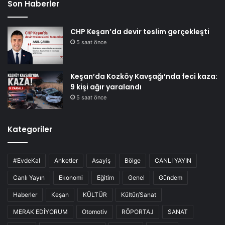
Son Haberler
CHP Keşan’da devir teslim gerçekleşti
5 saat önce
Keşan’da Kozköy Kavşağı’nda feci kaza:
9 kişi ağır yaralandı
5 saat önce
Kategoriler
#EvdeKal
Anketler
Asayiş
Bölge
CANLI YAYIN
Canlı Yayın
Ekonomi
Eğitim
Genel
Gündem
Haberler
Keşan
KÜLTÜR
Kültür/Sanat
MERAK EDİYORUM
Otomotiv
RÖPORTAJ
SANAT