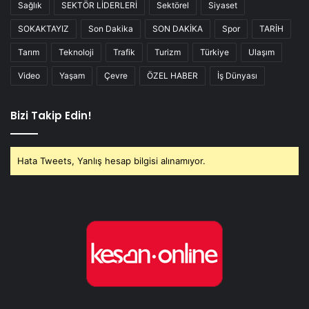
Sağlık
SEKTÖR LİDERLERİ
Sektörel
Siyaset
SOKAKTAYIZ
Son Dakika
SON DAKİKA
Spor
TARİH
Tarım
Teknoloji
Trafik
Turizm
Türkiye
Ulaşım
Video
Yaşam
Çevre
ÖZEL HABER
İş Dünyası
Bizi Takip Edin!
Hata Tweets, Yanlış hesap bilgisi alınamıyor.