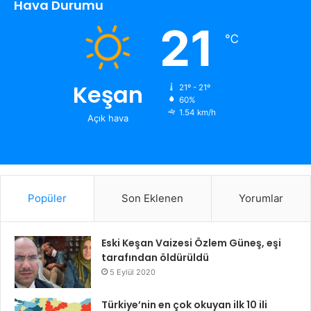
Hava Durumu
21
℃
Keşan
21º - 21º
60%
1.54 km/h
Açık hava
Popüler
Son Eklenen
Yorumlar
Eski Keşan Vaizesi Özlem Güneş, eşi
tarafından öldürüldü
5 Eylül 2020
Türkiye’nin en çok okuyan ilk 10 ili