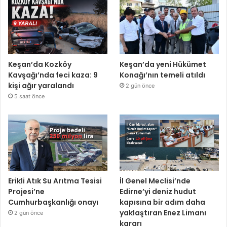
Keşan’da Kozköy
Keşan’da yeni Hükümet
Kavşağı’nda feci kaza: 9
Konağı’nın temeli atıldı
kişi ağır yaralandı
2 gün önce
5 saat önce
Erikli Atık Su Arıtma Tesisi
İl Genel Meclisi’nde
Projesi’ne
Edirne’yi deniz hudut
Cumhurbaşkanlığı onayı
kapısına bir adım daha
yaklaştıran Enez Limanı
2 gün önce
kararı