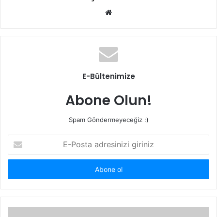
Web
sitesi
E-Bültenimize
Abone Olun!
Spam Göndermeyeceğiz :)
E-
Posta
adresinizi
giriniz