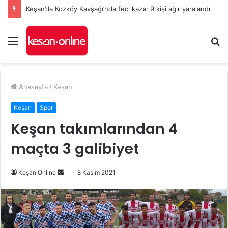
Keşan’da Kozköy Kavşağı’nda feci kaza: 9 kişi ağır yaralandı
Menü
A
y
...
Anasayfa
/
Keşan
Keşan
Spor
Keşan takımlarından 4
maçta 3 galibiyet
Bir
Keşan Online
8 Kasım 2021
e-
posta
göndermek