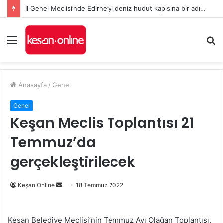
İl Genel Meclisi’nde Edirne’yi deniz hudut kapısına bir adım daha yaklaştıran Enez Limanı kararı
Menü
A
y
...
Anasayfa
/
Genel
Genel
Keşan Meclis Toplantısı 21
Temmuz’da
gerçekleştirilecek
Bir
Keşan Online
18 Temmuz 2022
e-
posta
Keşan Belediye Meclisi’nin Temmuz Ayı Olağan Toplantısı,
göndermek