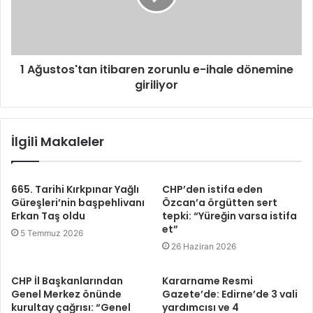
1 Ağustos'tan itibaren zorunlu e-ihale dönemine
giriliyor
İlgili Makaleler
665. Tarihi Kırkpınar Yağlı
CHP’den istifa eden
Güreşleri’nin başpehlivanı
Özcan’a örgütten sert
Erkan Taş oldu
tepki: “Yüreğin varsa istifa
et”
5 Temmuz 2026
26 Haziran 2026
CHP İl Başkanlarından
Kararname Resmi
Genel Merkez önünde
Gazete’de: Edirne’de 3 vali
kurultay çağrısı: “Genel
yardımcısı ve 4