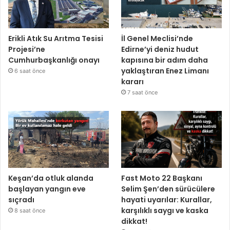
Erikli Atık Su Arıtma Tesisi
İl Genel Meclisi’nde
Projesi’ne
Edirne’yi deniz hudut
Cumhurbaşkanlığı onayı
kapısına bir adım daha
yaklaştıran Enez Limanı
6 saat önce
kararı
7 saat önce
Keşan’da otluk alanda
Fast Moto 22 Başkanı
başlayan yangın eve
Selim Şen’den sürücülere
sıçradı
hayati uyarılar: Kurallar,
karşılıklı saygı ve kaska
8 saat önce
dikkat!