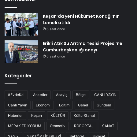
Keşan’da yeni Hükümet Konağı’nın
temeli atıldı
6 saat önce
Erikli Atık Su Arıtma Tesisi Projesi’ne
Cumhurbaşkanlığı onayı
6 saat önce
Kategoriler
#EvdeKal
Anketler
Asayiş
Bölge
CANLI YAYIN
Canlı Yayın
Ekonomi
Eğitim
Genel
Gündem
Haberler
Keşan
KÜLTÜR
Kültür/Sanat
MERAK EDİYORUM
Otomotiv
RÖPORTAJ
SANAT
Sağlık
SEKTÖR LİDERLERİ
Sektörel
Siyaset