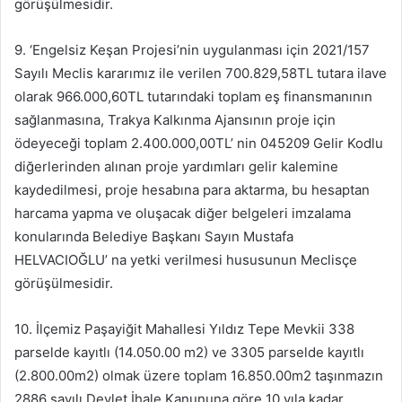
görüşülmesidir.
9. ‘Engelsiz Keşan Projesi’nin uygulanması için 2021/157
Sayılı Meclis kararımız ile verilen 700.829,58TL tutara ilave
olarak 966.000,60TL tutarındaki toplam eş finansmanının
sağlanmasına, Trakya Kalkınma Ajansının proje için
ödeyeceği toplam 2.400.000,00TL’ nin 045209 Gelir Kodlu
diğerlerinden alınan proje yardımları gelir kalemine
kaydedilmesi, proje hesabına para aktarma, bu hesaptan
harcama yapma ve oluşacak diğer belgeleri imzalama
konularında Belediye Başkanı Sayın Mustafa
HELVACIOĞLU’ na yetki verilmesi hususunun Meclisçe
görüşülmesidir.
10. İlçemiz Paşayiğit Mahallesi Yıldız Tepe Mevkii 338
parselde kayıtlı (14.050.00 m2) ve 3305 parselde kayıtlı
(2.800.00m2) olmak üzere toplam 16.850.00m2 taşınmazın
2886 sayılı Devlet İhale Kanununa göre 10 yıla kadar