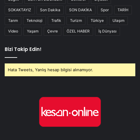
SOKAKTAYIZ
Son Dakika
SON DAKİKA
Spor
TARİH
Tarım
Teknoloji
Trafik
Turizm
Türkiye
Ulaşım
Video
Yaşam
Çevre
ÖZEL HABER
İş Dünyası
Bizi Takip Edin!
Hata Tweets, Yanlış hesap bilgisi alınamıyor.