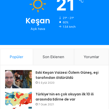
21
℃
Keşan
21º - 21º
60%
1.54 km/h
Açık hava
Popüler
Son Eklenen
Yorumlar
Eski Keşan Vaizesi Özlem Güneş, eşi
tarafından öldürüldü
5 Eylül 2020
Türkiye’nin en çok okuyan ilk 10 ili
arasında Edirne de var
7 Ocak 2021