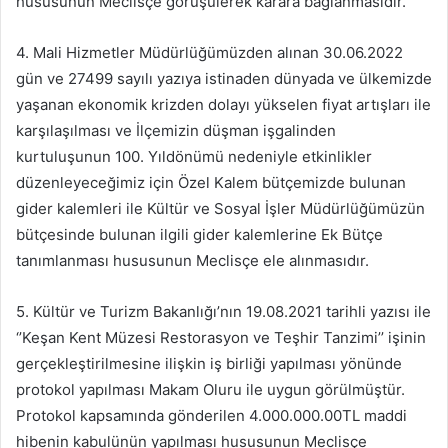
hususunun Meclisçe görüşülerek karara bağlanmasıdır.
4. Mali Hizmetler Müdürlüğümüzden alınan 30.06.2022
gün ve 27499 sayılı yazıya istinaden dünyada ve ülkemizde
yaşanan ekonomik krizden dolayı yükselen fiyat artışları ile
karşılaşılması ve İlçemizin düşman işgalinden
kurtuluşunun 100. Yıldönümü nedeniyle etkinlikler
düzenleyeceğimiz için Özel Kalem bütçemizde bulunan
gider kalemleri ile Kültür ve Sosyal İşler Müdürlüğümüzün
bütçesinde bulunan ilgili gider kalemlerine Ek Bütçe
tanımlanması hususunun Meclisçe ele alınmasıdır.
5. Kültür ve Turizm Bakanlığı’nın 19.08.2021 tarihli yazısı ile
‘’Keşan Kent Müzesi Restorasyon ve Teşhir Tanzimi’’ işinin
gerçekleştirilmesine ilişkin iş birliği yapılması yönünde
protokol yapılması Makam Oluru ile uygun görülmüştür.
Protokol kapsamında gönderilen 4.000.000.00TL maddi
hibenin kabulünün yapılması hususunun Meclisçe