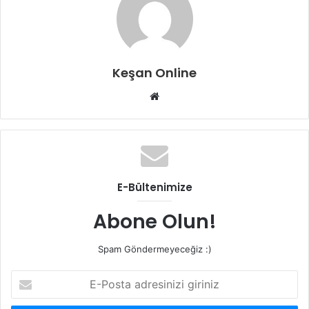
Keşan Online
Web
sitesi
E-Bültenimize
Abone Olun!
Spam Göndermeyeceğiz :)
E-
Posta
adresinizi