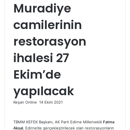
Muradiye
camilerinin
restorasyon
ihalesi 27
Ekim’de
yapılacak
Bir
Keşan Online
14 Ekim 2021
e-
posta
göndermek
TBMM KEFEK Başkanı, AK Parti Edirne Milletvekili
Fatma
Aksal
, Edirne’de gerçekleştirilecek olan restorasyonların