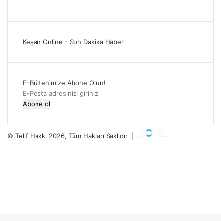
Keşan Online - Son Dakika Haber
E-Bültenimize Abone Olun!
E-
Posta
adresinizi
giriniz
© Telif Hakkı 2026, Tüm Hakları Saklıdır |
Facebook
Twitter
YouTube
Instagram
RSS
Facebook
Twitter
WhatsApp
Telegram
Viber
Başa
dön