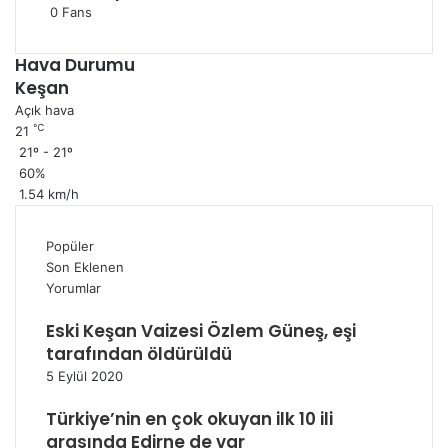
0
Fans
Hava Durumu
Keşan
Açık hava
℃
21
21º - 21º
60%
1.54 km/h
Popüler
Son Eklenen
Yorumlar
Eski Keşan Vaizesi Özlem Güneş, eşi
tarafından öldürüldü
5 Eylül 2020
Türkiye’nin en çok okuyan ilk 10 ili
arasında Edirne de var