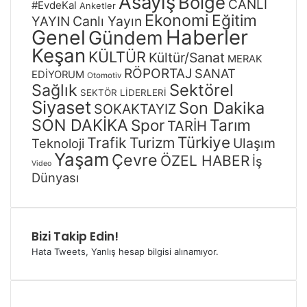
Asayiş
Bölge
CANLI
#EvdeKal
Anketler
Ekonomi
Eğitim
Canlı Yayın
YAYIN
Genel
Haberler
Gündem
Keşan
KÜLTÜR
Kültür/Sanat
MERAK
RÖPORTAJ
SANAT
EDİYORUM
Otomotiv
Sağlık
Sektörel
SEKTÖR LİDERLERİ
Siyaset
Son Dakika
SOKAKTAYIZ
SON DAKİKA
Spor
Tarım
TARİH
Türkiye
Trafik
Turizm
Ulaşım
Teknoloji
Yaşam
Çevre
ÖZEL HABER
İş
Video
Dünyası
Bizi Takip Edin!
Hata Tweets, Yanlış hesap bilgisi alınamıyor.