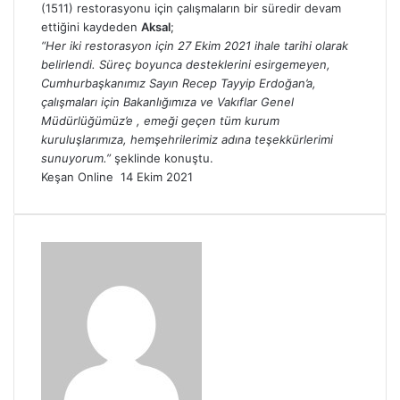
(1511) restorasyonu için çalışmaların bir süredir devam
ettiğini kaydeden
Aksal
;
“Her iki restorasyon için 27 Ekim 2021 ihale tarihi olarak
belirlendi. Süreç boyunca desteklerini esirgemeyen,
Cumhurbaşkanımız Sayın Recep Tayyip Erdoğan’a,
çalışmaları için Bakanlığımıza ve Vakıflar Genel
Müdürlüğümüz’e , emeği geçen tüm kurum
kuruluşlarımıza, hemşehrilerimiz adına teşekkürlerimi
sunuyorum.”
şeklinde konuştu.
Bir
Keşan Online
14 Ekim 2021
e-
posta
göndermek