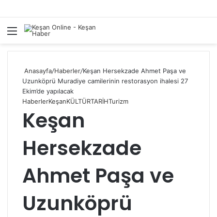
Menü
A
y
...
Anasayfa
/
Haberler
/
Keşan Hersekzade Ahmet Paşa ve
Uzunköprü Muradiye camilerinin restorasyon ihalesi 27
Ekim’de yapılacak
Haberler
Keşan
KÜLTÜR
TARİH
Turizm
Keşan
Hersekzade
Ahmet Paşa ve
Uzunköprü