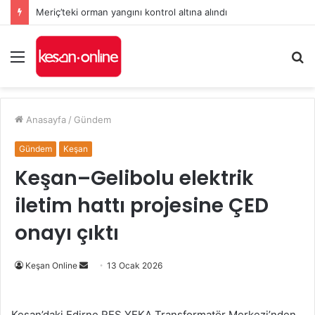
Meriç’teki orman yangını kontrol altına alındı
Menü
A
y
...
Anasayfa
/
Gündem
Gündem
Keşan
Keşan–Gelibolu elektrik
iletim hattı projesine ÇED
onayı çıktı
Bir
Keşan Online
13 Ocak 2026
e-
posta
Keşan’daki Edirne RES YEKA Transformatör Merkezi’nden