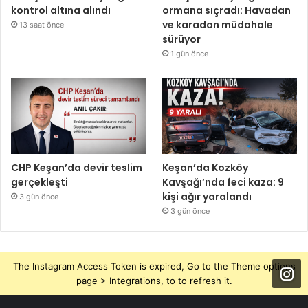
kontrol altına alındı
ormana sıçradı: Havadan
ve karadan müdahale
13 saat önce
sürüyor
1 gün önce
CHP Keşan’da devir teslim
Keşan’da Kozköy
gerçekleşti
Kavşağı’nda feci kaza: 9
kişi ağır yaralandı
3 gün önce
3 gün önce
The Instagram Access Token is expired, Go to the Theme options
page > Integrations, to to refresh it.