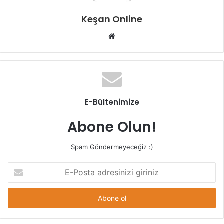
Keşan Online
Web
sitesi
E-Bültenimize
Abone Olun!
Spam Göndermeyeceğiz :)
E-
Posta
adresinizi
giriniz