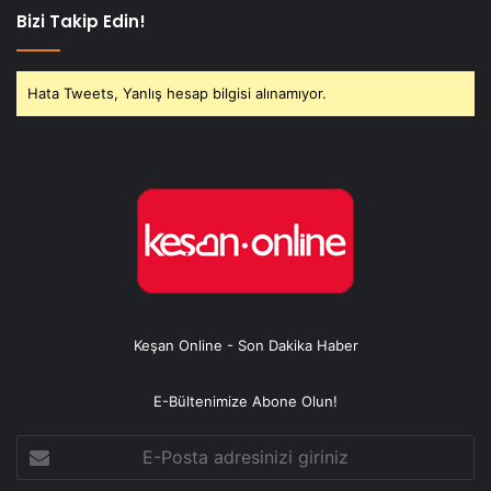
Bizi Takip Edin!
Hata Tweets, Yanlış hesap bilgisi alınamıyor.
Keşan Online - Son Dakika Haber
E-Bültenimize Abone Olun!
E-
Posta