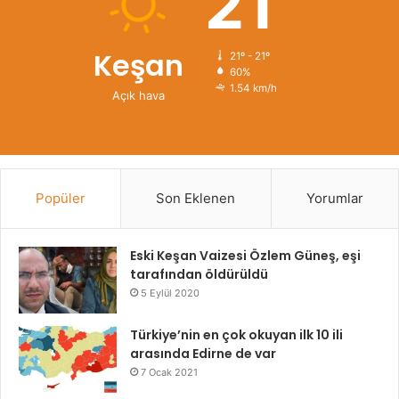
21
Keşan
21º - 21º
60%
1.54 km/h
Açık hava
Popüler
Son Eklenen
Yorumlar
Eski Keşan Vaizesi Özlem Güneş, eşi
tarafından öldürüldü
5 Eylül 2020
Türkiye’nin en çok okuyan ilk 10 ili
arasında Edirne de var
7 Ocak 2021