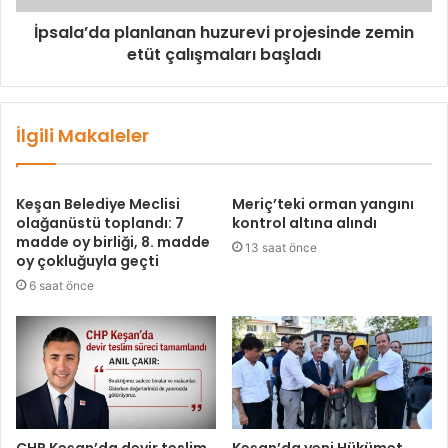
İpsala’da planlanan huzurevi projesinde zemin
etüt çalışmaları başladı
İlgili Makaleler
Keşan Belediye Meclisi
Meriç’teki orman yangını
olağanüstü toplandı: 7
kontrol altına alındı
madde oy birliği, 8. madde
13 saat önce
oy çokluğuyla geçti
6 saat önce
CHP Keşan’da devir teslim
Keşan’da yeni Hükümet