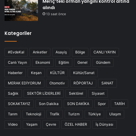
Meriç’teki orman yangını kontrol altına
alındı
13 saat önce
Kategoriler
#EvdeKal
Anketler
Asayiş
Bölge
CANLI YAYIN
Canlı Yayın
Ekonomi
Eğitim
Genel
Gündem
Haberler
Keşan
KÜLTÜR
Kültür/Sanat
MERAK EDİYORUM
Otomotiv
RÖPORTAJ
SANAT
Sağlık
SEKTÖR LİDERLERİ
Sektörel
Siyaset
SOKAKTAYIZ
Son Dakika
SON DAKİKA
Spor
TARİH
Tarım
Teknoloji
Trafik
Turizm
Türkiye
Ulaşım
Video
Yaşam
Çevre
ÖZEL HABER
İş Dünyası