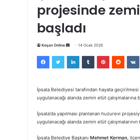
projesinde zemi
başladı
Bir
Keşan Online
14 Ocak 2026
e-
Facebook
Twitter
LinkedIn
Tumblr
Pinterest
Reddit
posta
göndermek
İpsala Belediyesi tarafından hayata geçirilmes
uygulanacağı alanda zemin etüt çalışmalarına b
İpsala’da yapılması planlanan huzurevi projesiyl
uygulanacağı alanda zemin etüt çalışmalarının baş
İpsala Belediye Başkanı
Mehmet Kerman,
ilçen