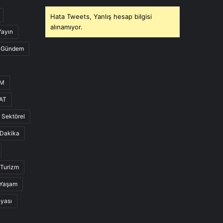
Hata Tweets, Yanlış hesap bilgisi
alınamıyor.
Yayın
Gündem
UM
AT
Sektörel
Dakika
Turizm
Yaşam
nyası