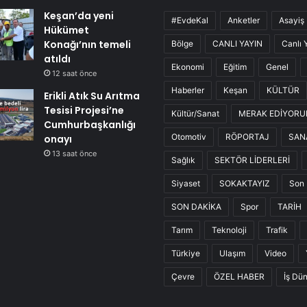
Keşan’da yeni
#EvdeKal
Anketler
Asayiş
Hükümet
Konağı’nın temeli
Bölge
CANLI YAYIN
Canlı 
atıldı
Ekonomi
Eğitim
Genel
12 saat önce
Haberler
Keşan
KÜLTÜR
Erikli Atık Su Arıtma
Tesisi Projesi’ne
Kültür/Sanat
MERAK EDİYOR
Cumhurbaşkanlığı
Otomotiv
RÖPORTAJ
SAN
onayı
13 saat önce
Sağlık
SEKTÖR LİDERLERİ
Siyaset
SOKAKTAYIZ
Son 
SON DAKİKA
Spor
TARİH
Tarım
Teknoloji
Trafik
Türkiye
Ulaşım
Video
Çevre
ÖZEL HABER
İş Dü