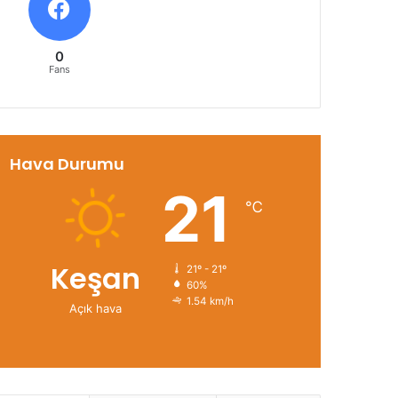
0
Fans
Hava Durumu
21
℃
Keşan
21º - 21º
60%
1.54 km/h
Açık hava