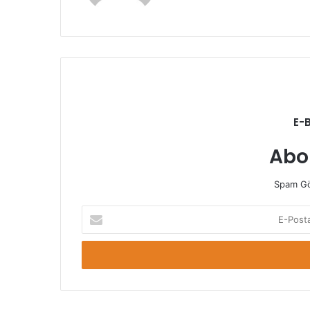
E-
Abo
Spam Gö
E-
Posta
adresinizi
giriniz