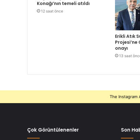
Konağı’nın temeli atıldı
12 saat önce
Erikli Atık 
Projesi’ne
onayı
13 saat önc
The Instagram A
Çok Görüntülenenler
Son Hab