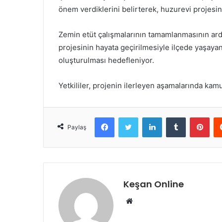
önem verdiklerini belirterek, huzurevi projesinin
Zemin etüt çalışmalarının tamamlanmasının ard
projesinin hayata geçirilmesiyle ilçede yaşayan
oluşturulması hedefleniyor.
Yetkililer, projenin ilerleyen aşamalarında kamu
Facebook
Twitter
LinkedIn
Tumblr
Pint
Paylaş
Keşan Online
Web
sitesi