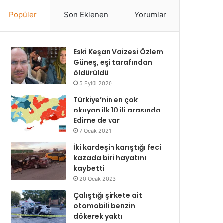
Popüler
Son Eklenen
Yorumlar
Eski Keşan Vaizesi Özlem
Güneş, eşi tarafından
öldürüldü
5 Eylül 2020
Türkiye’nin en çok
okuyan ilk 10 ili arasında
Edirne de var
7 Ocak 2021
İki kardeşin karıştığı feci
kazada biri hayatını
kaybetti
20 Ocak 2023
Çalıştığı şirkete ait
otomobili benzin
dökerek yaktı