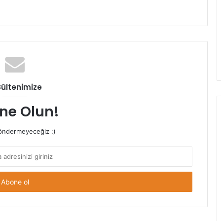
Bültenimize
ne Olun!
ndermeyeceğiz :)