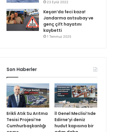
23 Eylül 2022
Keşan’da feci kaza!
Jandarma astsubay ve
genç çift hayatını
kaybetti
1 Temmuz 2025
Son Haberler
Erikli Atık Su Arıtma
İl Genel Meclisi’nde
Tesisi Projesi’ne
Edirne’yi deniz
Cumhurbaşkanlığı
hudut kapısına bir
onayı
adım daha