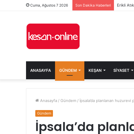
Erikli At
Cuma, Ağustos 7 2026
Son Dakika Haberleri
ANASAYFA
GÜNDEM
KEŞAN
SIYASET
Anasayfa
/
Gündem
/
İpsala’da planlanan huzurevi 
Gündem
İpsala’da planl