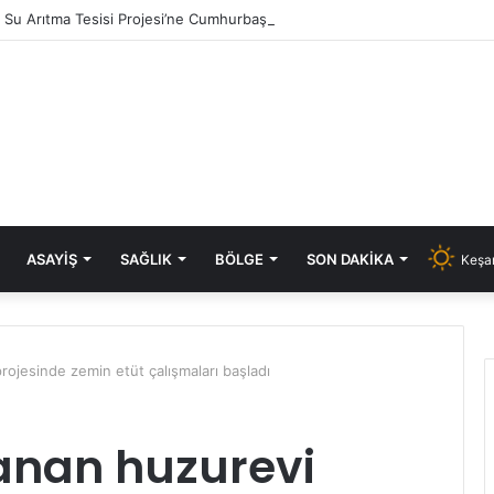
ık Su Arıtma Tesisi Projesi’ne Cumhurbaşkanlığı onayı
ASAYIŞ
SAĞLIK
BÖLGE
SON DAKIKA
Keşan
projesinde zemin etüt çalışmaları başladı
anan huzurevi