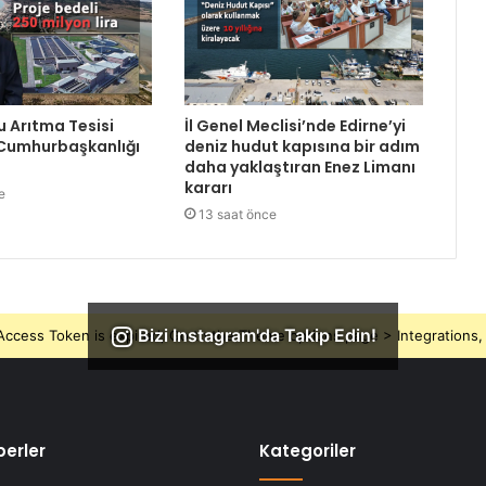
Su Arıtma Tesisi
İl Genel Meclisi’nde Edirne’yi
 Cumhurbaşkanlığı
deniz hudut kapısına bir adım
daha yaklaştıran Enez Limanı
kararı
e
13 saat önce
Bizi Instagram'da Takip Edin!
ccess Token is expired, Go to the Theme options page > Integrations, t
erler
Kategoriler