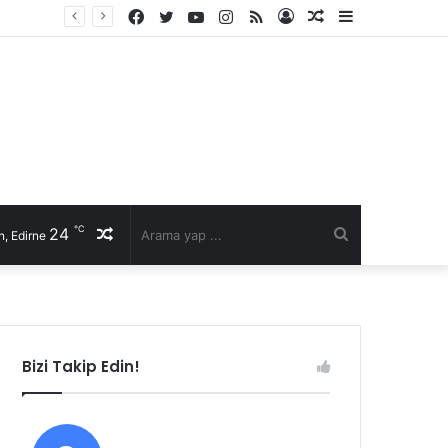
Facebook
Twitter
YouTube
Instagram
RSS
Kayıt
Rastgele
Kenar
Ol
Makale
Bölmesi
℃
24
Rastgele
Arama
, Edirne
Makale
yap
...
Bizi Takip Edin!