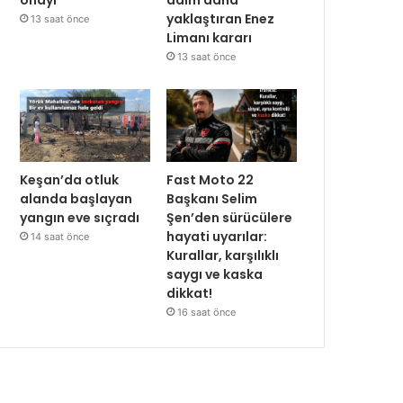
yaklaştıran Enez
13 saat önce
Limanı kararı
13 saat önce
Keşan’da otluk
Fast Moto 22
alanda başlayan
Başkanı Selim
yangın eve sıçradı
Şen’den sürücülere
hayati uyarılar:
14 saat önce
Kurallar, karşılıklı
saygı ve kaska
dikkat!
16 saat önce