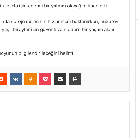
 İpsala için önemli bir yatırım olacağını ifade etti.
ından proje sürecinin hızlanması beklenirken, huzurevi
 yaşlı bireyler için güvenli ve modern bir yaşam alanı
oyunun bilgilendirileceğini belirtti.
erest
Reddit
VKontakte
Odnoklassniki
Pocket
E-Posta ile paylaş
Yazdır