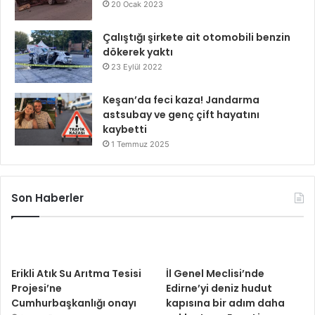
20 Ocak 2023
Çalıştığı şirkete ait otomobili benzin
dökerek yaktı
23 Eylül 2022
Keşan’da feci kaza! Jandarma
astsubay ve genç çift hayatını
kaybetti
1 Temmuz 2025
Son Haberler
Erikli Atık Su Arıtma Tesisi
İl Genel Meclisi’nde
Projesi’ne
Edirne’yi deniz hudut
Cumhurbaşkanlığı onayı
kapısına bir adım daha