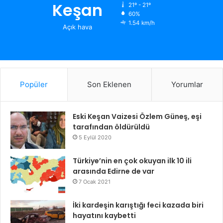
Keşan
21º - 21º
60%
1.54 km/h
Açık hava
Popüler
Son Eklenen
Yorumlar
Eski Keşan Vaizesi Özlem Güneş, eşi
tarafından öldürüldü
5 Eylül 2020
Türkiye’nin en çok okuyan ilk 10 ili
arasında Edirne de var
7 Ocak 2021
İki kardeşin karıştığı feci kazada biri
hayatını kaybetti