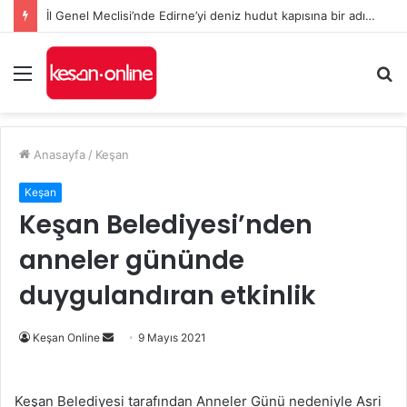
İl Genel Meclisi’nde Edirne’yi deniz hudut kapısına bir adım daha yaklaştıran Enez Limanı kararı
Menü
A
y
...
Anasayfa
/
Keşan
Keşan
Keşan Belediyesi’nden
anneler gününde
duygulandıran etkinlik
Bir
Keşan Online
9 Mayıs 2021
e-
posta
Keşan Belediyesi tarafından Anneler Günü nedeniyle Asri
göndermek