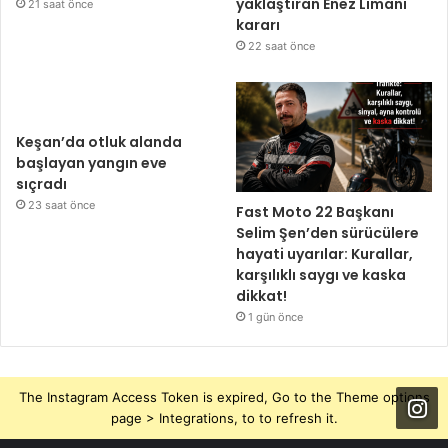
yaklaştıran Enez Limanı
21 saat önce
kararı
22 saat önce
Keşan’da otluk alanda
başlayan yangın eve
sıçradı
23 saat önce
Fast Moto 22 Başkanı
Selim Şen’den sürücülere
hayati uyarılar: Kurallar,
karşılıklı saygı ve kaska
dikkat!
1 gün önce
The Instagram Access Token is expired, Go to the Theme options
page > Integrations, to to refresh it.