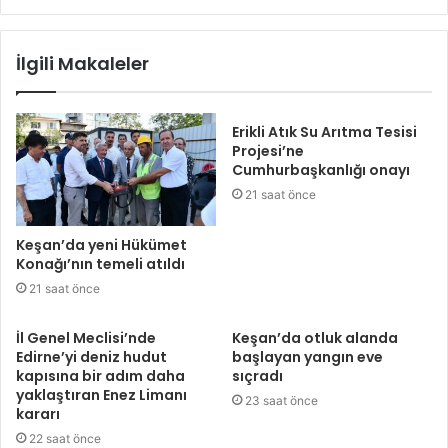
İlgili Makaleler
Erikli Atık Su Arıtma Tesisi
Projesi’ne
Cumhurbaşkanlığı onayı
21 saat önce
Keşan’da yeni Hükümet
Konağı’nın temeli atıldı
21 saat önce
İl Genel Meclisi’nde
Keşan’da otluk alanda
Edirne’yi deniz hudut
başlayan yangın eve
kapısına bir adım daha
sıçradı
yaklaştıran Enez Limanı
23 saat önce
kararı
22 saat önce