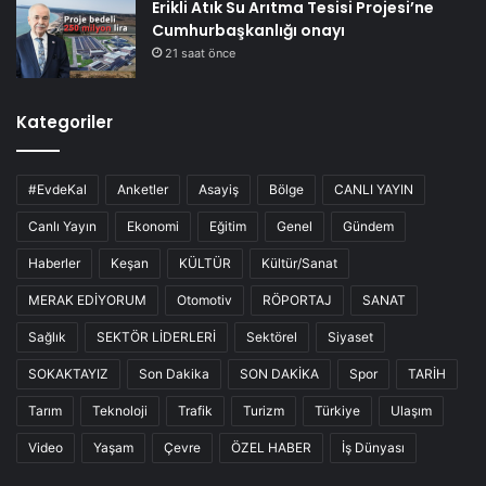
Erikli Atık Su Arıtma Tesisi Projesi’ne
Cumhurbaşkanlığı onayı
21 saat önce
Kategoriler
#EvdeKal
Anketler
Asayiş
Bölge
CANLI YAYIN
Canlı Yayın
Ekonomi
Eğitim
Genel
Gündem
Haberler
Keşan
KÜLTÜR
Kültür/Sanat
MERAK EDİYORUM
Otomotiv
RÖPORTAJ
SANAT
Sağlık
SEKTÖR LİDERLERİ
Sektörel
Siyaset
SOKAKTAYIZ
Son Dakika
SON DAKİKA
Spor
TARİH
Tarım
Teknoloji
Trafik
Turizm
Türkiye
Ulaşım
Video
Yaşam
Çevre
ÖZEL HABER
İş Dünyası