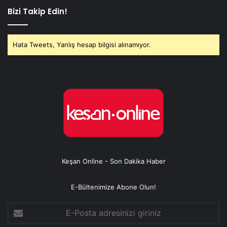
Bizi Takip Edin!
Hata Tweets, Yanlış hesap bilgisi alınamıyor.
Keşan Online - Son Dakika Haber
E-Bültenimize Abone Olun!
E-
Posta