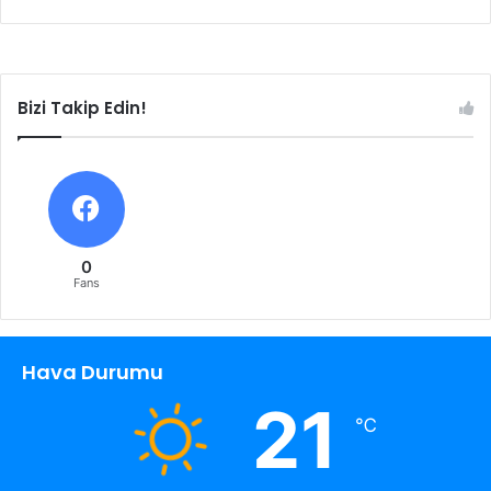
Bizi Takip Edin!
0
Fans
Hava Durumu
21
℃