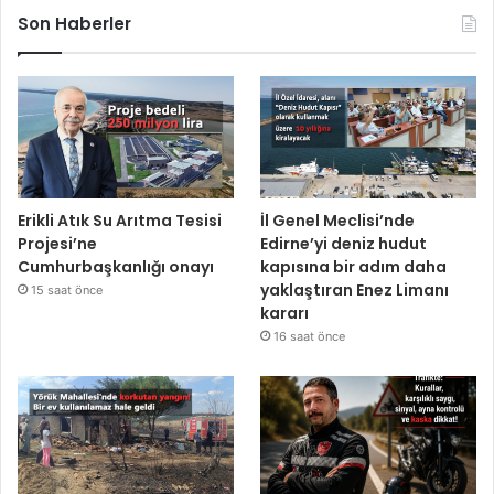
Son Haberler
Erikli Atık Su Arıtma Tesisi
İl Genel Meclisi’nde
Projesi’ne
Edirne’yi deniz hudut
Cumhurbaşkanlığı onayı
kapısına bir adım daha
yaklaştıran Enez Limanı
15 saat önce
kararı
16 saat önce