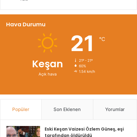
Hava Durumu
21
℃
Keşan
21º - 21º
60%
1.54 km/h
Açık hava
Popüler
Son Eklenen
Yorumlar
Eski Keşan Vaizesi Özlem Güneş, eşi
tarafından öldürüldü