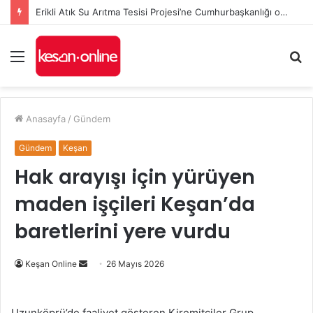
Erikli Atık Su Arıtma Tesisi Projesi’ne Cumhurbaşkanlığı onayı
Menü
A
y
...
Anasayfa
/
Gündem
Gündem
Keşan
Hak arayışı için yürüyen
maden işçileri Keşan’da
baretlerini yere vurdu
Bir
Keşan Online
26 Mayıs 2026
e-
posta
Uzunköprü’de faaliyet gösteren Kiremitçiler Grup