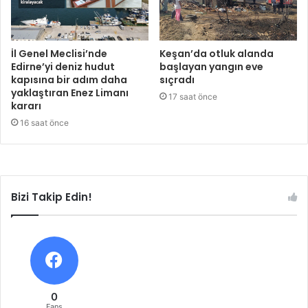
İl Genel Meclisi’nde
Keşan’da otluk alanda
Edirne’yi deniz hudut
başlayan yangın eve
kapısına bir adım daha
sıçradı
yaklaştıran Enez Limanı
17 saat önce
kararı
16 saat önce
Bizi Takip Edin!
0
Fans