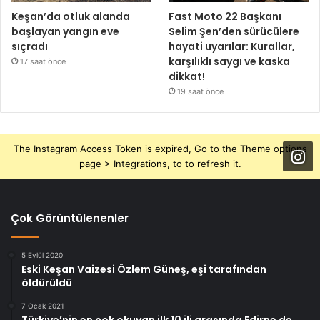
Keşan’da otluk alanda
Fast Moto 22 Başkanı
başlayan yangın eve
Selim Şen’den sürücülere
sıçradı
hayati uyarılar: Kurallar,
karşılıklı saygı ve kaska
17 saat önce
dikkat!
19 saat önce
The Instagram Access Token is expired, Go to the Theme options
page > Integrations, to to refresh it.
Çok Görüntülenenler
5 Eylül 2020
Eski Keşan Vaizesi Özlem Güneş, eşi tarafından
öldürüldü
7 Ocak 2021
Türkiye’nin en çok okuyan ilk 10 ili arasında Edirne de