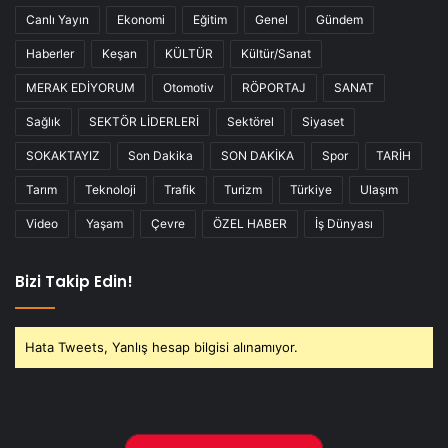
Canlı Yayın
Ekonomi
Eğitim
Genel
Gündem
Haberler
Keşan
KÜLTÜR
Kültür/Sanat
MERAK EDİYORUM
Otomotiv
RÖPORTAJ
SANAT
Sağlık
SEKTÖR LİDERLERİ
Sektörel
Siyaset
SOKAKTAYIZ
Son Dakika
SON DAKİKA
Spor
TARİH
Tarım
Teknoloji
Trafik
Turizm
Türkiye
Ulaşım
Video
Yaşam
Çevre
ÖZEL HABER
İş Dünyası
Bizi Takip Edin!
Hata Tweets, Yanlış hesap bilgisi alınamıyor.