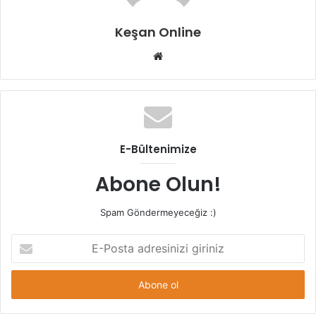
Keşan Online
Web
sitesi
E-Bültenimize
Abone Olun!
Spam Göndermeyeceğiz :)
E-
Posta
adresinizi
giriniz