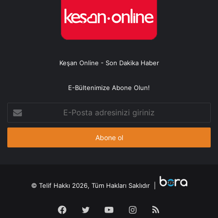
Keşan Online - Son Dakika Haber
E-Bültenimize Abone Olun!
E-
Posta
adresinizi
giriniz
© Telif Hakkı 2026, Tüm Hakları Saklıdır |
Facebook
Twitter
YouTube
Instagram
RSS