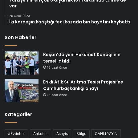
var
20 Ocak 2023
İki kardeşin karıştığı feci kazada biri hayatını kaybetti
Son Haberler
Keşan’da yeni Hükümet Konağı’nın
temeli atıldı
15 saat önce
Erikli Atık Su Arıtma Tesisi Projesi’ne
Cumhurbaşkanlığı onayı
15 saat önce
Kategoriler
#EvdeKal
Anketler
Asayiş
Bölge
CANLI YAYIN