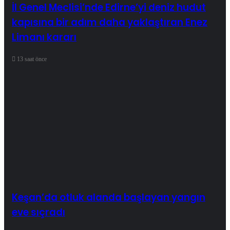
İl Genel Meclisi’nde Edirne’yi deniz hudut
kapısına bir adım daha yaklaştıran Enez
Limanı kararı
13 saat önce
Keşan’da otluk alanda başlayan yangın
eve sıçradı