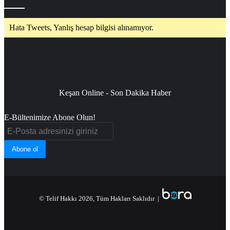
Hata Tweets, Yanlış hesap bilgisi alınamıyor.
Keşan Online - Son Dakika Haber
E-Bültenimize Abone Olun!
E-
Posta
adresinizi
giriniz
© Telif Hakkı 2026, Tüm Hakları Saklıdır |