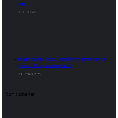
yaktı
23 Eylül 2022
Keşan’da feci kaza! Jandarma astsubay ve
genç çift hayatını kaybetti
1 Temmuz 2025
Son Haberler