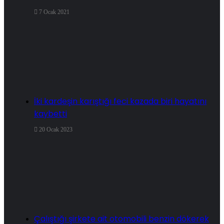
7 Ocak 2021
İki kardeşin karıştığı feci kazada biri hayatını
kaybetti
20 Ocak 2023
Çalıştığı şirkete ait otomobili benzin dökerek