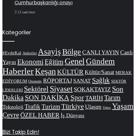
Cumhurbaşkanlığı onayı
12 saat önce
Kategoriler
Asayiş
Bölge
CANLI YAYIN
Canlı
#EvdeKal
Anketler
Genel
Gündem
Ekonomi
Eğitim
Yayın
Haberler
Keşan
KÜLTÜR
Kültür/Sanat
MERAK
Sağlık
RÖPORTAJ
SANAT
EDİYORUM
SEKTÖR
Otomotiv
Siyaset
Sektörel
Son
SOKAKTAYIZ
LİDERLERİ
Dakika
SON DAKİKA
Spor
Tarım
TARİH
Yaşam
Türkiye
Trafik
Turizm
Ulaşım
Teknoloji
Video
Çevre
ÖZEL HABER
İş Dünyası
Bizi Takip Edin!