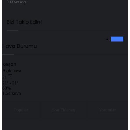
13 saat önce
Bizi Takip Edin!
0
Fans
Hava Durumu
Keşan
Açık hava
℃
21
21º - 21º
60%
1.54 km/h
Popüler
Son Eklenen
Yorumlar