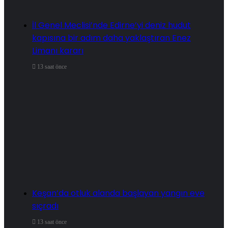
İl Genel Meclisi’nde Edirne’yi deniz hudut
kapısına bir adım daha yaklaştıran Enez
Limanı kararı
13 saat önce
Keşan’da otluk alanda başlayan yangın eve
sıçradı
13 saat önce