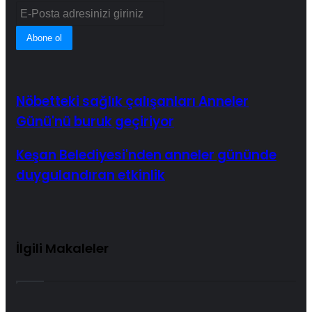
E-
Posta
adresinizi
giriniz
Nöbetteki sağlık çalışanları Anneler
Günü'nü buruk geçiriyor
Keşan Belediyesi'nden anneler gününde
duygulandıran etkinlik
İlgili Makaleler