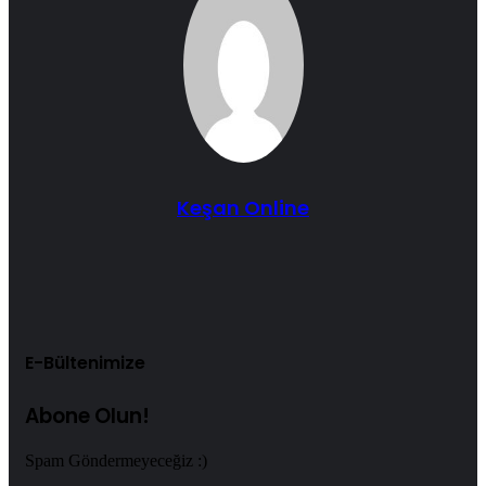
Keşan Online
Web
sitesi
E-Bültenimize
Abone Olun!
Spam Göndermeyeceğiz :)