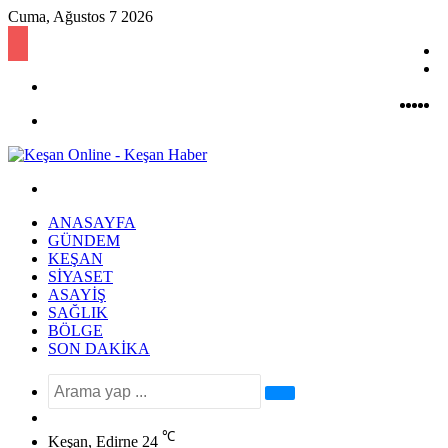
Cuma, Ağustos 7 2026
K
B
R
Kayıt
M
Ol
Face
Twit
Yo
In
Menü
Arama
yap
ANASAYFA
...
GÜNDEM
KEŞAN
SIYASET
ASAYIŞ
SAĞLIK
BÖLGE
SON DAKIKA
Arama
Rastgele
yap
Makale
℃
Keşan, Edirne
24
...