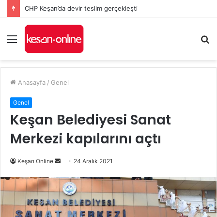
Keşan’da Kozköy Kavşağı’nda feci kaza: 9 kişi ağır yaralandı
Menü
A
y
...
Anasayfa
/
Genel
Genel
Keşan Belediyesi Sanat
Merkezi kapılarını açtı
Bir
Keşan Online
24 Aralık 2021
e-
posta
göndermek