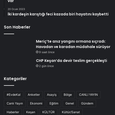
var
20 Ocak 2023
İki kardeşin karıştığı feci kazada biri hayatını kaybetti
Son Haberler
Meriç’te anız yangını ormana sıçradı:
Havadan ve karadan müdahale sürüyor
9 saat önce
CHP Keşan’da devir teslim gerçekleşti
2 gün önce
Kategoriler
#EvdeKal
Anketler
Asayiş
Bölge
CANLI YAYIN
Canlı Yayın
Ekonomi
Eğitim
Genel
Gündem
Haberler
Keşan
KÜLTÜR
Kültür/Sanat