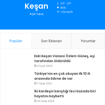
Keşan
21º - 21º
60%
1.54 km/h
Açık hava
Popüler
Son Eklenen
Yorumlar
Eski Keşan Vaizesi Özlem Güneş, eşi
tarafından öldürüldü
5 Eylül 2020
Türkiye’nin en çok okuyan ilk 10 ili
arasında Edirne de var
7 Ocak 2021
İki kardeşin karıştığı feci kazada biri
hayatını kaybetti
20 Ocak 2023