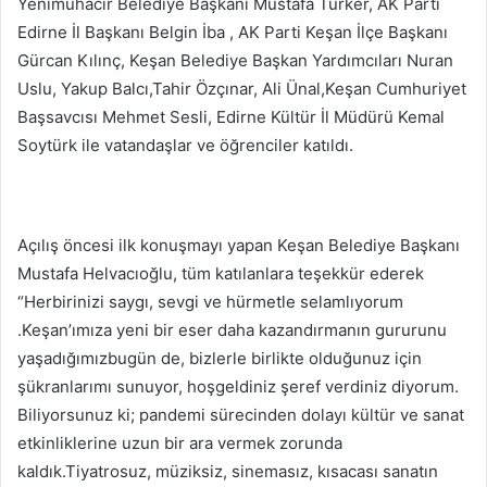
Yenimuhacır Belediye Başkanı Mustafa Türker, AK Parti
Edirne İl Başkanı Belgin İba , AK Parti Keşan İlçe Başkanı
Gürcan Kılınç, Keşan Belediye Başkan Yardımcıları Nuran
Uslu, Yakup Balcı,Tahir Özçınar, Ali Ünal,Keşan Cumhuriyet
Başsavcısı Mehmet Sesli, Edirne Kültür İl Müdürü Kemal
Soytürk ile vatandaşlar ve öğrenciler katıldı.
Açılış öncesi ilk konuşmayı yapan Keşan Belediye Başkanı
Mustafa Helvacıoğlu, tüm katılanlara teşekkür ederek
“Herbirinizi saygı, sevgi ve hürmetle selamlıyorum
.Keşan’ımıza yeni bir eser daha kazandırmanın gururunu
yaşadığımızbugün de, bizlerle birlikte olduğunuz için
şükranlarımı sunuyor, hoşgeldiniz şeref verdiniz diyorum.
Biliyorsunuz ki; pandemi sürecinden dolayı kültür ve sanat
etkinliklerine uzun bir ara vermek zorunda
kaldık.Tiyatrosuz, müziksiz, sinemasız, kısacası sanatın