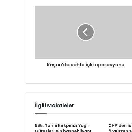
Keşan'da sahte içki operasyonu
İlgili Makaleler
665. Tarihi Kırkpınar Yağlı
CHP’den is
Güreşleri’nin başpehlivanı
örgütten se