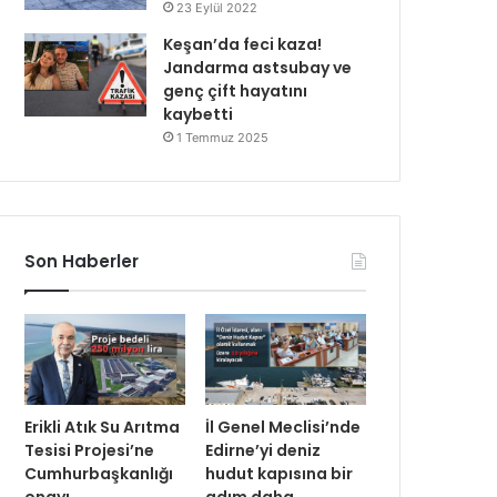
23 Eylül 2022
Keşan’da feci kaza!
Jandarma astsubay ve
genç çift hayatını
kaybetti
1 Temmuz 2025
Son Haberler
Erikli Atık Su Arıtma
İl Genel Meclisi’nde
Tesisi Projesi’ne
Edirne’yi deniz
Cumhurbaşkanlığı
hudut kapısına bir
onayı
adım daha