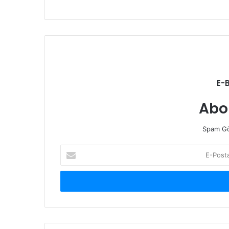
E-
Abo
Spam Gö
E-
Posta
adresinizi
giriniz