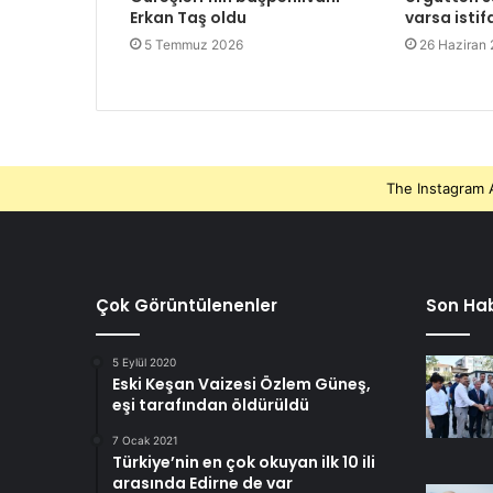
Erkan Taş oldu
varsa istif
5 Temmuz 2026
26 Haziran
The Instagram A
Çok Görüntülenenler
Son Hab
5 Eylül 2020
Eski Keşan Vaizesi Özlem Güneş,
eşi tarafından öldürüldü
7 Ocak 2021
Türkiye’nin en çok okuyan ilk 10 ili
arasında Edirne de var