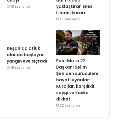
yaklaştıran Enez
18 saat önce
Limanı kararı
19 saat önce
Keşan’da otluk
alanda başlayan
Fast Moto 22
yangın eve sıçradı
Başkanı Selim
19 saat önce
Şen’den sürücülere
hayati uyarılar:
Kurallar, karşılıklı
saygı ve kaska
dikkat!
22 saat önce