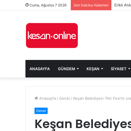
Erikli At
Cuma, Ağustos 7 2026
Son Dakika Haberleri
ANASAYFA
GÜNDEM
KEŞAN
SIYASET
Anasayfa
/
Genel
/
Keşan Belediyesi ‘Pet Fest’in sta
Genel
Keşan Belediyesi