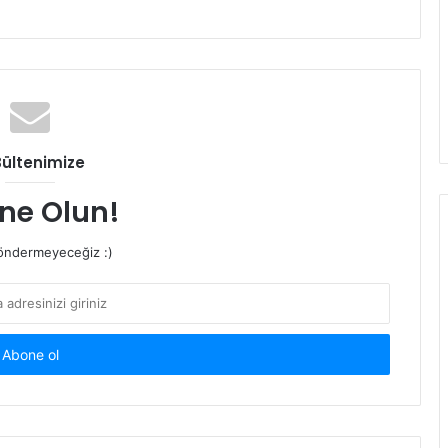
Bültenimize
ne Olun!
ndermeyeceğiz :)