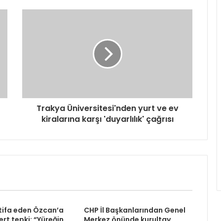
Trakya Üniversitesi'nden yurt ve ev
kiralarına karşı 'duyarlılık' çağrısı
tifa eden Özcan’a
CHP İl Başkanlarından Genel
rt tepki: “Yüreğin
Merkez önünde kurultay