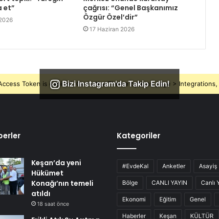
a et”
çağrısı: “Genel Başkanımız
Özgür Özel’dir”
 2026
17 Haziran 2026
Bizi Instagram'da Takip Edin!
ccess Token is expired, Go to the Theme options page > Integrations, t
erler
Kategoriler
Keşan’da yeni
#EvdeKal
Anketler
Asayiş
Hükümet
Konağı’nın temeli
Bölge
CANLI YAYIN
Canlı 
atıldı
Ekonomi
Eğitim
Genel
18 saat önce
Haberler
Keşan
KÜLTÜR