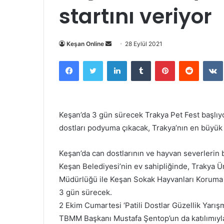
startını veriyor
Bir
Keşan Online
28 Eylül 2021
e-
Facebook
Twitter
LinkedIn
Tumblr
Pinterest
Reddit
posta
göndermek
Keşan’da 3 gün sürecek Trakya Pet Fest başlıyo
dostları podyuma çıkacak, Trakya’nın en büyük e
Keşan’da can dostlarının ve hayvan severlerin bi
Keşan Belediyesi’nin ev sahipliğinde, Trakya Ü
Müdürlüğü ile Keşan Sokak Hayvanları Koruma D
3 gün sürecek.
2 Ekim Cumartesi ‘Patili Dostlar Güzellik Yarışm
TBMM Başkanı Mustafa Şentop’un da katılımıyla