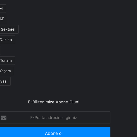
UM
AT
Sektörel
Dakika
Turizm
Yaşam
nyası
E-Bültenimize Abone Olun!
-
osta
dresinizi
iriniz