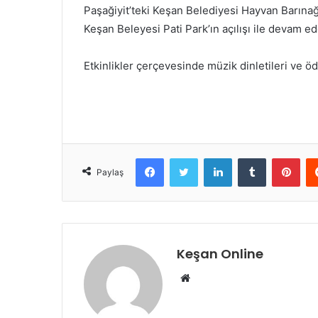
Paşağiyit’teki Keşan Belediyesi Hayvan Barınağ
Keşan Beleyesi Pati Park’ın açılışı ile devam e
Etkinlikler çerçevesinde müzik dinletileri ve ödü
Facebook
Twitter
LinkedIn
Tumblr
Pint
Paylaş
Keşan Online
Web
sitesi