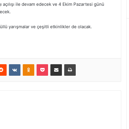
ı açılışı ile devam edecek ve 4 Ekim Pazartesi günü
decek.
llü yarışmalar ve çeşitli etkinlikler de olacak.
erest
Reddit
VKontakte
Odnoklassniki
Pocket
E-Posta ile paylaş
Yazdır