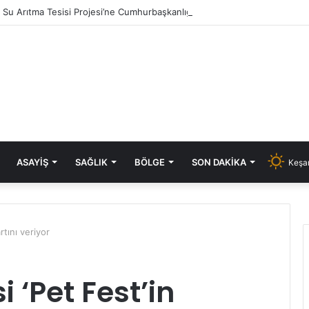
ık Su Arıtma Tesisi Projesi’ne Cumhurbaşkanlığı onayı
ASAYIŞ
SAĞLIK
BÖLGE
SON DAKIKA
Keşan
rtını veriyor
 ‘Pet Fest’in