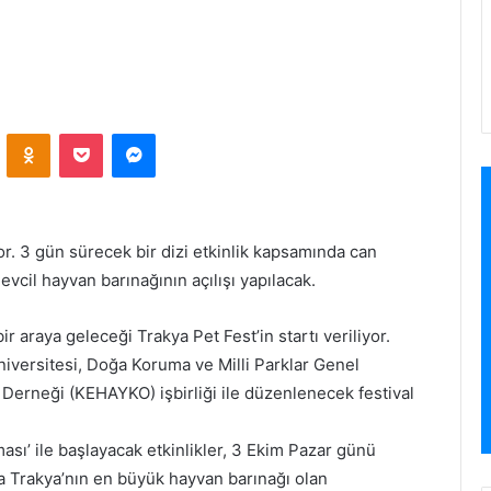
VKontakte
Odnoklassniki
Pocket
Messenger
r. 3 gün sürecek bir dizi etkinlik kapsamında can
vcil hayvan barınağının açılışı yapılacak.
r araya geleceği Trakya Pet Fest’in startı veriliyor.
niversitesi, Doğa Koruma ve Milli Parklar Genel
erneği (KEHAYKO) işbirliği ile düzenlenecek festival
ası’ ile başlayacak etkinlikler, 3 Ekim Pazar günü
 Trakya’nın en büyük hayvan barınağı olan