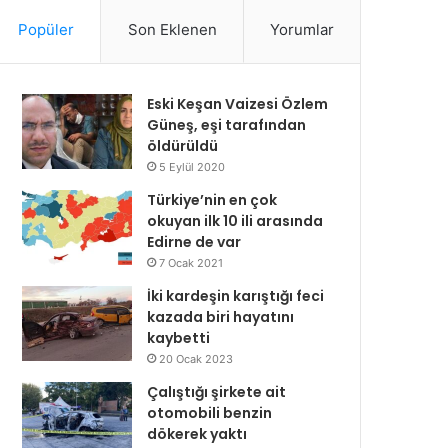
Popüler
Son Eklenen
Yorumlar
Eski Keşan Vaizesi Özlem
Güneş, eşi tarafından
öldürüldü
5 Eylül 2020
Türkiye’nin en çok
okuyan ilk 10 ili arasında
Edirne de var
7 Ocak 2021
İki kardeşin karıştığı feci
kazada biri hayatını
kaybetti
20 Ocak 2023
Çalıştığı şirkete ait
otomobili benzin
dökerek yaktı