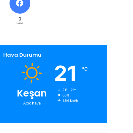
0
Fans
Hava Durumu
21
℃
Keşan
21º - 21º
60%
1.54 km/h
Açık hava