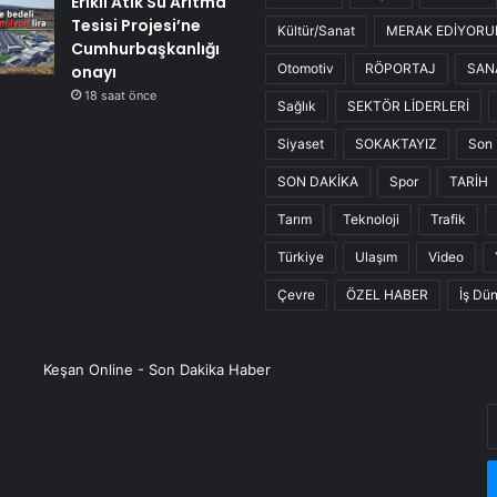
Erikli Atık Su Arıtma
Tesisi Projesi’ne
Kültür/Sanat
MERAK EDİYOR
Cumhurbaşkanlığı
Otomotiv
RÖPORTAJ
SAN
onayı
18 saat önce
Sağlık
SEKTÖR LİDERLERİ
Siyaset
SOKAKTAYIZ
Son 
SON DAKİKA
Spor
TARİH
Tarım
Teknoloji
Trafik
Türkiye
Ulaşım
Video
Çevre
ÖZEL HABER
İş Dü
Keşan Online - Son Dakika Haber
E
P
a
g