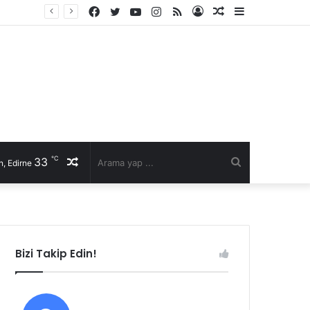
Facebook
Twitter
YouTube
Instagram
RSS
Kayıt
Rastgele
Kenar
Ol
Makale
Bölmesi
℃
33
Rastgele
Arama
, Edirne
Makale
yap
...
Bizi Takip Edin!