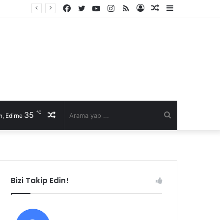
Facebook
Twitter
YouTube
Instagram
RSS
Kayıt
Rastgele
Kenar
Ol
Makale
Bölmesi
℃
35
Rastgele
Arama
, Edirne
Makale
yap
...
Bizi Takip Edin!