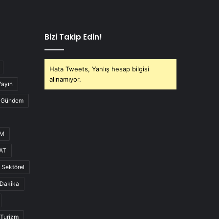
Bizi Takip Edin!
Hata Tweets, Yanlış hesap bilgisi
alınamıyor.
Yayın
Gündem
UM
AT
Sektörel
Dakika
Turizm