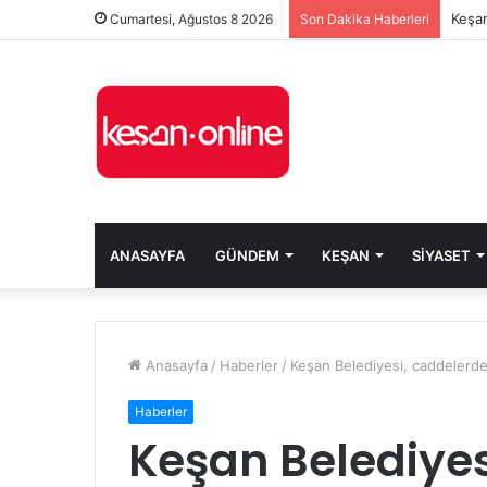
Keşan
Cumartesi, Ağustos 8 2026
Son Dakika Haberleri
ANASAYFA
GÜNDEM
KEŞAN
SIYASET
Anasayfa
/
Haberler
/
Keşan Belediyesi, caddelerde
Haberler
Keşan Belediyes