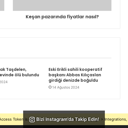
Keşan pazarında fiyatlar nasıl?
rak Taşdelen,
Eski Erikli sahili kooperatif
 evinde ölü bulundu
başkanı Abbas Kılıçaslan
girdiği denizde boğuldu
 2024
14 Ağustos 2024
Bizi Instagram'da Takip Edin!
ccess Token is expired, Go to the Theme options page > Integrations, t