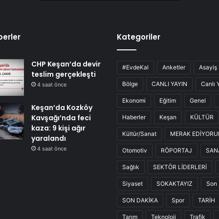
erler
Kategoriler
CHP Keşan’da devir
#EvdeKal
Anketler
Asayiş
teslim gerçekleşti
Bölge
CANLI YAYIN
Canlı 
4 saat önce
Ekonomi
Eğitim
Genel
Keşan’da Kozköy
Kavşağı’nda feci
Haberler
Keşan
KÜLTÜR
kaza: 9 kişi ağır
Kültür/Sanat
MERAK EDİYOR
yaralandı
4 saat önce
Otomotiv
RÖPORTAJ
SAN
Sağlık
SEKTÖR LİDERLERİ
Siyaset
SOKAKTAYIZ
Son 
SON DAKİKA
Spor
TARİH
Tarım
Teknoloji
Trafik