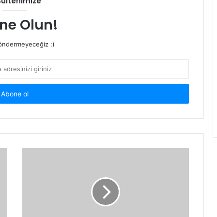
Bültenimize
ne Olun!
ndermeyeceğiz :)