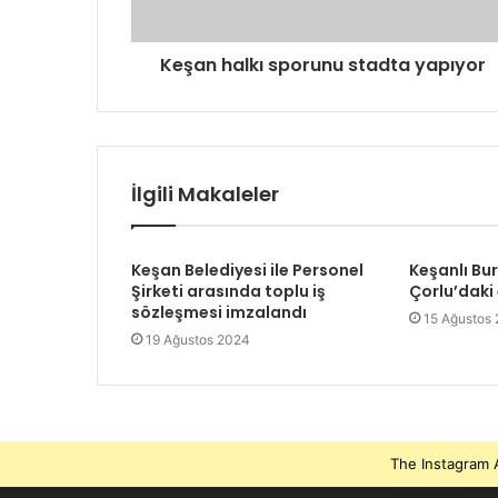
i
g
Keşan halkı sporunu stadta yapıyor
i
r
i
n
i
z
İlgili Makaleler
Keşan Belediyesi ile Personel
Keşanlı Bu
Şirketi arasında toplu iş
Çorlu’daki
sözleşmesi imzalandı
15 Ağustos
19 Ağustos 2024
The Instagram A