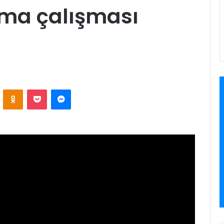
ama çalışması
ontakte
Odnoklassniki
Pocket
Messenger