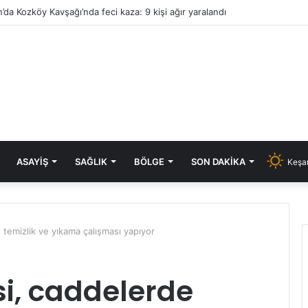
’da Kozköy Kavşağı’nda feci kaza: 9 kişi ağır yaralandı
ASAYIŞ
SAĞLIK
BÖLGE
SON DAKIKA
Keşan
 temizlik ve yıkama çalışması yapıyor
i, caddelerde