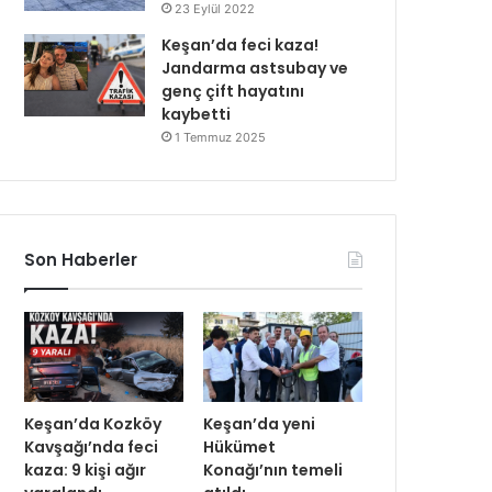
23 Eylül 2022
Keşan’da feci kaza!
Jandarma astsubay ve
genç çift hayatını
kaybetti
1 Temmuz 2025
Son Haberler
Keşan’da Kozköy
Keşan’da yeni
Kavşağı’nda feci
Hükümet
kaza: 9 kişi ağır
Konağı’nın temeli