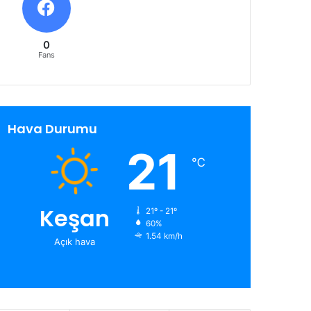
0
Fans
Hava Durumu
21
℃
Keşan
21º - 21º
60%
1.54 km/h
Açık hava