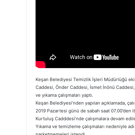
d
e
r
m
e
k
Keşan Belediyesi Temizlik İşleri Müdürlüğü eki
Caddesi, Önder Caddesi, İsmet İnönü Caddesi,
ve yıkama çalışmaları yaptı.
Keşan Belediyesi’nden yapılan açıklamada, çalış
2019 Pazartesi günü de sabah saat 07.00’den iti
Kurtuluş Cadddesi’nde çalışmalara devam edile
Yıkama ve temizleme çalışmaları nedeniyle adı 
parketmemeleri istendi.