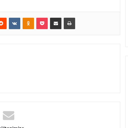
Reddit
VKontakte
Odnoklassniki
Pocket
E-Posta ile paylaş
Yazdır