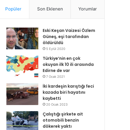
Popüler
Son Eklenen
Yorumlar
Eski Keşan Vaizesi Özlem
Güneş, eşi tarafından
öldürüldü
5 Eylül 2020
Türkiye’nin en çok
okuyan ilk 10 ili arasında
Edirne de var
7 Ocak 2021
İki kardeşin karıştığı feci
kazada biri hayatını
kaybetti
20 Ocak 2023
Çalıştığı şirkete ait
otomobili benzin
dökerek yaktı