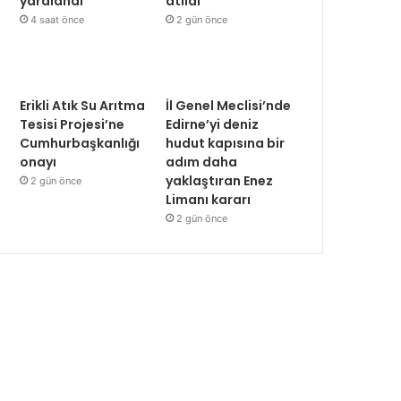
yaralandı
atıldı
4 saat önce
2 gün önce
Erikli Atık Su Arıtma
İl Genel Meclisi’nde
Tesisi Projesi’ne
Edirne’yi deniz
Cumhurbaşkanlığı
hudut kapısına bir
onayı
adım daha
yaklaştıran Enez
2 gün önce
Limanı kararı
2 gün önce