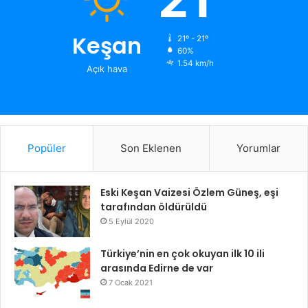
Keşan
21º - 21º
60%
1.54 km/h
Açık hava
Popüler
Son Eklenen
Yorumlar
Eski Keşan Vaizesi Özlem Güneş, eşi
tarafından öldürüldü
5 Eylül 2020
Türkiye’nin en çok okuyan ilk 10 ili
arasında Edirne de var
7 Ocak 2021