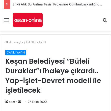
Erikli Atık Su Arıtma Tesisi Projesi’ne Cumhurbaşkanlığı onayı
Menü
A
y
...
Anasayfa
/
CANLI YAYIN
CANLI YAYIN
Keşan Belediyesi “Büfeli
Duraklar”ı ihaleye çıkardı..
Yap-İşlet-Devret modeli ile
işletilecek
Bir
admin
27 Ekim 2020
e-