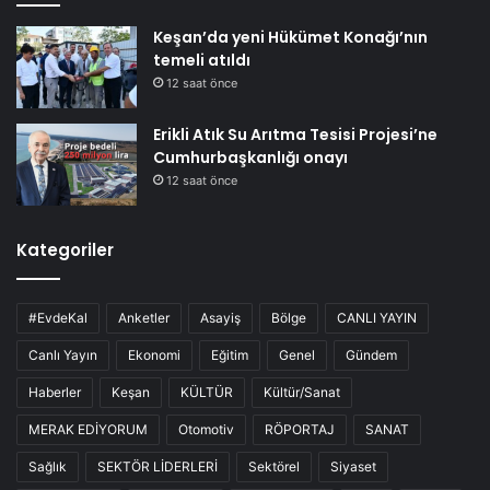
Keşan’da yeni Hükümet Konağı’nın
temeli atıldı
12 saat önce
Erikli Atık Su Arıtma Tesisi Projesi’ne
Cumhurbaşkanlığı onayı
12 saat önce
Kategoriler
#EvdeKal
Anketler
Asayiş
Bölge
CANLI YAYIN
Canlı Yayın
Ekonomi
Eğitim
Genel
Gündem
Haberler
Keşan
KÜLTÜR
Kültür/Sanat
MERAK EDİYORUM
Otomotiv
RÖPORTAJ
SANAT
Sağlık
SEKTÖR LİDERLERİ
Sektörel
Siyaset