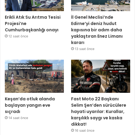
Erikli Atık Su Arıtma Tesisi
İl Genel Meclisi’nde
Projesi’ne
Edirne’yi deniz hudut
Cumhurbaşkanlığı onayı
kapısına bir adım daha
yaklaştıran Enez Limanı
12 saat önce
kararı
13 saat önce
Keşan’da otluk alanda
Fast Moto 22 Başkanı
başlayan yangın eve
Selim Şen’den sürücülere
sıçradı
hayati uyarılar: Kurallar,
karşılıklı saygı ve kaska
14 saat önce
dikkat!
16 saat önce