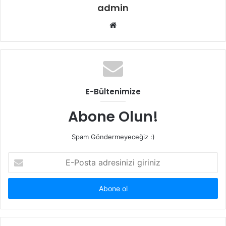
admin
Web
sitesi
E-Bültenimize
Abone Olun!
Spam Göndermeyeceğiz :)
E-
Posta
adresinizi
giriniz