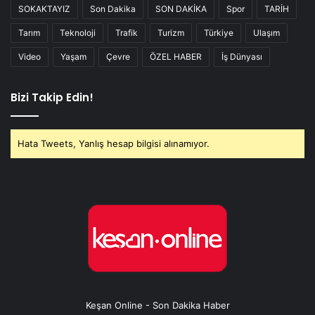
SOKAKTAYIZ
Son Dakika
SON DAKİKA
Spor
TARİH
Tarım
Teknoloji
Trafik
Turizm
Türkiye
Ulaşım
Video
Yaşam
Çevre
ÖZEL HABER
İş Dünyası
Bizi Takip Edin!
Hata Tweets, Yanlış hesap bilgisi alınamıyor.
Keşan Online - Son Dakika Haber