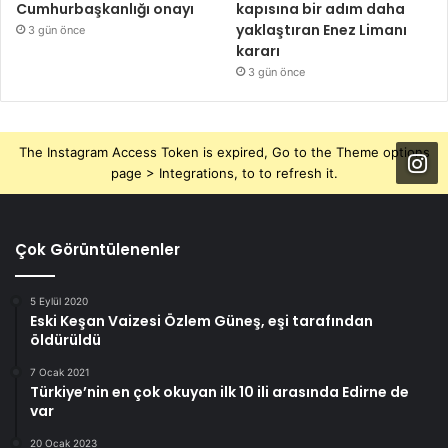
Cumhurbaşkanlığı onayı
kapısına bir adım daha
yaklaştıran Enez Limanı
3 gün önce
kararı
3 gün önce
The Instagram Access Token is expired, Go to the Theme options
page > Integrations, to to refresh it.
Çok Görüntülenenler
5 Eylül 2020
Eski Keşan Vaizesi Özlem Güneş, eşi tarafından
öldürüldü
7 Ocak 2021
Türkiye’nin en çok okuyan ilk 10 ili arasında Edirne de
var
20 Ocak 2023