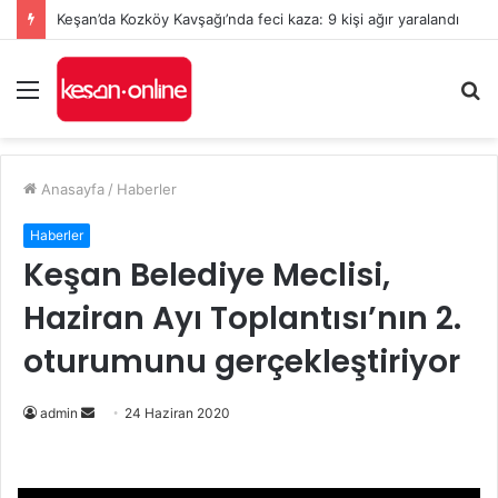
Keşan’da Kozköy Kavşağı’nda feci kaza: 9 kişi ağır yaralandı
Menü
A
y
...
Anasayfa
/
Haberler
Haberler
Keşan Belediye Meclisi,
Haziran Ayı Toplantısı’nın 2.
oturumunu gerçekleştiriyor
Bir
admin
24 Haziran 2020
e-
posta
göndermek