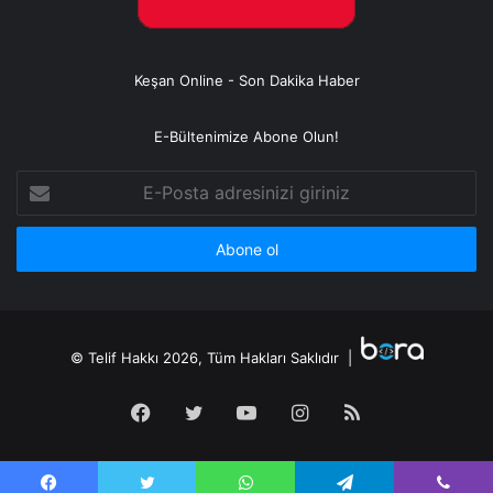
Keşan Online - Son Dakika Haber
E-Bültenimize Abone Olun!
E-
Posta
adresinizi
giriniz
© Telif Hakkı 2026, Tüm Hakları Saklıdır |
Facebook
Twitter
YouTube
Instagram
RSS