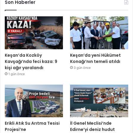
Son Haberler
Keşan’da Kozköy
Keşan’da yeni Hükümet
Kavşağı’nda feci kaza: 9
Konağı’nın temeli atıldı
kişi ağır yaralandı
3 gün önce
1 gün önce
Erikli Atık Su Arıtma Tesisi
İl Genel Meclisi’nde
Projesi’ne
Edirne’yi deniz hudut