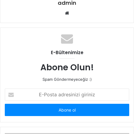
admin
Web
sitesi
E-Bültenimize
Abone Olun!
Spam Göndermeyeceğiz :)
E-
Posta
adresinizi
giriniz