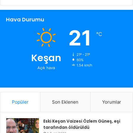
Hava Durumu
21
℃
Keşan
21º - 21º
60%
1.54 km/h
Açık hava
Popüler
Son Eklenen
Yorumlar
Eski Keşan Vaizesi Özlem Güneş, eşi
tarafından öldürüldü