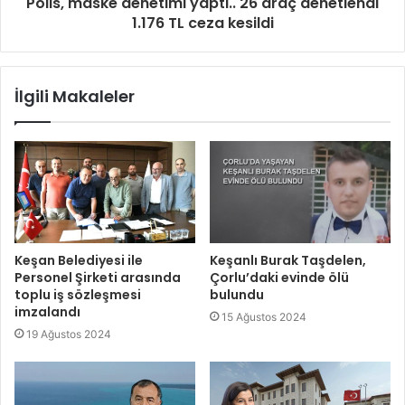
Polis, maske denetimi yaptı.. 26 araç denetlendi
1.176 TL ceza kesildi
İlgili Makaleler
Keşan Belediyesi ile
Keşanlı Burak Taşdelen,
Personel Şirketi arasında
Çorlu’daki evinde ölü
toplu iş sözleşmesi
bulundu
imzalandı
15 Ağustos 2024
19 Ağustos 2024