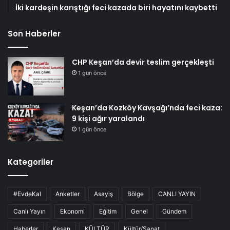
İki kardeşin karıştığı feci kazada biri hayatını kaybetti
Son Haberler
CHP Keşan’da devir teslim gerçekleşti
1 gün önce
Keşan’da Kozköy Kavşağı’nda feci kaza:
9 kişi ağır yaralandı
1 gün önce
Kategoriler
#EvdeKal
Anketler
Asayiş
Bölge
CANLI YAYIN
Canlı Yayın
Ekonomi
Eğitim
Genel
Gündem
Haberler
Keşan
KÜLTÜR
Kültür/Sanat