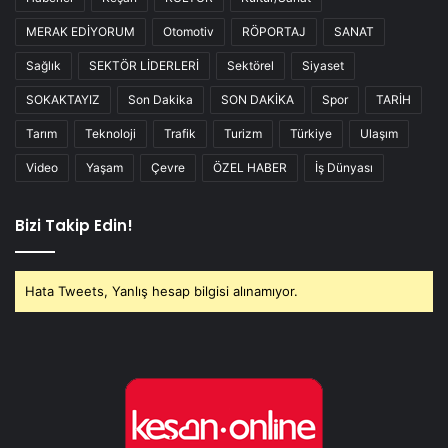
MERAK EDİYORUM
Otomotiv
RÖPORTAJ
SANAT
Sağlık
SEKTÖR LİDERLERİ
Sektörel
Siyaset
SOKAKTAYIZ
Son Dakika
SON DAKİKA
Spor
TARİH
Tarım
Teknoloji
Trafik
Turizm
Türkiye
Ulaşım
Video
Yaşam
Çevre
ÖZEL HABER
İş Dünyası
Bizi Takip Edin!
Hata Tweets, Yanlış hesap bilgisi alınamıyor.