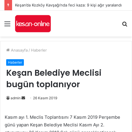
Keşan’da Kozköy Kavşağı’nda feci kaza: 9 kişi ağır yaralandı
Menü
A
y
...
Anasayfa
/
Haberler
Haberler
Keşan Belediye Meclisi
bugün toplanıyor
Bir
admin
26 Kasım 2019
e-
posta
Kasım ayı 1. Meclis Toplantısını 7 Kasım 2019 Perşembe
göndermek
günü yapan Keşan Belediye Meclisi Kasım Ayı 2.