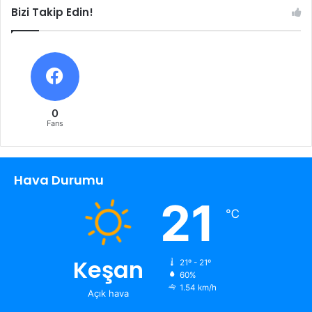
Bizi Takip Edin!
0
Fans
Hava Durumu
21
℃
Keşan
21º - 21º
60%
1.54 km/h
Açık hava