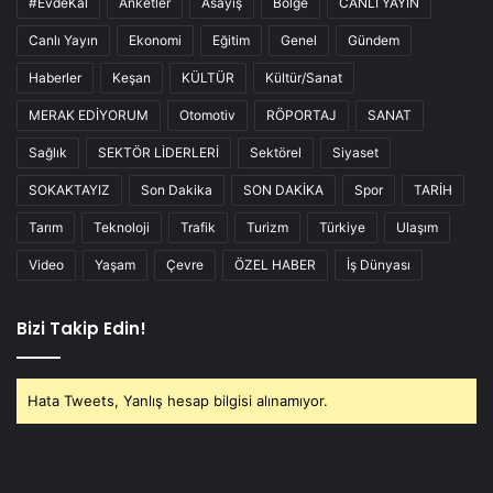
#EvdeKal
Anketler
Asayiş
Bölge
CANLI YAYIN
Canlı Yayın
Ekonomi
Eğitim
Genel
Gündem
Haberler
Keşan
KÜLTÜR
Kültür/Sanat
MERAK EDİYORUM
Otomotiv
RÖPORTAJ
SANAT
Sağlık
SEKTÖR LİDERLERİ
Sektörel
Siyaset
SOKAKTAYIZ
Son Dakika
SON DAKİKA
Spor
TARİH
Tarım
Teknoloji
Trafik
Turizm
Türkiye
Ulaşım
Video
Yaşam
Çevre
ÖZEL HABER
İş Dünyası
Bizi Takip Edin!
Hata Tweets, Yanlış hesap bilgisi alınamıyor.