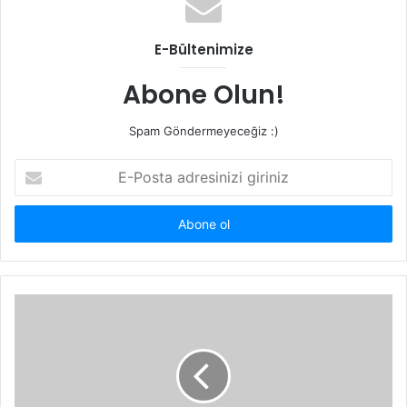
E-Bültenimize
Abone Olun!
Spam Göndermeyeceğiz :)
E-
Posta
adresinizi
giriniz