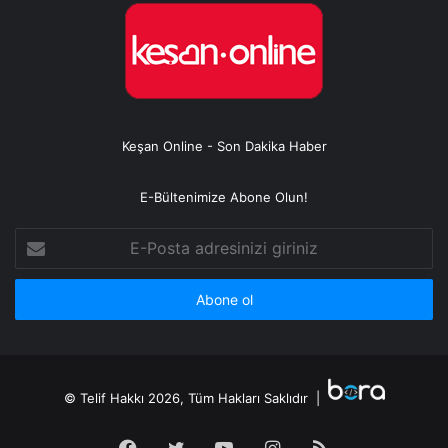
Keşan Online - Son Dakika Haber
E-Bültenimize Abone Olun!
E-
Posta
adresinizi
giriniz
© Telif Hakkı 2026, Tüm Hakları Saklıdır |
Facebook
Twitter
YouTube
Instagram
RSS