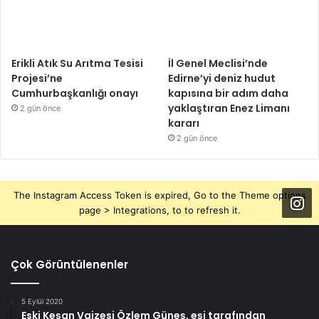
Erikli Atık Su Arıtma Tesisi
İl Genel Meclisi’nde
Projesi’ne
Edirne’yi deniz hudut
Cumhurbaşkanlığı onayı
kapısına bir adım daha
yaklaştıran Enez Limanı
2 gün önce
kararı
2 gün önce
The Instagram Access Token is expired, Go to the Theme options
page > Integrations, to to refresh it.
Çok Görüntülenenler
5 Eylül 2020
Eski Keşan Vaizesi Özlem Güneş, eşi tarafından