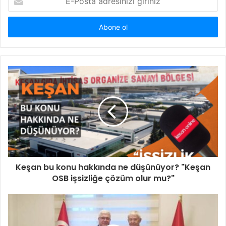
Posta
adresinizi
giriniz
Keşan bu konu hakkında ne düşünüyor? "Keşan
OSB işsizliğe çözüm olur mu?"