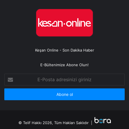
Keşan Online - Son Dakika Haber
E-Bültenimize Abone Olun!
E-
Posta
adresinizi
giriniz
© Telif Hakkı 2026, Tüm Hakları Saklıdır |