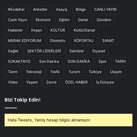
#EvdeKal
Anketler
Asayiş
Bölge
CANLI YAYIN
Canlı Yayın
Ekonomi
Eğitim
Genel
Gündem
Haberler
Keşan
KÜLTÜR
Kültür/Sanat
MERAK EDİYORUM
Otomotiv
RÖPORTAJ
SANAT
Sağlık
SEKTÖR LİDERLERİ
Sektörel
Siyaset
SOKAKTAYIZ
Son Dakika
SON DAKİKA
Spor
TARİH
Tarım
Teknoloji
Trafik
Turizm
Türkiye
Ulaşım
Video
Yaşam
Çevre
ÖZEL HABER
İş Dünyası
Bizi Takip Edin!
Hata Tweets, Yanlış hesap bilgisi alınamıyor.