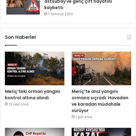
astsubay ve genç çift hayatını
kaybetti
1 Temmuz 2025
Son Haberler
Meriç’teki orman yangını
Meriç’te anız yangını
kontrol altına alındı
ormana sıçradı: Havadan
ve karadan müdahale
13 saat önce
sürüyor
1 gün önce