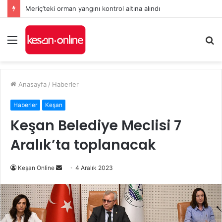
Meriç’teki orman yangını kontrol altına alındı
Menü
A
y
...
Anasayfa
/
Haberler
Haberler
Keşan
Keşan Belediye Meclisi 7
Aralık’ta toplanacak
Bir
Keşan Online
4 Aralık 2023
e-
posta
göndermek