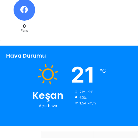
0
Fans
Hava Durumu
21
℃
Keşan
21º - 21º
60%
1.54 km/h
Açık hava