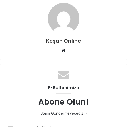
Keşan Online
Web
sitesi
E-Bültenimize
Abone Olun!
Spam Göndermeyeceğiz :)
E-