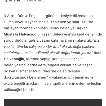
Bir
admin
3 Aralık 2020
e-
posta
3 Aralık Dünya Engelliler günü nedeniyle düzenlenen
göndermek
Cumhuriyet Meydanı’nda düzenlenen ve saat 11:00’de
başlayan törende konuşan Keşan Belediye Başkanı
Mustafa Helvacıoğlu
, Keşan Belediyesi’nin kent genelinde
sürdürdüğü engelsiz yaşam çalışmalarını sıralayarak,
“Biz
yapılan tüm bu çalışmaları bir lütuf olarak değil hakların
sahiplerine teslim edilmesi olarak değerlendiriyoruz.”
dedi.
Helvacıoğlu
, törende yaptığı konuşmada; Keşan
Belediyesine, derneklere, engelli okullarına ve Keşan
Sosyal Hizmetler Müdürlüğü’ne gelen talepler
doğrultusunda belirlenen 14 vatandaş için temin edilen
akülü engelli araçlarının da engelli ailelerin evlerine teslim
edileceğini belirtti.