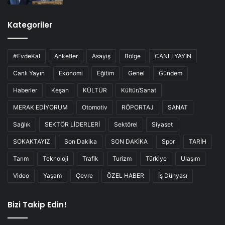
Kategoriler
#EvdeKal
Anketler
Asayiş
Bölge
CANLI YAYIN
Canlı Yayın
Ekonomi
Eğitim
Genel
Gündem
Haberler
Keşan
KÜLTÜR
Kültür/Sanat
MERAK EDİYORUM
Otomotiv
RÖPORTAJ
SANAT
Sağlık
SEKTÖR LİDERLERİ
Sektörel
Siyaset
SOKAKTAYIZ
Son Dakika
SON DAKİKA
Spor
TARİH
Tarım
Teknoloji
Trafik
Turizm
Türkiye
Ulaşım
Video
Yaşam
Çevre
ÖZEL HABER
İş Dünyası
Bizi Takip Edin!