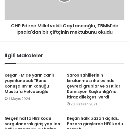
CHP Edirne Milletvekili Gaytancıoğlu, TBMM'de
İpsala'dan bir çiftçinin mektubunu okudu
İlgili Makaleler
Keşan FM’de yarın canlı
Saros sahillerinin
yayınlanacak “Bunu
kiralanması ihalesinde
Konuşalım”ın konuğu
çevreci gruplar ve STK’lar
Mustafa Helvacıoğlu
Komisyon Başkanlığı’na
itiraz dilekçesi verdi
1 Mayıs 2024
23 Haziran 2021
Geçen hafta HES kodu
Keşan halk pazarı açıldı..
sorgulanarak giriş yapılan
Pazara girişlerde HES kodu