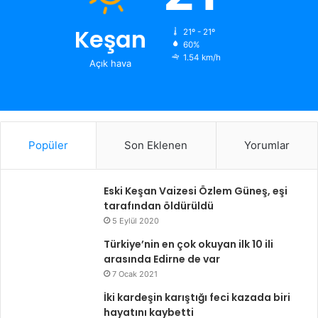
Keşan
21º - 21º
60%
1.54 km/h
Açık hava
Popüler
Son Eklenen
Yorumlar
Eski Keşan Vaizesi Özlem Güneş, eşi
tarafından öldürüldü
5 Eylül 2020
Türkiye’nin en çok okuyan ilk 10 ili
arasında Edirne de var
7 Ocak 2021
İki kardeşin karıştığı feci kazada biri
hayatını kaybetti