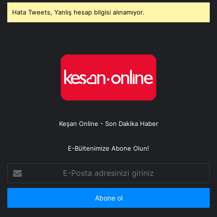
Hata Tweets, Yanlış hesap bilgisi alınamıyor.
Keşan Online - Son Dakika Haber
E-Bültenimize Abone Olun!
E-
Posta
adresinizi
giriniz