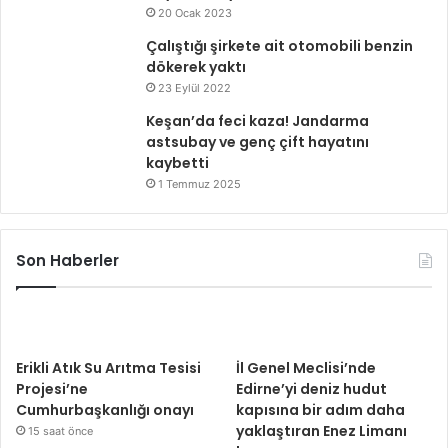
20 Ocak 2023
Çalıştığı şirkete ait otomobili benzin
dökerek yaktı
23 Eylül 2022
Keşan’da feci kaza! Jandarma
astsubay ve genç çift hayatını
kaybetti
1 Temmuz 2025
Son Haberler
Erikli Atık Su Arıtma Tesisi
İl Genel Meclisi’nde
Projesi’ne
Edirne’yi deniz hudut
Cumhurbaşkanlığı onayı
kapısına bir adım daha
yaklaştıran Enez Limanı
15 saat önce